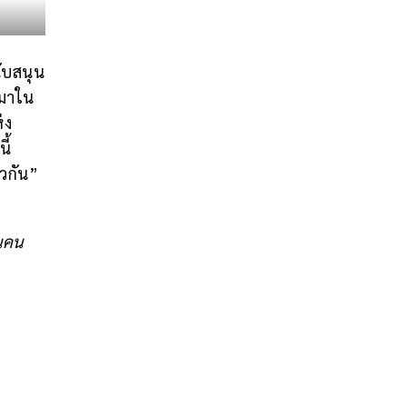
ับสนุน
ตมาใน
่ง
ี้
วกัน”
นคน