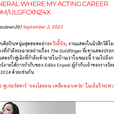
ENERAL WHERE MY ACTING CAREER
COM/ULGFCXNZ4X
esdawn26)
September 2, 2023
ับศิลปินหนุ่มสุดฮอตอย่าง
หวังอี้ป๋อ
, งานแสดงในมิวสิกวิดีโ
งที่กำลังจะฉายอย่างเรื่อง
The Goldfinger
ที่เขาแสดงประกบ
แสดงกัวฟู่เฉิงที่กำลังเข้าฉายในบ้านเราในขณะนี้ รวมไปถึงก
ร์ภายใต้การกำกับของ Ildikó Enyedi ผู้กำกับเจ้าของรางวั
 2024 ด้วยเช่นกัน
 ซูเปอร์สตาร์ ‘จองโฮยอน-เหลียงเฉาเหว่ย’ ในเอ็มวี NEW