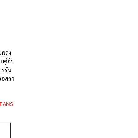
อเพลง
คู่กับ
ารรับ
ลออสกา
JEANS