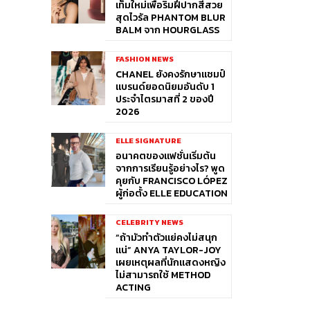
เท็มใหม่เพื่อริมฝีปากสีสวย
สุดไวรัล PHANTOM BLUR
BALM จาก HOURGLASS
FASHION NEWS
CHANEL ยังคงรักษาแชมป์
แบรนด์ยอดนิยมอันดับ 1
ประจำไตรมาสที่ 2 ของปี
2026
ELLE SIGNATURE
อนาคตของแฟชั่นเริ่มต้น
จากการเรียนรู้อย่างไร? พูด
คุยกับ FRANCISCO LÓPEZ
ผู้ก่อตั้ง ELLE EDUCATION
CELEBRITY NEWS
“ถ้ามัวทำตัวแย่คงไม่สนุก
แน่” ANYA TAYLOR-JOY
เผยเหตุผลที่นักแสดงหญิง
ไม่สามารถใช้ METHOD
ACTING