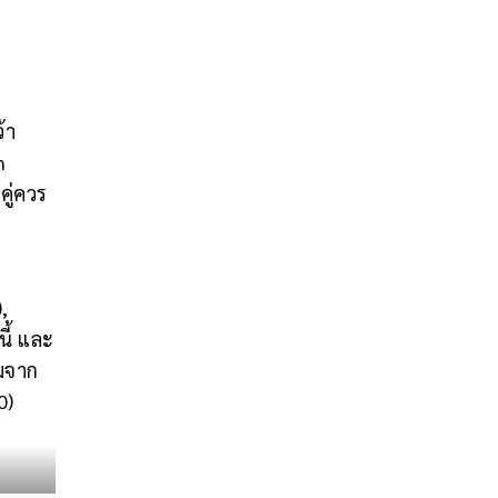
้า
n
คู่ควร
,
นี้ และ
ยมจาก
0)