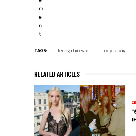
TAGS:
leung chiu wai
tony leung
RELATED ARTICLES
C
“
เ