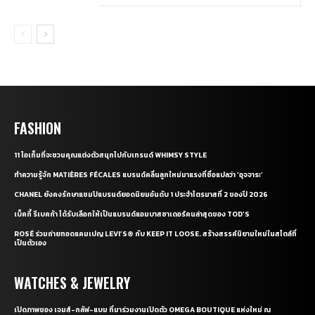
FASHION
11 ไอเท็มที่จะชวนคุณแต่งตัวสนุกไปกับเทรนด์ WHIMSY STYLE
ทำความรู้จัก MATIÈRES FÉCALES แบรนด์คลื่นลูกใหม่มาแรงที่ชื่อแปลว่า ‘อุจจาระ’
CHANEL ยังคงรักษาแชมป์แบรนด์ยอดนิยมอันดับ 1 ประจำไตรมาสที่ 2 ของปี 2026
เบ็คกี้ รีเบคก้า ได้รับเลือกให้เป็นแบรนด์แอมบาสซาเดอร์คนล่าสุดของ TOD’S
ROSÉ ร่วมถ่ายทอดแคมเปญ LEVI’S® กับ KEEP IT LOOSE. สร้างสรรค์นิยามใหม่ในสไตล์ที่
เป็นตัวเอง
WATCHES & JEWELRY
เปิดภาพของ เจมส์-กลัฟ-แบม ที่มาร่วมงานเปิดตัว OMEGA BOUTIQUE แห่งใหม่ ณ