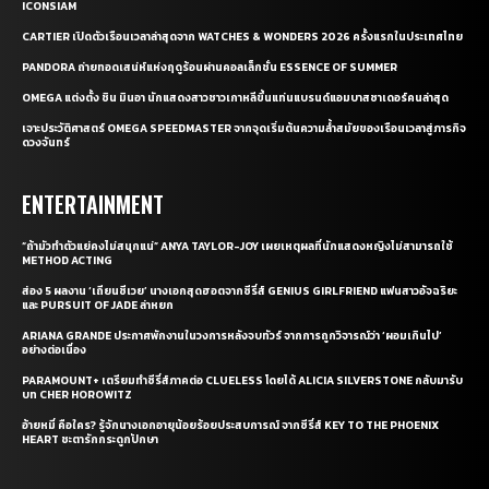
ICONSIAM
CARTIER เปิดตัวเรือนเวลาล่าสุดจาก WATCHES & WONDERS 2026 ครั้งแรกในประเทศไทย
PANDORA ถ่ายทอดเสน่ห์แห่งฤดูร้อนผ่านคอลเล็กชั่น ESSENCE OF SUMMER
OMEGA แต่งตั้ง ชิน มินอา นักแสดงสาวชาวเกาหลีขึ้นแท่นแบรนด์แอมบาสซาเดอร์คนล่าสุด
เจาะประวัติศาสตร์ OMEGA SPEEDMASTER จากจุดเริ่มต้นความล้ำสมัยของเรือนเวลาสู่ภารกิจ
ดวงจันทร์
ENTERTAINMENT
“ถ้ามัวทำตัวแย่คงไม่สนุกแน่” ANYA TAYLOR-JOY เผยเหตุผลที่นักแสดงหญิงไม่สามารถใช้
METHOD ACTING
ส่อง 5 ผลงาน ‘เถียนซีเวย’ นางเอกสุดฮอตจากซีรี่ส์ GENIUS GIRLFRIEND แฟนสาวอัจฉริยะ
และ PURSUIT OF JADE ล่าหยก
ARIANA GRANDE ประกาศพักงานในวงการหลังจบทัวร์ จากการถูกวิจารณ์ว่า ‘ผอมเกินไป’
อย่างต่อเนื่อง
PARAMOUNT+ เตรียมทำซีรี่ส์ภาคต่อ CLUELESS โดยได้ ALICIA SILVERSTONE กลับมารับ
บท CHER HOROWITZ
อ้ายหมี่ คือใคร? รู้จักนางเอกอายุน้อยร้อยประสบการณ์ จากซีรี่ส์ KEY TO THE PHOENIX
HEART ชะตารักกระดูกปักษา