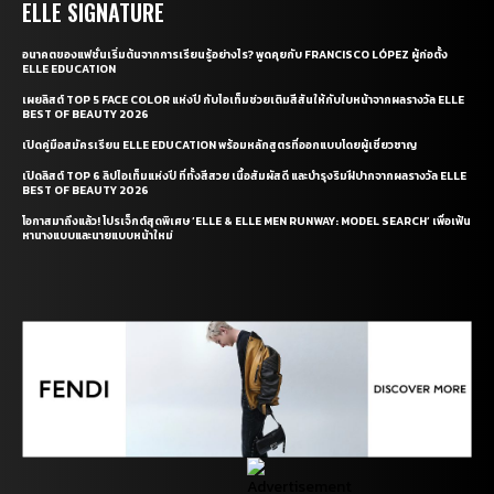
ELLE SIGNATURE
อนาคตของแฟชั่นเริ่มต้นจากการเรียนรู้อย่างไร? พูดคุยกับ FRANCISCO LÓPEZ ผู้ก่อตั้ง
ELLE EDUCATION
เผยลิสต์ TOP 5 FACE COLOR แห่งปี กับไอเท็มช่วยเติมสีสันให้กับใบหน้าจากผลรางวัล ELLE
BEST OF BEAUTY 2026
เปิดคู่มือสมัครเรียน ELLE EDUCATION พร้อมหลักสูตรที่ออกแบบโดยผู้เชี่ยวชาญ
เปิดลิสต์ TOP 6 ลิปไอเท็มแห่งปี ที่ทั้งสีสวย เนื้อสัมผัสดี และบำรุงริมฝีปากจากผลรางวัล ELLE
BEST OF BEAUTY 2026
โอกาสมาถึงแล้ว! โปรเจ็กต์สุดพิเศษ ‘ELLE & ELLE MEN RUNWAY: MODEL SEARCH’ เพื่อเฟ้น
หานางแบบและนายแบบหน้าใหม่