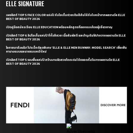
ELLE SIGNATURE
เผยลิสต์ TOP 5 FACE COLOR แห่งปี กับไอเท็มช่วยเติมสีสันให้กับใบหน้าจากผลรางวัล ELLE
BEST OF BEAUTY 2026
เปิดคู่มือสมัครเรียน ELLE EDUCATION พร้อมหลักสูตรที่ออกแบบโดยผู้เชี่ยวชาญ
เปิดลิสต์ TOP 6 ลิปไอเท็มแห่งปี ที่ทั้งสีสวย เนื้อสัมผัสดี และบำรุงริมฝีปากจากผลรางวัล ELLE
BEST OF BEAUTY 2026
โอกาสมาถึงแล้ว! โปรเจ็กต์สุดพิเศษ ‘ELLE & ELLE MEN RUNWAY: MODEL SEARCH’ เพื่อเฟ้น
หานางแบบและนายแบบหน้าใหม่
เปิดลิสต์ TOP 5 รองพื้นแห่งปี สร้างงานผิวสวยโดดเด่นได้ตลอดทั้งวันจากผลรางวัล ELLE
BEST OF BEAUTY 2026