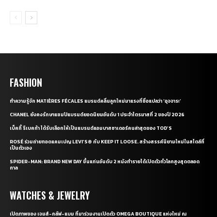
FASHION
ทำความรู้จัก MATIÈRES FÉCALES แบรนด์คลื่นลูกใหม่มาแรงที่ชื่อแปลว่า ‘อุจจาระ’
CHANEL ยังคงรักษาแชมป์แบรนด์ยอดนิยมอันดับ 1 ประจำไตรมาสที่ 2 ของปี 2026
เบ็คกี้ รีเบคก้า ได้รับเลือกให้เป็นแบรนด์แอมบาสซาเดอร์คนล่าสุดของ TOD’S
ROSÉ ร่วมถ่ายทอดแคมเปญ LEVI’S® กับ KEEP IT LOOSE. สร้างสรรค์นิยามใหม่ในสไตล์ที่
เป็นตัวเอง
SPIDER-MAN: BRAND NEW DAY ขึ้นแท่นอันดับ 2 หนังทำรายได้เปิดตัวทั่วโลกสูงสุดตลอด
กาล
WATCHES & JEWELRY
เปิดภาพของ เจมส์-กลัฟ-แบม ที่มาร่วมงานเปิดตัว OMEGA BOUTIQUE แห่งใหม่ ณ