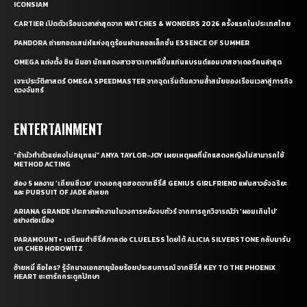
ICONSIAM
CARTIER เปิดตัวเรือนเวลาล่าสุดจาก WATCHES & WONDERS 2026 ครั้งแรกในประเทศไทย
PANDORA ถ่ายทอดเสน่ห์แห่งฤดูร้อนผ่านคอลเล็กชั่น ESSENCE OF SUMMER
OMEGA แต่งตั้ง ชิน มินอา นักแสดงสาวชาวเกาหลีขึ้นแท่นแบรนด์แอมบาสซาเดอร์คนล่าสุด
เจาะประวัติศาสตร์ OMEGA SPEEDMASTER จากจุดเริ่มต้นความล้ำสมัยของเรือนเวลาสู่ภารกิจ
ดวงจันทร์
ENTERTAINMENT
“ถ้ามัวทำตัวแย่คงไม่สนุกแน่” ANYA TAYLOR-JOY เผยเหตุผลที่นักแสดงหญิงไม่สามารถใช้
METHOD ACTING
ส่อง 5 ผลงาน ‘เถียนซีเวย’ นางเอกสุดฮอตจากซีรี่ส์ GENIUS GIRLFRIEND แฟนสาวอัจฉริยะ
และ PURSUIT OF JADE ล่าหยก
ARIANA GRANDE ประกาศพักงานในวงการหลังจบทัวร์ จากการถูกวิจารณ์ว่า ‘ผอมเกินไป’
อย่างต่อเนื่อง
PARAMOUNT+ เตรียมทำซีรี่ส์ภาคต่อ CLUELESS โดยได้ ALICIA SILVERSTONE กลับมารับ
บท CHER HOROWITZ
อ้ายหมี่ คือใคร? รู้จักนางเอกอายุน้อยร้อยประสบการณ์ จากซีรี่ส์ KEY TO THE PHOENIX
HEART ชะตารักกระดูกปักษา