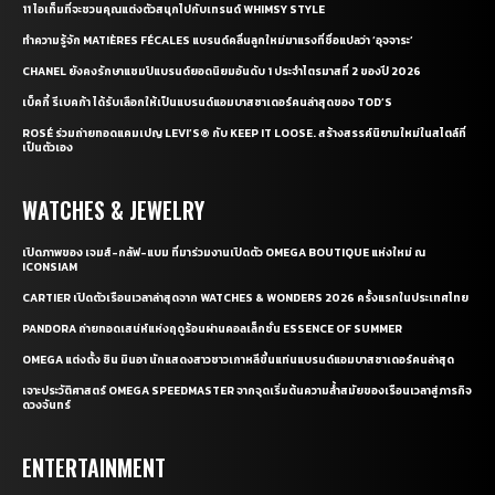
11 ไอเท็มที่จะชวนคุณแต่งตัวสนุกไปกับเทรนด์ WHIMSY STYLE
ทำความรู้จัก MATIÈRES FÉCALES แบรนด์คลื่นลูกใหม่มาแรงที่ชื่อแปลว่า ‘อุจจาระ’
CHANEL ยังคงรักษาแชมป์แบรนด์ยอดนิยมอันดับ 1 ประจำไตรมาสที่ 2 ของปี 2026
เบ็คกี้ รีเบคก้า ได้รับเลือกให้เป็นแบรนด์แอมบาสซาเดอร์คนล่าสุดของ TOD’S
ROSÉ ร่วมถ่ายทอดแคมเปญ LEVI’S® กับ KEEP IT LOOSE. สร้างสรรค์นิยามใหม่ในสไตล์ที่
เป็นตัวเอง
WATCHES & JEWELRY
เปิดภาพของ เจมส์-กลัฟ-แบม ที่มาร่วมงานเปิดตัว OMEGA BOUTIQUE แห่งใหม่ ณ
ICONSIAM
CARTIER เปิดตัวเรือนเวลาล่าสุดจาก WATCHES & WONDERS 2026 ครั้งแรกในประเทศไทย
PANDORA ถ่ายทอดเสน่ห์แห่งฤดูร้อนผ่านคอลเล็กชั่น ESSENCE OF SUMMER
OMEGA แต่งตั้ง ชิน มินอา นักแสดงสาวชาวเกาหลีขึ้นแท่นแบรนด์แอมบาสซาเดอร์คนล่าสุด
เจาะประวัติศาสตร์ OMEGA SPEEDMASTER จากจุดเริ่มต้นความล้ำสมัยของเรือนเวลาสู่ภารกิจ
ดวงจันทร์
ENTERTAINMENT