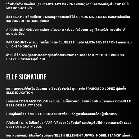
“ถ้ามัวทำตัวแย่คงไม่สนุกแน่” ANYA TAYLOR-JOY เผยเหตุผลที่นักแสดงหญิงไม่สามารถใช้
METHOD ACTING
ส่อง 5 ผลงาน ‘เถียนซีเวย’ นางเอกสุดฮอตจากซีรี่ส์ GENIUS GIRLFRIEND แฟนสาวอัจฉริยะ
และ PURSUIT OF JADE ล่าหยก
ARIANA GRANDE ประกาศพักงานในวงการหลังจบทัวร์ จากการถูกวิจารณ์ว่า ‘ผอมเกินไป’
อย่างต่อเนื่อง
PARAMOUNT+ เตรียมทำซีรี่ส์ภาคต่อ CLUELESS โดยได้ ALICIA SILVERSTONE กลับมารับ
บท CHER HOROWITZ
อ้ายหมี่ คือใคร? รู้จักนางเอกอายุน้อยร้อยประสบการณ์ จากซีรี่ส์ KEY TO THE PHOENIX
HEART ชะตารักกระดูกปักษา
ELLE SIGNATURE
อนาคตของแฟชั่นเริ่มต้นจากการเรียนรู้อย่างไร? พูดคุยกับ FRANCISCO LÓPEZ ผู้ก่อตั้ง
ELLE EDUCATION
เผยลิสต์ TOP 5 FACE COLOR แห่งปี กับไอเท็มช่วยเติมสีสันให้กับใบหน้าจากผลรางวัล ELLE
BEST OF BEAUTY 2026
เปิดคู่มือสมัครเรียน ELLE EDUCATION พร้อมหลักสูตรที่ออกแบบโดยผู้เชี่ยวชาญ
เปิดลิสต์ TOP 6 ลิปไอเท็มแห่งปี ที่ทั้งสีสวย เนื้อสัมผัสดี และบำรุงริมฝีปากจากผลรางวัล ELLE
BEST OF BEAUTY 2026
โอกาสมาถึงแล้ว! โปรเจ็กต์สุดพิเศษ ‘ELLE & ELLE MEN RUNWAY: MODEL SEARCH’ เพื่อเฟ้น