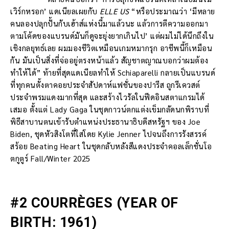
เวิร์กหรอก’ แดเนียลเผยกับ
ELLE US
“หรือประมาณว่า ‘มีหลาย
คนลองปลุกปั้นกับเฮ้าส์แห่งนี้มาแล้วนะ แล้วการตีความออกมา
ตามโค้ดของแบรนด์มันก็ดูจะยุ่งยากเกินไป’ แต่ผมไม่ได้นึกถึงใน
เชิงกลยุทธ์เลย ผมมองชีวิตเหมือนเกมหมากรุก อาชีพนี้ก็เหมือน
กัน มันเป็นสิ่งที่จ่ออยู่ตรงหน้าแล้ว สัญชาตญาณบอกว่าผมต้อง
ทำให้ได้” ท้ายที่สุดแดเนียลทำให้ Schiaparelli กลายเป็นแบรนด์
ที่ทุกคนตั้งตาคอยประจำสัปดาห์แฟชั่นของปารีส ถูกรีเควสต์
ประจำพรมแดงมากที่สุด และสร้างไวรัลในฟีดอินสตาแกรมได้
เสมอ ตั้งแต่ Lady Gaga ในชุดกาวน์ตกแต่งเข็มกลัดนกพิราบที่
พิธีสาบานตนเข้ารับตำแหน่งประธานาธิบดีสหรัฐฯ ของ Joe
Biden, ชุดหัวสิงโตที่ใส่โดย Kylie Jenner ไปจนถึงการรังสรรค์
สร้อย Beating Heart ในชุดกลับหลังสีแดงประจำคอลเล็กชั่นโอ
ตกูตูร์ Fall/Winter 2025
#2 COURRÈGES (YEAR OF
BIRTH: 1961)