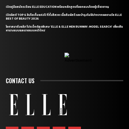
เปิดคู่มือสมัครเรียน ELLE EDUCATION พร้อมหลักสูตรที่ออกแบบโดยผู้เชี่ยวชาญ
เปิดลิสต์ TOP 6 ลิปไอเท็มแห่งปี ที่ทั้งสีสวย เนื้อสัมผัสดี และบำรุงริมฝีปากจากผลรางวัล ELLE
BEST OF BEAUTY 2026
โอกาสมาถึงแล้ว! โปรเจ็กต์สุดพิเศษ ‘ELLE & ELLE MEN RUNWAY: MODEL SEARCH’ เพื่อเฟ้น
หานางแบบและนายแบบหน้าใหม่
CONTACT US