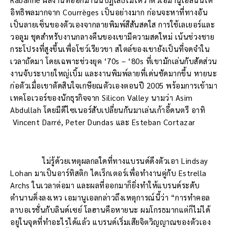
อิทธิพลมากจาก Courrèges เป็นอย่างมาก ก่อนจะหาที่ทางอัน
เป็นลายเซ็นของตัวเองจากลายพิมพ์สีสันสดใส การใช้เลเยอร์และ
วอลูม ชุดสำหรับงานกลางคืนของเขามีความสดใหม่ เน้นช่วงชาย
กระโปรงที่สูงขึ้นเพื่อโชว์เรียวขา สไตล์ของเขายังเป็นที่จดจำใน
เวลาถัดมา โดยเฉพาะช่วงยุค ‘70s – ‘80s ที่เขามักเล่นกับสัดส่วน
งานจับระบายใหญ่เบิ้ม และงานพิมพ์ลายที่เด่นชัดมากขึ้น หายนะ
ก่อตัวเมื่อเขาตัดสินใจเกษียณตัวเองตอนปี 2005 พร้อมการเข้ามา
เทคโอเวอร์ของนักธุรกิจจาก Silicon Valley นามว่า Asim
Abdullah โดยมีดีไซเนอร์สับเปลี่ยนกันมาเล่นเก้าอี้ดนตรี อาทิ
Vincent Darré, Peter Dundas และ Esteban Cortazar
ไม่รู้ด้วยเหตุผลกลใดที่ทางแบรนด์ดึงตัวเอา Lindsay
Lohan มาเป็นอาร์ทิสติก ไดเร็กเตอร์เพื่อทำงานคู่กับ Estrella
Archs ในเวลาต่อมา และผลที่ออกมาก็ยิ่งทำให้แบรนด์ระดับ
ตำนานดิ่งลงเหว เอมานูเอลกล่าวถึงเหตุการณ์นี้ว่า “การทำคอล
ลาบอเรชั่นกับลินด์เซย์ โลฮานคือหายนะ ผมโกรธมากแต่ก็ไม่ได้
อยู่ในจุดที่ทำอะไรได้แล้ว แบรนด์เริ่มเสียจิตวิญญาณของตัวเอง