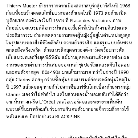
Thierry Mugler ย้ายรกรากจากเมืองสตราสบูร์กสู่ปารีสในปี 1968
ก่อนที่จะสร้างคอลเล็กชั่นแรกของตัวเองในปี 1973 ต่อด้วยเปิด
บูติกแรกของตัวเองในปี 1978 ที่ Place des Victoires ภาพ
ลักษณ์ของแบรนด์คือการนำเสนอเสื้อผ้าที่เป็นดั่งงานศิลปะและ
ประติมากรรม ถ่ายทอดความงามของผู้หญิงผู้อยู่ในตำแหน่งสูงสุด
ในรูปแบบของสิ่งมีชีวิตลึกลับ ความยั่วยวนใจ และรูปแบบอันชวน
ตกตะลึงพรึงเพริด ด้วยแนวคิดสุดอาวองต์-การ์ดพร้อมการตัด
เย็บแนวเทเลอริ่งสุดพิถีพิถัน แม้ผ่านยุคทองมาแล้วหลายช่วง ผล
งานของเขาผ่านการนำเสนอของเหล่าซูเปอร์โมเดลระดับไอคอน
และคนดังจากยุค ‘80s-‘90s มาแล้วมากมาย ทว่าในช่วงปี 1990
กลุ่ม Clarins ค่อยๆ กว้านซื้อหุ้นของแบรนด์ก่อนจะถือหุ่นใหญ่ใน
ปี 1997 แล้วค่อยๆ หายตัวไปจากซีนแฟชั่นโลกเนื่องด้วยทางกลุ่ม
Clarins มองว่าไม่ทำกำไร แต่ในส่วนของน้ำหอมกลับทำได้ดีกว่า
จากนั้นทางเครือ L’Oréal เทคโอเวอร์ต่อและพยายามฟื้นคืน
แบรนด์ขึ้นมาพร้อมกับร่วมงานกับคนดังมากมายซึ่งรวมถึงการใช้
พลังแห่งเค-ป๊อปอย่างวง BLACKPINK