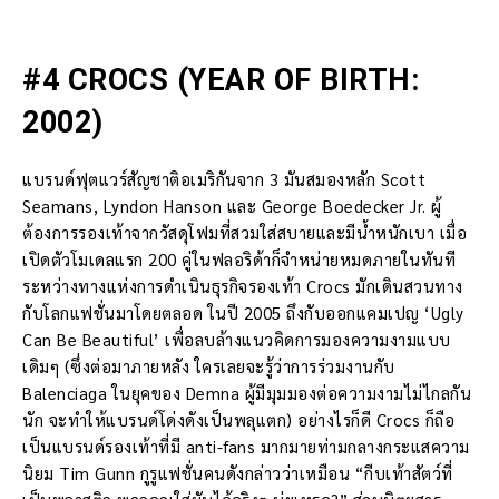
#4 CROCS (YEAR OF BIRTH:
2002)
แบรนด์ฟุตแวร์สัญชาติอเมริกันจาก 3 มันสมองหลัก Scott
Seamans, Lyndon Hanson และ George Boedecker Jr. ผู้
ต้องการรองเท้าจากวัสดุโฟมที่สวมใส่สบายและมีน้ำหนักเบา เมื่อ
เปิดตัวโมเดลแรก 200 คู่ในฟลอริด้าก็จำหน่ายหมดภายในทันที
ระหว่างทางแห่งการดำเนินธุรกิจรองเท้า Crocs มักเดินสวนทาง
กับโลกแฟชั่นมาโดยตลอด ในปี 2005 ถึงกับออกแคมเปญ ‘Ugly
Can Be Beautiful’ เพื่อลบล้างแนวคิดการมองความงามแบบ
เดิมๆ (ซึ่งต่อมาภายหลัง ใครเลยจะรู้ว่าการร่วมงานกับ
Balenciaga ในยุคของ Demna ผู้มีมุมมองต่อความงามไม่ไกลกัน
นัก จะทำให้แบรนด์โด่งดังเป็นพลุแตก) อย่างไรก็ดี Crocs ก็ถือ
เป็นแบรนด์รองเท้าที่มี anti-fans มากมายท่ามกลางกระแสความ
นิยม Tim Gunn กูรูแฟชั่นคนดังกล่าวว่าเหมือน “กีบเท้าสัตว์ที่