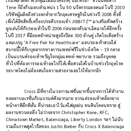
เป็นพลาสติก พวกคุณใส่มันได้จริงๆ น่ะเหรอ?” ส่วนนิตยสาร
Time ก็ถึงกับมอบตำแหน่ง 1 ใน 50 นวัตกรรมยอดแย่ ในปี 2010
บริษัทผู้ผลิตถึงช่วงตกต่ำจากวิกฤตเศรษฐกิจในช่วงปี 2008 ทั้งที่
เพิ่งได้ลิขสิทธิ์เครื่องประดับรองเท้า JIBBITZ™ มาเสริมทัพสร้าง
ลูกเล่นให้กับรองเท้าในปี 2006 ก่อนจะกลับมาเฉิดฉายได้อีกครั้ง
ในปี 2017 ที่มียอดจำหน่ายสูงถึงปีละ 300 ล้านคู่ เกิดไอเดียสร้าง
แคมเปญ ‘A Free Pair for Healthcare’ มอบรองเท้าสวมใส่
สบายนี้ให้กับบุคลากรทางการแพทย์ฟรีในช่วงโควิด – 19 กลาย
เป็นแบรนด์รองเท้าขวัญใจกลุ่มแพทย์-พยาบาล รวมถึงบุคคล
ทั่วไปที่ต้องการรองเท้าอะไรก็ได้เพื่อสวมใส่ในบ้านช่วงวิกฤตโรค
ระบาดโดยไม่ต้องสนใจความสวยงามอะไรให้มากนัก
Crocs มีที่ทางในวงการแฟชั่นมากขึ้นจากการได้ทำงาน
คอลลาบอเรชั่นกับแบรนด์ดังมากมาย จากแค่รองเท้าคล็อกยาง
หน้าตาพิลึกพิลั่น ที่น่าจะเอาไว้แค่ใส่ลุยฝน ทนดินโคลนทราย สู่
ผลงานชวนตะลึง ไม่ว่าจะจาก Christopher Kane, KFC,
Chinatown Market, Balenciaga, Liberty London ฯลฯ ไม่นับ
รวมถึงภาพสุดไวรัลของ Justin Bieber กับ Crocs X Balenciaga