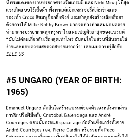
ที่พรมแดงของงานประกาศรางวัลแกรมมี่ และ Nicki Minaj โป๊สุด
แรงเกิดแบบไร้เสื้อผ้า พึ่งพาแต่แอ็กเซสเซอรี่ส์เต็มร่างและ
รองเท้า Crocs สีชมพูช็อกกิ้งพิงก์ แถมล่าสุดยังสร้างเสียงฮือฮา
ด้วยการได้ Millie Bobby Brown มาอวดท่วงท่าแสนผ่อนคลาย
ท่ามกลางบรรยากาศสุดหรูหราในแคมเปญตัวล่าสุดของแบรนด์
“มันไม่ค่อยเกี่ยวกับเรื่องลุคเท่าไหร่ ฉันสนใจในส่วนที่มันสวมใส่
ง่ายและมอบความสะดวกสบายมากกว่า” เธอเผยความรู้สึกกับ
ELLE US
#5 UNGARO (YEAR OF BIRTH:
1965)
Emanuel Ungaro ตัดสินใจสร้างแบรนด์ของตัวเองหลังจากผ่าน
การฝึกปรือฝีมือกับ Cristóbal Balenciaga และ André
Courrèges ตอนนั้นกระแส space age ก่อตัวแข็งแกร่งทั้งจาก
André Courrèges เอง, Pierre Cardin หรือรวมทั้ง Paco
Rabanne ผลงานที่ออกมานั้นปฏิเสธไม่ได้ว่าตัวเอมานูเอลนั้นได้