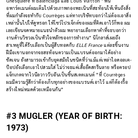
Ghesquière ที่ Balenciaga และ Louis Vuitton “พื้น
อพาร์ตเมนต์ผมเต็มไปด้วยภาพกองพะเนินที่สะท้อนให้เห็นถึงสิ่ง
ที่ผมกำลังจะทำกับ Courrèges แต่ทางบริษัทบอกว่าไม่ต้องเอาสิ่ง
เหล่านั้นไปให้ดูหรอก ให้โชว์โปรเจ็กต์ของผมที่คิดเอาไว้ก็พอ ผม
เลยเขียนจดหมายแนะนำตัวผม พยายามเลือกหาคำที่จะบอกว่า
งานด้านวิชวลเป็นหัวใจหลักของการทำงาน” นิโกลาส์เผยถึง
สาเหตุที่ได้รับเลือกเป็นผู้สืบทอดกับ
ELLE France
แต่ละชิ้นงาน
ฝีมือเขานอกจากจะสะท้อนความเป็นแบรนด์ออกมาได้อย่าง
ชัดเจน ยังสามารถเข้ากับยุคสมัยในชนิดที่ว่าแม้แต่เหล่าไอดอลเค-
ป๊อปยังเลือกเอาไปสวมใส่ ไม่ว่าจะแค่เสื้อยืดสกรีนลาย หรือครอป
แจ็กเกตจากไวนีลวาววับอันเป็นชิ้นสเตตเมนต์ “ที่ Courrèges
ผมมีความรู้สึกว่าต้องเก็บทุกอย่างของแบรนด์เอาไว้ แต่ก็ต้องรื้อ
สร้างใหม่หมดด้วยเหมือนกัน”
#3 MUGLER (YEAR OF BIRTH:
1973)