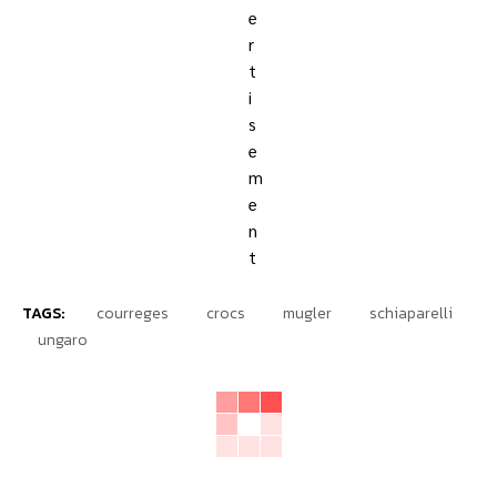
TAGS:
courreges
crocs
mugler
schiaparelli
ungaro