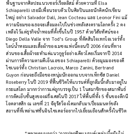
พื้นฐานจากศิลปะแนวเซอร์เรียลลิสม์ ด้วยความที่ Elsa
Schiaparelli เธอมีเพื่อนรอบตัวเป็นศิลปินและนักคิดนักเขียน
ใหญ่ อย่าง Salvador Dalí, Jean Cocteau และ Leonor Fini แม้
ความนิยมของเธอจะเสื่อมลงไปในช่วงหลังสงครามโลกครั้ง 2 คง
เหลือไว้แต่ธุรกิจน้ำหอมที่ตั้งขึ้นในปี 1957 ด้วยวิสัยทัศน์ของ
Diego Della Valle จาก Tod’s Group ที่ตัดสินใจเทกโอเวอร์ทั้ง
ไลน์น้ำหอมและเสื้อผ้าของเมซงแห่งนี้ตอนปี 2006 ก่อนที่ทาง
ส่วนของเสื้อผ้าจะทำแค่แนวกูตูร์อย่างเดียวโดยเริ่มจากปี 2014
ผ่านการตีความตามดีเอ็นเอของ Schiaparelli ด้วยมุมมองของดี
ไซเนอร์ทั้ง Christian Lacroix, Marco Zanini, Bertrand
Guyon ก่อนจะถึงมือของหนุ่มนักออกแบบจากเท็กซัส Daniel
Roseberry ในปี 2019 ที่ฟื้นชีวิตให้แบรนด์ที่ถูกลืมนี้กลับมาอยู่ใน
กระแสโลก มากกว่าการแค่ถูกบรรจุเป็น 1 ในสมาชิกของสมาพันธ์
การตัดเย็บชั้นสูงของฝรั่งเศสในปี 2017 ให้พื้นที่ทั้ง 5 ชั้นของตึกนี
โอคลาสสิก ณ เลขที่ 21 จัตุรัสว็องโดมกลับมาเปี่ยมมนตร์ขลัง
สถานที่ที่เหล่าแฟชั่นอินไซเดอร์อยากไปเยี่ยมเยือนสักครั้งในชีวิต
“หลายคนบอกว่า ‘การปลุกชีพแบรนด์เหล่าเนี้ยมันไม่