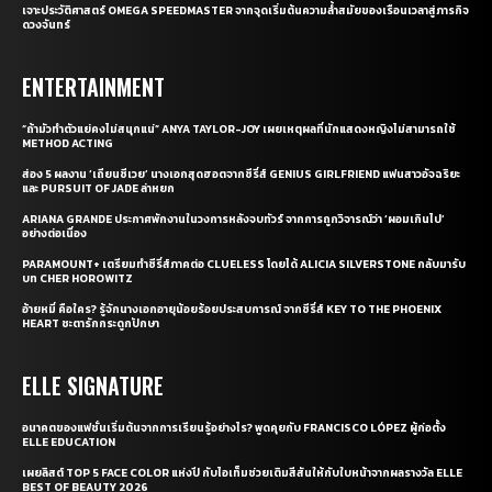
เจาะประวัติศาสตร์ OMEGA SPEEDMASTER จากจุดเริ่มต้นความล้ำสมัยของเรือนเวลาสู่ภารกิจ
ดวงจันทร์
ENTERTAINMENT
“ถ้ามัวทำตัวแย่คงไม่สนุกแน่” ANYA TAYLOR-JOY เผยเหตุผลที่นักแสดงหญิงไม่สามารถใช้
METHOD ACTING
ส่อง 5 ผลงาน ‘เถียนซีเวย’ นางเอกสุดฮอตจากซีรี่ส์ GENIUS GIRLFRIEND แฟนสาวอัจฉริยะ
และ PURSUIT OF JADE ล่าหยก
ARIANA GRANDE ประกาศพักงานในวงการหลังจบทัวร์ จากการถูกวิจารณ์ว่า ‘ผอมเกินไป’
อย่างต่อเนื่อง
PARAMOUNT+ เตรียมทำซีรี่ส์ภาคต่อ CLUELESS โดยได้ ALICIA SILVERSTONE กลับมารับ
บท CHER HOROWITZ
อ้ายหมี่ คือใคร? รู้จักนางเอกอายุน้อยร้อยประสบการณ์ จากซีรี่ส์ KEY TO THE PHOENIX
HEART ชะตารักกระดูกปักษา
ELLE SIGNATURE
อนาคตของแฟชั่นเริ่มต้นจากการเรียนรู้อย่างไร? พูดคุยกับ FRANCISCO LÓPEZ ผู้ก่อตั้ง
ELLE EDUCATION
เผยลิสต์ TOP 5 FACE COLOR แห่งปี กับไอเท็มช่วยเติมสีสันให้กับใบหน้าจากผลรางวัล ELLE
BEST OF BEAUTY 2026