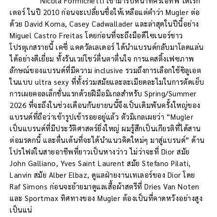
Nicola Formichetti เข้ามารับหน้าที่ครีเอทีฟ ไดเร็ก
เตอร์ ในปี 2010 ก่อนจะเปลี่ยนชื่อให้เหลือแต่คำว่า Mugler ต่อ
ด้วย David Koma, Casey Cadwallader และล่าสุดในปีนี้อย่าง
Miguel Castro Freitas โดยก่อนที่จะถึงมือดีไซเนอร์ชาว
โปรตุเกสรายนี้ เคซี่ แคดวัลเลเดอร์ ได้นำแบรนด์กลับมาโลดแล่น
ได้อย่างดีเยี่ยม ทั้งรันเวย์โชว์ตื่นตาตื่นใจ การแคสติ้งเฟซภาพ
ลักษณ์ของแบรนด์ที่มีความ inclusive รวมถึงการเลือกใช้ซิลูเอต
ในแบบ ultra sexy ที่ทั้งร่วมสมัยและละเมียดละไมในการตัดเย็บ
การเผยคอลเล็กชั่นแรกด้วยฝีมือมิเกลสำหรับ Spring/Summer
2026 ที่จะถึงในช่วงเดือนกันยายนนี้จึงเป็นเดิมพันครั้งใหญ่ของ
แบรนด์ที่ถือว่าเข้ารูปเข้ารอยอยู่แล้ว ตัวมิเกลเผยว่า “Mugler
เป็นแบรนด์ที่มีประวัติศาสตร์ยิ่งใหญ่ ผมรู้สึกเป็นเกียรติที่ได้สาน
ต่อมรดกนี้ และตื่นเต้นที่จะได้นำแนวคิดใหม่ๆ มาสู่แบรนด์” ด้าน
โปรไฟล์ในสายอาชีพที่ยาวเป็นหางว่าว ไม่ว่าจะที่ Dior สมัย
John Galliano, Yves Saint Laurent สมัย Stefano Pilati,
Lanvin สมัย Alber Elbaz, ดูแลฝ่ายงานเทเลอร์ของ Dior โดย
Raf Simons ก่อนจะย้ายมาดูแลเสื้อผ้าสตรีที่ Dries Van Noten
และ Sportmax ทิศทางของ Mugler ต้องเป็นที่คาดหวังอย่างสูง
เป็นแน่