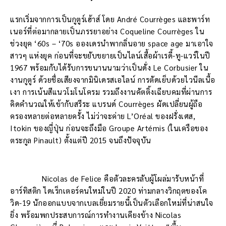
แรกเริ่มจากการเป็นกูตูร์เฮ้าส์ โดย André Courrèges และพาร์ท
เนอร์ที่ต่อมากลายเป็นภรรยาอย่าง Coqueline Courrèges ใน
ช่วงยุค ‘60s – ‘70s อองเดรนำพากลิ่นอาย space age มาเอาใจ
สาวๆ แห่งยุค ก่อนที่จะขยับขยายเป็นไลน์เสื้อผ้าเรดี้-ทู-แวร์ในปี
1967 พร้อมกับได้รับการขนานนามว่าเป็นดั่ง Le Corbusier ใน
งานกูตูร์ ด้วยชื่อเสียงจากมินิเดรสเอไลน์ การตัดเย็บด้วยไวนีลเนื้อ
เงา การเน้นสีแนวโมโนโครม รวมถึงงานคัตติ้งเฉียบคมที่ผ่านการ
คิดคำนวณให้เข้ากับสรีระ แบรนด์ Courrèges ผัดเปลี่ยนผู้ถือ
ครองหลายต่อหลายครั้ง ไม่ว่าจะค่าย L’Oréal ของฝรั่งเศส,
Itokin ของญี่ปุ่น ก่อนจะถึงมือ Groupe Artémis (ในเครือของ
ตระกูล Pinault) ตั้งแต่ปี 2015 จนถึงปัจจุบัน
Nicolas de Felice คือตัวละครลับผู้โผล่มารับหน้าที่
อาร์ทิสติก ไดเร็กเตอร์คนใหม่ในปี 2020 ท่ามกลางวิกฤตของโค
วิด-19 นักออกแบบจากเบลเยี่ยมรายนี้เป็นตัวเลือกใหม่ที่น่าสนใจ
ยิ่ง พร้อมพกประสบการณ์การทำงานเคียงข้าง Nicolas