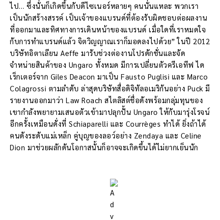
ไป… ซึ่งนั่นก็เกิดขึ้นกับดีไซเนอร์หลายๆ คนนั่นแหละ พวกเรา
เป็นนักสร้างสรรค์ เป็นเจ้าของแบรนด์ที่ต้องรับผิดชอบต่อผลงาน
ที่ออกมาและทิศทางการเดินหน้าของแบรนด์ เมื่อใดที่เราหมดใจ
กับการทำแบรนด์แล้ว จิตวิญญาณเราก็มอดลงไปด้วย” ในปี 2012
บริษัทอิตาเลียน Aeffe มารับช่วงต่องานโปรดักชั่นและจัด
จำหน่ายสินค้าของ Ungaro ทั้งหมด มีการเปลี่ยนตัวครีเอทีฟ ได
เร็กเตอร์จาก Giles Deacon มาเป็น Fausto Puglisi และ Marco
Colagrossi ตามลำดับ ล่าสุดบริษัทสื่อดิจิทัลอเมริกันอย่าง Puck มี
รายงานออกมาว่า Law Roach สไตลิสต์ชื่อดังพร้อมกลุ่มทุนของ
เขากำลังพยายามเสนอตัวเข้ามาปลุกปั้น Ungaro ให้กับมารุ่งโรจน์
อีกครั้งเหมือนดั่งที่ Schiaparelli และ Courrèges ทำได้ ยิ่งถ้าได้
คนดังระดับแม่เหล็ก คู่บุญของลอว์อย่าง Zendaya และ Celine
Dion มาช่วยผลักดันโอกาสนั้นก็อาจจะเกิดขึ้นได้ไม่ยากเย็นนัก