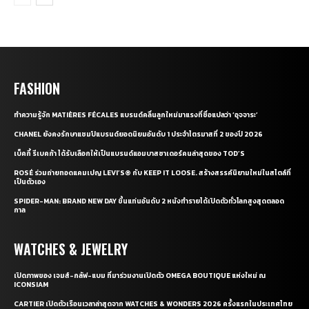
FASHION
ทำความรู้จัก MATIÈRES FÉCALES แบรนด์คลื่นลูกใหม่มาแรงที่ชื่อแปลว่า ‘อุจจาระ’
CHANEL ยังคงรักษาแชมป์แบรนด์ยอดนิยมอันดับ 1 ประจำไตรมาสที่ 2 ของปี 2026
เบ็คกี้ รีเบคก้า ได้รับเลือกให้เป็นแบรนด์แอมบาสซาเดอร์คนล่าสุดของ TOD’S
ROSÉ ร่วมถ่ายทอดแคมเปญ LEVI’S® กับ KEEP IT LOOSE. สร้างสรรค์นิยามใหม่ในสไตล์ที่
เป็นตัวเอง
SPIDER-MAN: BRAND NEW DAY ขึ้นแท่นอันดับ 2 หนังทำรายได้เปิดตัวทั่วโลกสูงสุดตลอด
กาล
WATCHES & JEWELRY
เปิดภาพของ เจมส์-กลัฟ-แบม ที่มาร่วมงานเปิดตัว OMEGA BOUTIQUE แห่งใหม่ ณ
ICONSIAM
CARTIER เปิดตัวเรือนเวลาล่าสุดจาก WATCHES & WONDERS 2026 ครั้งแรกในประเทศไทย