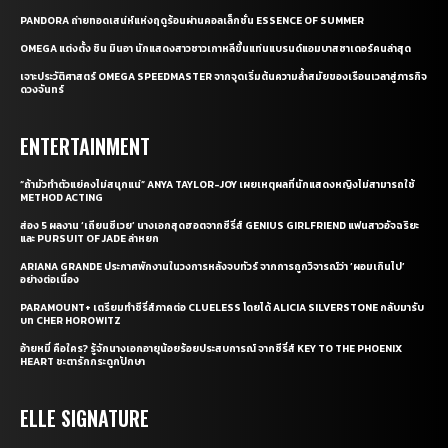
PANDORA ถ่ายทอดเสน่ห์แห่งฤดูร้อนผ่านคอลเล็กชั่น ESSENCE OF SUMMER
OMEGA แต่งตั้ง ชิน มินอา นักแสดงสาวชาวเกาหลีขึ้นแท่นแบรนด์แอมบาสซาเดอร์คนล่าสุด
เจาะประวัติศาสตร์ OMEGA SPEEDMASTER จากจุดเริ่มต้นความล้ำสมัยของเรือนเวลาสู่ภารกิจ
ดวงจันทร์
ENTERTAINMENT
“ถ้ามัวทำตัวแย่คงไม่สนุกแน่” ANYA TAYLOR-JOY เผยเหตุผลที่นักแสดงหญิงไม่สามารถใช้
METHOD ACTING
ส่อง 5 ผลงาน ‘เถียนซีเวย’ นางเอกสุดฮอตจากซีรี่ส์ GENIUS GIRLFRIEND แฟนสาวอัจฉริยะ
และ PURSUIT OF JADE ล่าหยก
ARIANA GRANDE ประกาศพักงานในวงการหลังจบทัวร์ จากการถูกวิจารณ์ว่า ‘ผอมเกินไป’
อย่างต่อเนื่อง
PARAMOUNT+ เตรียมทำซีรี่ส์ภาคต่อ CLUELESS โดยได้ ALICIA SILVERSTONE กลับมารับ
บท CHER HOROWITZ
อ้ายหมี่ คือใคร? รู้จักนางเอกอายุน้อยร้อยประสบการณ์ จากซีรี่ส์ KEY TO THE PHOENIX
HEART ชะตารักกระดูกปักษา
ELLE SIGNATURE