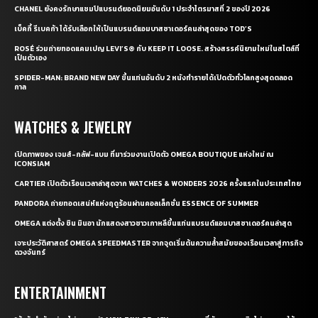
CHANEL ยังคงรักษาแชมป์แบรนด์ยอดนิยมอันดับ 1 ประจำไตรมาสที่ 2 ของปี 2026
เบ็คกี้ รีเบคก้า ได้รับเลือกให้เป็นแบรนด์แอมบาสซาเดอร์คนล่าสุดของ TOD’S
ROSÉ ร่วมถ่ายทอดแคมเปญ LEVI’S® กับ KEEP IT LOOSE. สร้างสรรค์นิยามใหม่ในสไตล์ที่
เป็นตัวเอง
SPIDER-MAN: BRAND NEW DAY ขึ้นแท่นอันดับ 2 หนังทำรายได้เปิดตัวทั่วโลกสูงสุดตลอด
กาล
WATCHES & JEWELRY
เปิดภาพของ เจมส์-กลัฟ-แบม ที่มาร่วมงานเปิดตัว OMEGA BOUTIQUE แห่งใหม่ ณ
ICONSIAM
CARTIER เปิดตัวเรือนเวลาล่าสุดจาก WATCHES & WONDERS 2026 ครั้งแรกในประเทศไทย
PANDORA ถ่ายทอดเสน่ห์แห่งฤดูร้อนผ่านคอลเล็กชั่น ESSENCE OF SUMMER
OMEGA แต่งตั้ง ชิน มินอา นักแสดงสาวชาวเกาหลีขึ้นแท่นแบรนด์แอมบาสซาเดอร์คนล่าสุด
เจาะประวัติศาสตร์ OMEGA SPEEDMASTER จากจุดเริ่มต้นความล้ำสมัยของเรือนเวลาสู่ภารกิจ
ดวงจันทร์
ENTERTAINMENT