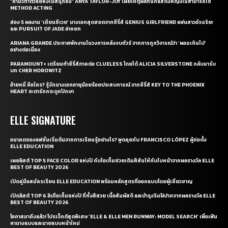
“ถ้ามัวทำตัวแย่คงไม่สนุกแน่” ANYA TAYLOR-JOY เผยเหตุผลที่นักแสดงหญิงไม่สามารถใช้
METHOD ACTING
ส่อง 5 ผลงาน ‘เถียนซีเวย’ นางเอกสุดฮอตจากซีรี่ส์ GENIUS GIRLFRIEND แฟนสาวอัจฉริยะ
และ PURSUIT OF JADE ล่าหยก
ARIANA GRANDE ประกาศพักงานในวงการหลังจบทัวร์ จากการถูกวิจารณ์ว่า ‘ผอมเกินไป’
อย่างต่อเนื่อง
PARAMOUNT+ เตรียมทำซีรี่ส์ภาคต่อ CLUELESS โดยได้ ALICIA SILVERSTONE กลับมารับ
บท CHER HOROWITZ
อ้ายหมี่ คือใคร? รู้จักนางเอกอายุน้อยร้อยประสบการณ์ จากซีรี่ส์ KEY TO THE PHOENIX
HEART ชะตารักกระดูกปักษา
ELLE SIGNATURE
อนาคตของแฟชั่นเริ่มต้นจากการเรียนรู้อย่างไร? พูดคุยกับ FRANCISCO LÓPEZ ผู้ก่อตั้ง
ELLE EDUCATION
เผยลิสต์ TOP 5 FACE COLOR แห่งปี กับไอเท็มช่วยเติมสีสันให้กับใบหน้าจากผลรางวัล ELLE
BEST OF BEAUTY 2026
เปิดคู่มือสมัครเรียน ELLE EDUCATION พร้อมหลักสูตรที่ออกแบบโดยผู้เชี่ยวชาญ
เปิดลิสต์ TOP 6 ลิปไอเท็มแห่งปี ที่ทั้งสีสวย เนื้อสัมผัสดี และบำรุงริมฝีปากจากผลรางวัล ELLE
BEST OF BEAUTY 2026
โอกาสมาถึงแล้ว! โปรเจ็กต์สุดพิเศษ ‘ELLE & ELLE MEN RUNWAY: MODEL SEARCH’ เพื่อเฟ้น
หานางแบบและนายแบบหน้าใหม่