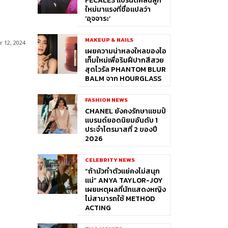
FÉCALES แบรนด์คลื่นลูก
ใหม่มาแรงที่ชื่อแปลว่า
‘อุจจาระ’
MAKEUP & NAILS
 12, 2024
เผยความน่าหลงใหลของไอ
เท็มใหม่เพื่อริมฝีปากสีสวย
สุดไวรัล PHANTOM BLUR
BALM จาก HOURGLASS
FASHION NEWS
CHANEL ยังคงรักษาแชมป์
แบรนด์ยอดนิยมอันดับ 1
ประจำไตรมาสที่ 2 ของปี
2026
CELEBRITY NEWS
“ถ้ามัวทำตัวแย่คงไม่สนุก
แน่” ANYA TAYLOR-JOY
เผยเหตุผลที่นักแสดงหญิง
ไม่สามารถใช้ METHOD
ACTING