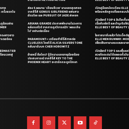
ุดจาก
ส่อง 5 ผลงาน ‘เถียนซีเวย’ นางเอกสุดฮอต
เปิดคู่มือสมัครเรียน EL
ครั้งแรกใน
จากซีรี่ส์ GENIUS GIRLFRIEND แฟนสาว
พร้อมหลักสูตรที่ออกแบบโด
อัจฉริยะ และ PURSUIT OF JADE ล่าหยก
เปิดลิสต์ TOP 6 ลิปไอเท็มแห
ดูร้อนผ่าน
ARIANA GRANDE ประกาศพักงานในวงการ
เนื้อสัมผัสดี และบำรุงริม
UMMER
หลังจบทัวร์ จากการถูกวิจารณ์ว่า ‘ผอมเกิน
ELLE BEST OF BEAUTY 
ไป’ อย่างต่อเนื่อง
แสดงสาวชาว
โอกาสมาถึงแล้ว! โปรเจ็กต์
ซาเดอร์คน
PARAMOUNT+ เตรียมทำซีรี่ส์ภาคต่อ
ELLE MEN RUNWAY: MO
CLUELESS โดยได้ ALICIA SILVERSTONE
เพื่อเฟ้นหานางแบบและนาย
กลับมารับบท CHER HOROWITZ
PEEDMASTER
เปิดลิสต์ TOP 5 รองพื้นแห่
ือนเวลาสู่
อ้ายหมี่ คือใคร? รู้จักนางเอกอายุน้อยร้อย
สวยโดดเด่นได้ตลอดทั้งวั
ประสบการณ์ จากซีรี่ส์ KEY TO THE
ELLE BEST OF BEAUTY 
PHOENIX HEART ชะตารักกระดูกปักษา