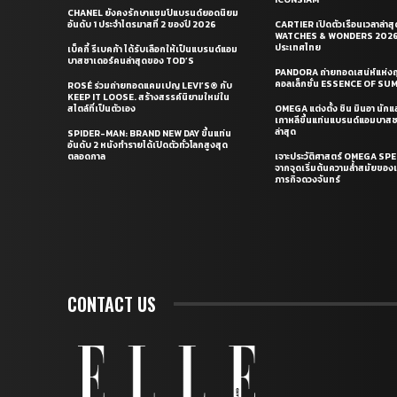
CHANEL ยังคงรักษาแชมป์แบรนด์ยอดนิยม
อันดับ 1 ประจำไตรมาสที่ 2 ของปี 2026
CARTIER เปิดตัวเรือนเวลาล่าส
WATCHES & WONDERS 2026 
ประเทศไทย
เบ็คกี้ รีเบคก้า ได้รับเลือกให้เป็นแบรนด์แอม
บาสซาเดอร์คนล่าสุดของ TOD’S
PANDORA ถ่ายทอดเสน่ห์แห่งฤ
คอลเล็กชั่น ESSENCE OF S
ROSÉ ร่วมถ่ายทอดแคมเปญ LEVI’S® กับ
KEEP IT LOOSE. สร้างสรรค์นิยามใหม่ใน
สไตล์ที่เป็นตัวเอง
OMEGA แต่งตั้ง ชิน มินอา นัก
เกาหลีขึ้นแท่นแบรนด์แอมบาส
ล่าสุด
SPIDER-MAN: BRAND NEW DAY ขึ้นแท่น
อันดับ 2 หนังทำรายได้เปิดตัวทั่วโลกสูงสุด
ตลอดกาล
เจาะประวัติศาสตร์ OMEGA S
จากจุดเริ่มต้นความล้ำสมัยของเร
ภารกิจดวงจันทร์
CONTACT US