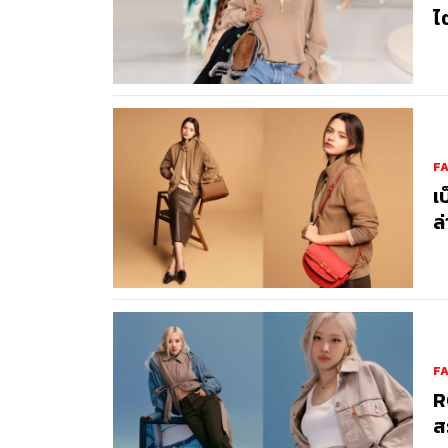
ไ
F
เ
ล
F
R
ส