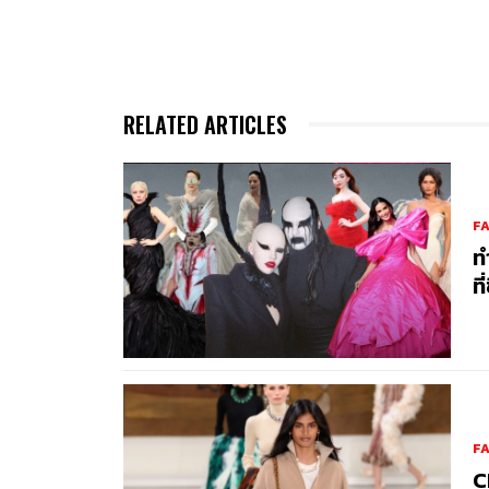
RELATED ARTICLES
F
ท
ที
F
C