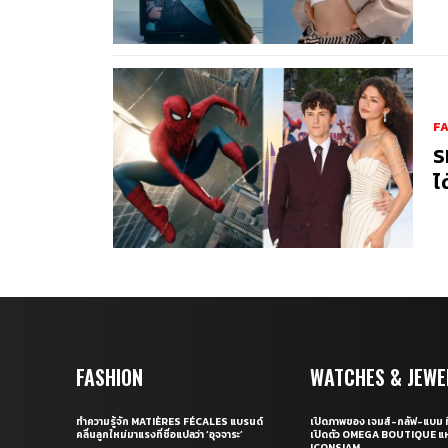
F
S
ไ
FASHION
WATCHES & JEWE
ทำความรู้จัก MATIÈRES FÉCALES แบรนด์
เปิดภาพของ เจมส์-กลัฟ-แบม ท
คลื่นลูกใหม่มาแรงที่ชื่อแปลว่า ‘อุจจาระ’
เปิดตัว OMEGA BOUTIQUE แห
ICONSIAM