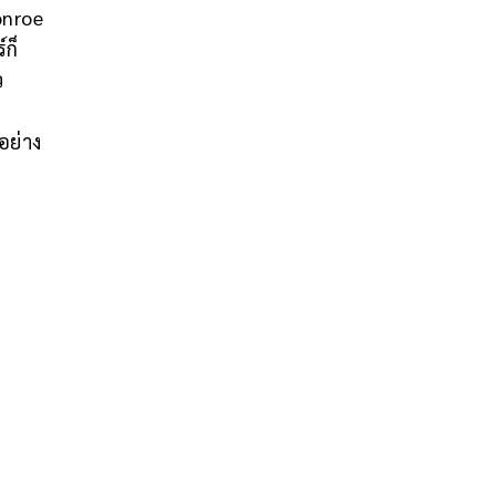
onroe
ก็
ว
อย่าง