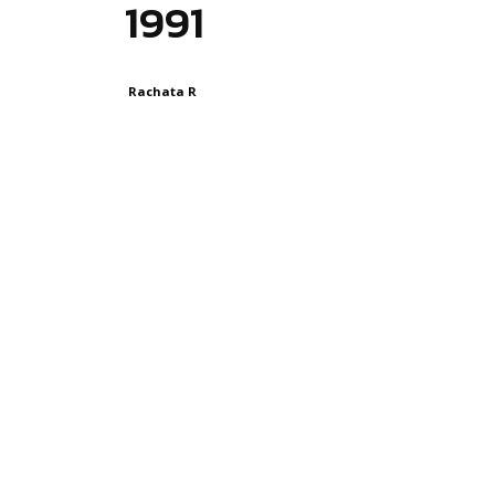
1991
Rachata R