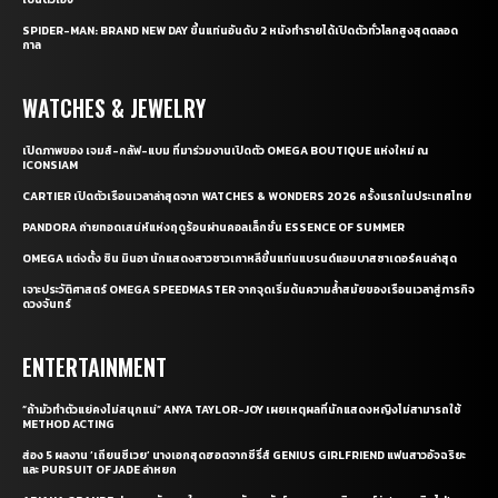
SPIDER-MAN: BRAND NEW DAY ขึ้นแท่นอันดับ 2 หนังทำรายได้เปิดตัวทั่วโลกสูงสุดตลอด
กาล
WATCHES & JEWELRY
เปิดภาพของ เจมส์-กลัฟ-แบม ที่มาร่วมงานเปิดตัว OMEGA BOUTIQUE แห่งใหม่ ณ
ICONSIAM
CARTIER เปิดตัวเรือนเวลาล่าสุดจาก WATCHES & WONDERS 2026 ครั้งแรกในประเทศไทย
PANDORA ถ่ายทอดเสน่ห์แห่งฤดูร้อนผ่านคอลเล็กชั่น ESSENCE OF SUMMER
OMEGA แต่งตั้ง ชิน มินอา นักแสดงสาวชาวเกาหลีขึ้นแท่นแบรนด์แอมบาสซาเดอร์คนล่าสุด
เจาะประวัติศาสตร์ OMEGA SPEEDMASTER จากจุดเริ่มต้นความล้ำสมัยของเรือนเวลาสู่ภารกิจ
ดวงจันทร์
ENTERTAINMENT
“ถ้ามัวทำตัวแย่คงไม่สนุกแน่” ANYA TAYLOR-JOY เผยเหตุผลที่นักแสดงหญิงไม่สามารถใช้
METHOD ACTING
ส่อง 5 ผลงาน ‘เถียนซีเวย’ นางเอกสุดฮอตจากซีรี่ส์ GENIUS GIRLFRIEND แฟนสาวอัจฉริยะ
และ PURSUIT OF JADE ล่าหยก