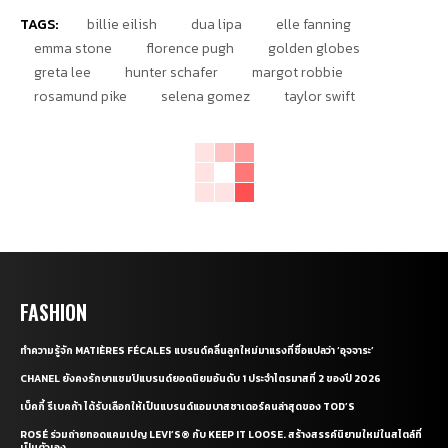
TAGS:
billie eilish
dua lipa
elle fanning
emma stone
florence pugh
golden globes
greta lee
hunter schafer
margot robbie
rosamund pike
selena gomez
taylor swift
FASHION
ทำความรู้จัก MATIÈRES FÉCALES แบรนด์คลื่นลูกใหม่มาแรงที่ชื่อแปลว่า ‘อุจจาระ’
CHANEL ยังคงรักษาแชมป์แบรนด์ยอดนิยมอันดับ 1 ประจำไตรมาสที่ 2 ของปี 2026
เบ็คกี้ รีเบคก้า ได้รับเลือกให้เป็นแบรนด์แอมบาสซาเดอร์คนล่าสุดของ TOD’S
ROSÉ ร่วมถ่ายทอดแคมเปญ LEVI’S® กับ KEEP IT LOOSE. สร้างสรรค์นิยามใหม่ในสไตล์ที่
เป็นตัวเอง