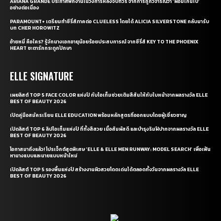
ARIANA GRANDE ประกาศพักงานในวงการหลังจบทัวร์ จากการถูกวิจารณ์ว่า ‘ผอมเกินไป’
อย่างต่อเนื่อง
PARAMOUNT+ เตรียมทำซีรี่ส์ภาคต่อ CLUELESS โดยได้ ALICIA SILVERSTONE กลับมารับ
บท CHER HOROWITZ
อ้ายหมี่ คือใคร? รู้จักนางเอกอายุน้อยร้อยประสบการณ์ จากซีรี่ส์ KEY TO THE PHOENIX
HEART ชะตารักกระดูกปักษา
ELLE SIGNATURE
เผยลิสต์ TOP 5 FACE COLOR แห่งปี กับไอเท็มช่วยเติมสีสันให้กับใบหน้าจากผลรางวัล ELLE
BEST OF BEAUTY 2026
เปิดคู่มือสมัครเรียน ELLE EDUCATION พร้อมหลักสูตรที่ออกแบบโดยผู้เชี่ยวชาญ
เปิดลิสต์ TOP 6 ลิปไอเท็มแห่งปี ที่ทั้งสีสวย เนื้อสัมผัสดี และบำรุงริมฝีปากจากผลรางวัล ELLE
BEST OF BEAUTY 2026
โอกาสมาถึงแล้ว! โปรเจ็กต์สุดพิเศษ ‘ELLE & ELLE MEN RUNWAY: MODEL SEARCH’ เพื่อเฟ้น
หานางแบบและนายแบบหน้าใหม่
เปิดลิสต์ TOP 5 รองพื้นแห่งปี สร้างงานผิวสวยโดดเด่นได้ตลอดทั้งวันจากผลรางวัล ELLE
BEST OF BEAUTY 2026