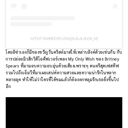
A POST SHARED BY LISA (@LALALALISA_M)
โดยลิซ่าเองก็มีของขวัญวันคริสต์มาสให้เหล่าบลิงค์ด้วยเช่นกัน กับ
การปล่อยมิวสิกวิดีโอคัฟเวอร์เพลง My Only Wish ของ Britney
Spears ที่มามอบความอบอุ่นด้วยเสียงเพราะๆ ดนตรีสุดเฟสทีฟ
รวมไปถึงเอ็มวีที่มาเผยเสน่ห์ความสวยและความน่ารักในหลาก
หลายลุค ทำให้ไม่ว่าใครที่ได้ชมแล้วก็ต้องตกหลุมรักเธอยิ่งขึ้นไป
อีก