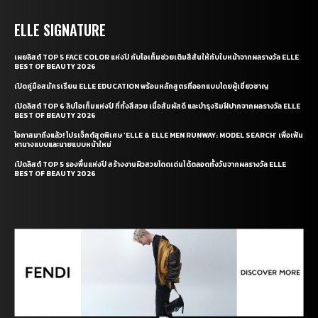
ELLE SIGNATURE
เผยลิสต์ TOP 5 FACE COLOR แห่งปี กับไอเท็มช่วยเติมสีสันให้กับใบหน้าจากผลรางวัล ELLE
BEST OF BEAUTY 2026
เปิดคู่มือสมัครเรียน ELLE EDUCATION พร้อมหลักสูตรที่ออกแบบโดยผู้เชี่ยวชาญ
เปิดลิสต์ TOP 6 ลิปไอเท็มแห่งปี ที่ทั้งสีสวย เนื้อสัมผัสดี และบำรุงริมฝีปากจากผลรางวัล ELLE
BEST OF BEAUTY 2026
โอกาสมาถึงแล้ว! โปรเจ็กต์สุดพิเศษ ‘ELLE & ELLE MEN RUNWAY: MODEL SEARCH’ เพื่อเฟ้น
หานางแบบและนายแบบหน้าใหม่
เปิดลิสต์ TOP 5 รองพื้นแห่งปี สร้างงานผิวสวยโดดเด่นได้ตลอดทั้งวันจากผลรางวัล ELLE
BEST OF BEAUTY 2026