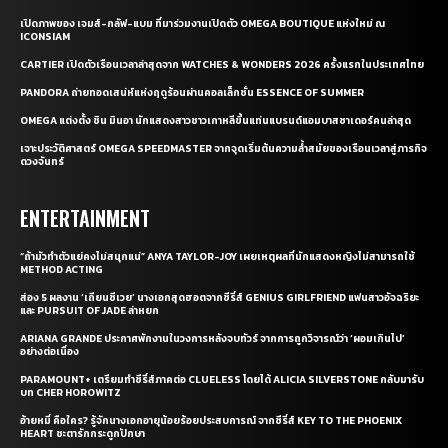
เปิดภาพของ เจมส์-กลัฟ-แบม ที่มาร่วมงานเปิดตัว OMEGA BOUTIQUE แห่งใหม่ ณ
ICONSIAM
CARTIER เปิดตัวเรือนเวลาล่าสุดจาก WATCHES & WONDERS 2026 ครั้งแรกในประเทศไทย
PANDORA ถ่ายทอดเสน่ห์แห่งฤดูร้อนผ่านคอลเล็กชั่น ESSENCE OF SUMMER
OMEGA แต่งตั้ง ชิน มินอา นักแสดงสาวชาวเกาหลีขึ้นแท่นแบรนด์แอมบาสซาเดอร์คนล่าสุด
เจาะประวัติศาสตร์ OMEGA SPEEDMASTER จากจุดเริ่มต้นความล้ำสมัยของเรือนเวลาสู่ภารกิจ
ดวงจันทร์
ENTERTAINMENT
“ถ้ามัวทำตัวแย่คงไม่สนุกแน่” ANYA TAYLOR-JOY เผยเหตุผลที่นักแสดงหญิงไม่สามารถใช้
METHOD ACTING
ส่อง 5 ผลงาน ‘เถียนซีเวย’ นางเอกสุดฮอตจากซีรี่ส์ GENIUS GIRLFRIEND แฟนสาวอัจฉริยะ
และ PURSUIT OF JADE ล่าหยก
ARIANA GRANDE ประกาศพักงานในวงการหลังจบทัวร์ จากการถูกวิจารณ์ว่า ‘ผอมเกินไป’
อย่างต่อเนื่อง
PARAMOUNT+ เตรียมทำซีรี่ส์ภาคต่อ CLUELESS โดยได้ ALICIA SILVERSTONE กลับมารับ
บท CHER HOROWITZ
อ้ายหมี่ คือใคร? รู้จักนางเอกอายุน้อยร้อยประสบการณ์ จากซีรี่ส์ KEY TO THE PHOENIX
HEART ชะตารักกระดูกปักษา