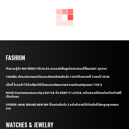
FASHION
ทำความรู้จัก MATIÈRES FÉCALES แบรนด์คลื่นลูกใหม่มาแรงที่ชื่อแปลว่า ‘อุจจาระ’
CHANEL ยังคงรักษาแชมป์แบรนด์ยอดนิยมอันดับ 1 ประจำไตรมาสที่ 2 ของปี 2026
เบ็คกี้ รีเบคก้า ได้รับเลือกให้เป็นแบรนด์แอมบาสซาเดอร์คนล่าสุดของ TOD’S
ROSÉ ร่วมถ่ายทอดแคมเปญ LEVI’S® กับ KEEP IT LOOSE. สร้างสรรค์นิยามใหม่ในสไตล์ที่
เป็นตัวเอง
SPIDER-MAN: BRAND NEW DAY ขึ้นแท่นอันดับ 2 หนังทำรายได้เปิดตัวทั่วโลกสูงสุดตลอด
กาล
WATCHES & JEWELRY