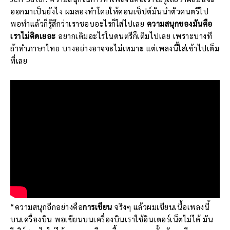
ออกมาเป็นยังไง ผมลองทำโดยให้คอนเซ็ปต์มันนำตัวดนตรีไป
พอทำแล้วก็รู้สึกว่าเราชอบอะไรก็ใส่ไปเลย
ความสนุกของมันคือ
เราไม่คิดเยอะ
อยากเติมอะไรในดนตรีก็เติมไปเลย เพราะบางที
ถ้าทำภาษาไทย บางอย่างอาจจะไม่เหมาะ แต่เพลงนี้ใส่เข้าไปเต็ม
ที่เลย
“ความสนุกอีกอย่างคือ
การเขียน
จริงๆ แล้วผมเขียนเนื้อเพลงนี้
บนเครื่องบิน พอเขียนบนเครื่องบินเราใช้อินเตอร์เน็ตไม่ได้ มัน