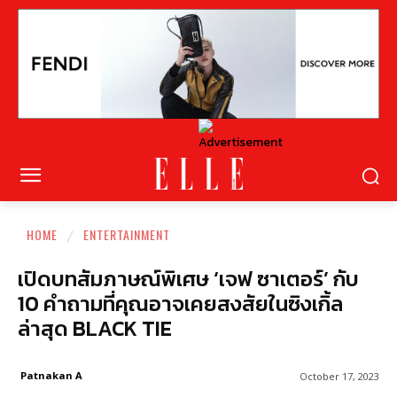
HOME
ENTERTAINMENT
เปิดบทสัมภาษณ์พิเศษ ‘เจฟ ซาเตอร์’ กับ
10 คำถามที่คุณอาจเคยสงสัยในซิงเกิ้ล
ล่าสุด BLACK TIE
Patnakan A
October 17, 2023