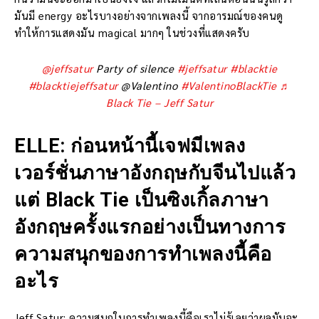
มันมี energy อะไรบางอย่างจากเพลงนี้ จากอารมณ์ของคนดู
ทำให้การแสดงมัน magical มากๆ ในช่วงที่แสดงครับ
@jeffsatur
Party of silence
#jeffsatur
#blacktie
#blacktiejeffsatur
@Valentino
#ValentinoBlackTie
♬
Black Tie – Jeff Satur
ELLE: ก่อนหน้านี้เจฟมีเพลง
เวอร์ชั่นภาษาอังกฤษกับจีนไปแล้ว
แต่ Black Tie เป็นซิงเกิ้ลภาษา
อังกฤษครั้งแรกอย่างเป็นทางการ
ความสนุกของการทำเพลงนี้คือ
อะไร
Jeff Satur: ความสนุกในการทำเพลงนี้คือเราไม่รู้เลยว่าผลมันจะ