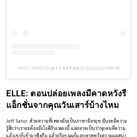
A POST SHARED BY 𝗝 𝗘 𝗙 𝗙 𝗦 𝗔 𝗧 𝗨 𝗥 (罗杰夫) (@JEFFSATUR)
ELLE: ตอนปล่อยเพลงมีคาดหวังรี
แอ็กชั่นจากคุณวันเสาร์บ้างไหม
Jeff Satur: ด้วยความที่เพลงมันเป็นภาษาอังกฤษ มันจะมีความ
รู้สึกว่าเราจะต้องยังไงดีกับเพลงนี้ แต่กลายเป็นว่าทุกคนตีความ
แล้วเขาก็เข้ามาฟังกัน แล้วจริงๆ ผมก็แอบคาดหวังความแมสน่า