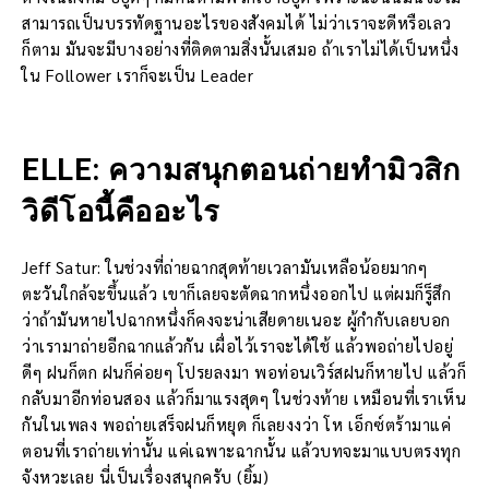
สามารถเป็นบรรทัดฐานอะไรของสังคมได้ ไม่ว่าเราจะดีหรือเลว
ก็ตาม มันจะมีบางอย่างที่ติดตามสิ่งนั้นเสมอ ถ้าเราไม่ได้เป็นหนึ่ง
ใน Follower เราก็จะเป็น Leader
ELLE: ความสนุกตอนถ่ายทำมิวสิก
วิดีโอนี้คืออะไร
Jeff Satur: ในช่วงที่ถ่ายฉากสุดท้ายเวลามันเหลือน้อยมากๆ
ตะวันใกล้จะขึ้นแล้ว เขาก็เลยจะตัดฉากหนึ่งออกไป แต่ผมก็รู็สึก
ว่าถ้ามันหายไปฉากหนึ่งก็คงจะน่าเสียดายเนอะ ผู้กำกับเลยบอก
ว่าเรามาถ่ายอีกฉากแล้วกัน เผื่อไว้เราจะได้ใช้ แล้วพอถ่ายไปอยู่
ดีๆ ฝนก็ตก ฝนก็ค่อยๆ โปรยลงมา พอท่อนเวิร์สฝนก็หายไป แล้วก็
กลับมาอีกท่อนสอง แล้วก็มาแรงสุดๆ ในช่วงท้าย เหมือนที่เราเห็น
กันในเพลง พอถ่ายเสร็จฝนก็หยุด ก็เลยงงว่า โห เอ็กซ์ตร้ามาแค่
ตอนที่เราถ่ายเท่านั้น แค่เฉพาะฉากนั้น แล้วบทจะมาแบบตรงทุก
จังหวะเลย นี่เป็นเรื่องสนุกครับ (ยิ้ม)