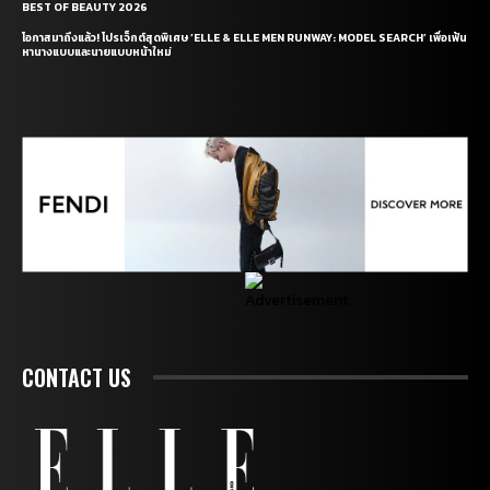
BEST OF BEAUTY 2026
โอกาสมาถึงแล้ว! โปรเจ็กต์สุดพิเศษ ‘ELLE & ELLE MEN RUNWAY: MODEL SEARCH’ เพื่อเฟ้น
หานางแบบและนายแบบหน้าใหม่
CONTACT US