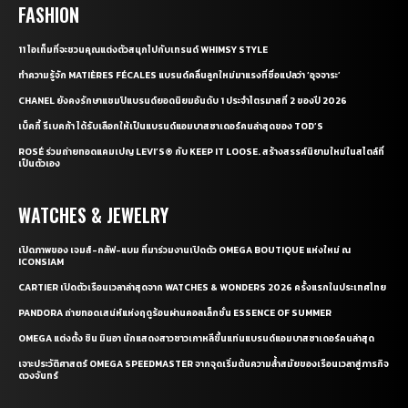
FASHION
11 ไอเท็มที่จะชวนคุณแต่งตัวสนุกไปกับเทรนด์ WHIMSY STYLE
ทำความรู้จัก MATIÈRES FÉCALES แบรนด์คลื่นลูกใหม่มาแรงที่ชื่อแปลว่า ‘อุจจาระ’
CHANEL ยังคงรักษาแชมป์แบรนด์ยอดนิยมอันดับ 1 ประจำไตรมาสที่ 2 ของปี 2026
เบ็คกี้ รีเบคก้า ได้รับเลือกให้เป็นแบรนด์แอมบาสซาเดอร์คนล่าสุดของ TOD’S
ROSÉ ร่วมถ่ายทอดแคมเปญ LEVI’S® กับ KEEP IT LOOSE. สร้างสรรค์นิยามใหม่ในสไตล์ที่
เป็นตัวเอง
WATCHES & JEWELRY
เปิดภาพของ เจมส์-กลัฟ-แบม ที่มาร่วมงานเปิดตัว OMEGA BOUTIQUE แห่งใหม่ ณ
ICONSIAM
CARTIER เปิดตัวเรือนเวลาล่าสุดจาก WATCHES & WONDERS 2026 ครั้งแรกในประเทศไทย
PANDORA ถ่ายทอดเสน่ห์แห่งฤดูร้อนผ่านคอลเล็กชั่น ESSENCE OF SUMMER
OMEGA แต่งตั้ง ชิน มินอา นักแสดงสาวชาวเกาหลีขึ้นแท่นแบรนด์แอมบาสซาเดอร์คนล่าสุด
เจาะประวัติศาสตร์ OMEGA SPEEDMASTER จากจุดเริ่มต้นความล้ำสมัยของเรือนเวลาสู่ภารกิจ
ดวงจันทร์