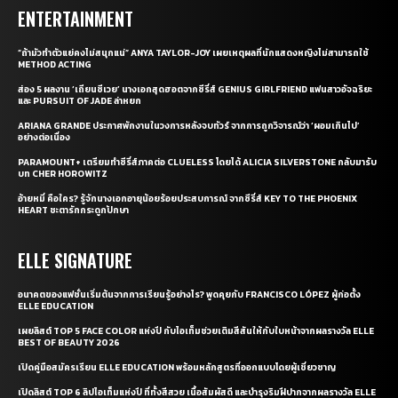
ENTERTAINMENT
“ถ้ามัวทำตัวแย่คงไม่สนุกแน่” ANYA TAYLOR-JOY เผยเหตุผลที่นักแสดงหญิงไม่สามารถใช้
METHOD ACTING
ส่อง 5 ผลงาน ‘เถียนซีเวย’ นางเอกสุดฮอตจากซีรี่ส์ GENIUS GIRLFRIEND แฟนสาวอัจฉริยะ
และ PURSUIT OF JADE ล่าหยก
ARIANA GRANDE ประกาศพักงานในวงการหลังจบทัวร์ จากการถูกวิจารณ์ว่า ‘ผอมเกินไป’
อย่างต่อเนื่อง
PARAMOUNT+ เตรียมทำซีรี่ส์ภาคต่อ CLUELESS โดยได้ ALICIA SILVERSTONE กลับมารับ
บท CHER HOROWITZ
อ้ายหมี่ คือใคร? รู้จักนางเอกอายุน้อยร้อยประสบการณ์ จากซีรี่ส์ KEY TO THE PHOENIX
HEART ชะตารักกระดูกปักษา
ELLE SIGNATURE
อนาคตของแฟชั่นเริ่มต้นจากการเรียนรู้อย่างไร? พูดคุยกับ FRANCISCO LÓPEZ ผู้ก่อตั้ง
ELLE EDUCATION
เผยลิสต์ TOP 5 FACE COLOR แห่งปี กับไอเท็มช่วยเติมสีสันให้กับใบหน้าจากผลรางวัล ELLE
BEST OF BEAUTY 2026
เปิดคู่มือสมัครเรียน ELLE EDUCATION พร้อมหลักสูตรที่ออกแบบโดยผู้เชี่ยวชาญ
เปิดลิสต์ TOP 6 ลิปไอเท็มแห่งปี ที่ทั้งสีสวย เนื้อสัมผัสดี และบำรุงริมฝีปากจากผลรางวัล ELLE