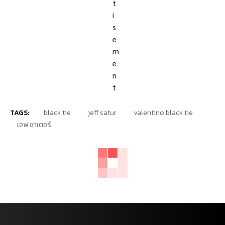
TAGS:
black tie
jeff satur
valentino black tie
เจฟ ซาเตอร์