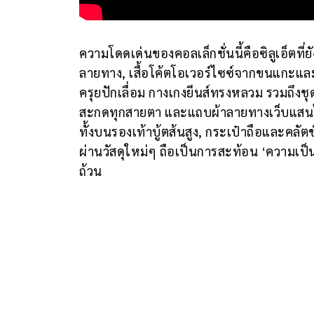
ความโดดเด่นของคอลเล็กชั่นนี้คือซิลูเอ็ตที่
ลายทาง, เสื้อโค้ตโอเวอร์ไซซ์จากขนแกะและข
ครุยปักเลื่อม กางเกงยีนส์ทรงหลวม รวมถึงช
สะกดทุกสายตา และแถบผ้าลายทางเว็บแสนไอ
ทั้งบนรองเท้าบู้ตส้นสูง, กระเป๋าถือและคลั
ผ่านวัสดุใหม่ๆ ถือเป็นการสะท้อน ‘ความเ
ถ้วน