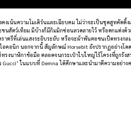
ยังคงเน้นความโมเดิร์นและเฉียบคม ไม่ว่าจะเป็นชุดสูทคัตติ้งเ
นสัตว์เทียม มีบ้างก็มีกิมมิกซ่อนลวดลายไว้ หรือตกแต่งด้
ุดราตรีที่เล่นแสงระยิบระยับ หรือจะผ้าพันคอขนเป็ดทรงกลมท
คอนิก นอกจากนี้ สัญลักษณ์ Horsebit ยังปรากฏอย่างโดด
ตช์ทรงนาฬิกาข้อมือ ตลอดจนกระเป๋าใบใหญ่ไร้โครงที่ถูกรังส
ป็น Gucci’ ในแบบที่ Demna ได้ศึกษาและนำมาตีความอย่าง