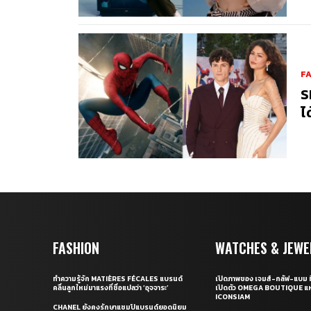
F
S
ไ
FASHION
WATCHES & JEWE
ทำความรู้จัก MATIÈRES FÉCALES แบรนด์
เปิดภาพของ เจมส์-กลัฟ-แบม ท
คลื่นลูกใหม่มาแรงที่ชื่อแปลว่า ‘อุจจาระ’
เปิดตัว OMEGA BOUTIQUE แห
ICONSIAM
CHANEL ยังคงรักษาแชมป์แบรนด์ยอดนิยม