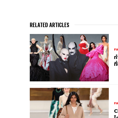
RELATED ARTICLES
F
ท
ที
F
C
ไ