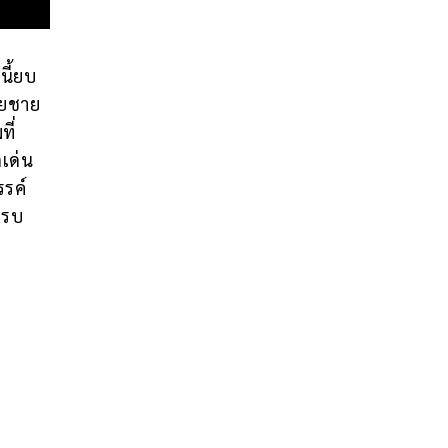
นี้ยบ
วยชาย
ี่
เด่น
รรค์
ครบ