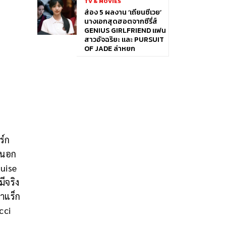
TV & MOVIES
ส่อง 5 ผลงาน ‘เถียนซีเวย’
นางเอกสุดฮอตจากซีรี่ส์
GENIUS GIRLFRIEND แฟน
สาวอัจฉริยะ และ PURSUIT
OF JADE ล่าหยก
ร์ก
นนอก
uise
ีจริง
าแร็ก
cci