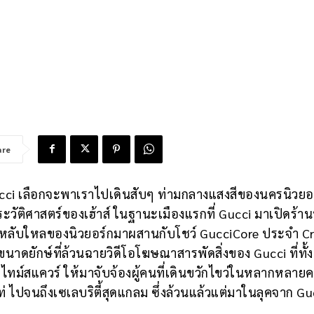
are
Gucci เลือกจะพาเราไปเดินสับๆ ท่ามกลางแสงสีของนครนิวยอ
ะวัติศาสตร์ของเฮ้าส์ ในฐานะเมืองแรกที่ Gucci มาเปิดร้า
เคยหลับใหลของนิวยอร์กมาผสานกับโชว์ GucciCore ประจำ Cr
นาดยักษ์ที่ล้วนฉายวิดีโอโฆษณาสารพัดสิ่งของ Gucci ที่ทั้งม
 ไทม์สแควร์ ให้มาจับจ้องผู้คนที่เดินขวักไขว่ในหลากหลายค
ุดเท่ ไปจนถึงเซเลบริตี้สุดแกลม ซึ่งล้วนแล้วแต่มาในลุคจาก Gu