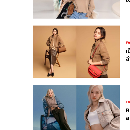
F
เ
ล
F
R
ส