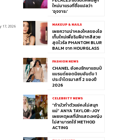
FÉCALES แบรนด์คลื่นลูก
ใหม่มาแรงที่ชื่อแปลว่า
‘อุจจาระ’
MAKEUP & NAILS
 17, 2026
เผยความน่าหลงใหลของไอ
เท็มใหม่เพื่อริมฝีปากสีสวย
สุดไวรัล PHANTOM BLUR
BALM จาก HOURGLASS
FASHION NEWS
CHANEL ยังคงรักษาแชมป์
แบรนด์ยอดนิยมอันดับ 1
ประจำไตรมาสที่ 2 ของปี
2026
CELEBRITY NEWS
“ถ้ามัวทำตัวแย่คงไม่สนุก
แน่” ANYA TAYLOR-JOY
เผยเหตุผลที่นักแสดงหญิง
ไม่สามารถใช้ METHOD
ACTING