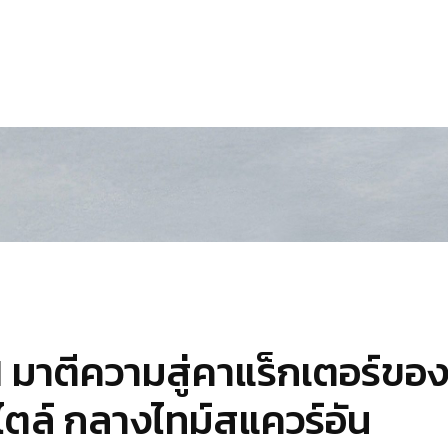
 มาตีความสู่คาแร็กเตอร์ขอ
ไตล์ กลางไทม์สแควร์อัน