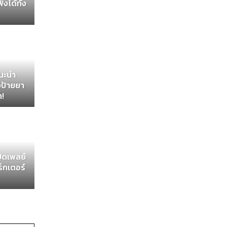
ังได้ทั้ง
แนะนำ
ังป้ายยา
า!
ปิดเพลย์
็กเตอร์