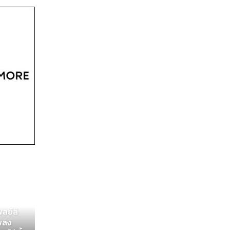
ลย์ลิ
เพลง