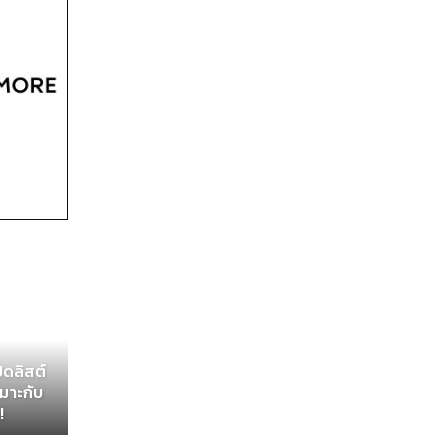
ิดลิสต์
หมาะกับ
!