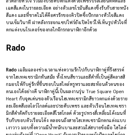
ลวดลายหัวใจ รวมถึงประดับตกแต่งด้วยเพชรบริลเลียนต์คัตและ
เฉดสีแดงในรายละเอียด อย่างตัวเลขโรมันสีแดงซึ่งรับกับสายหนัง
สีแดง และที่ขาดไม่ได้คือศรรักของคิวปิดซึ่งปักกลางหัวใจสีแดง
บนเข็มวินาที ฝาหลังกระจกแซปไฟร์ยังเปิดโชว์ให้เห็นรูปหัวใจที่
ตกแต่งบนโรเตอร์ของกลไกจักรกลนาฬิกาอีกด้วย
Rado
Rado
เฉลิมฉลองช่วงเวลาแห่งความรักไปกับนาฬิกาคู่ที่รังสรรค์
จากไฮเทคเซรามิกทันสมัย ทั้งโทนสีขาวและสีดำที่เป็นคู่สีคลาสสิ
กมอบให้กับคู่รักที่ชื่นชอบในสไตล์หรูหราและสะท้อนตัวตนของ
ตนเองได้อย่างดี นาฬิกาคู่นี้เป็นผลงานรุ่น True Square Open
Heart กับจุดเด่นของตัวเรือนไฮเทคเซรามิกสีขาวตกแต่งด้วยราย
ละเอียดสีเยลโลว์โกลด์และประดับเพชร และตัวเรือนไฮเทคเซรา
มิกสีดำตัดกับรายละเอียดสีโรสโกลด์ ด้วยรูปทรงสี่เหลี่ยมโค้งมนที่
รับกับขอบตัวเรือนโค้ง ตลอจนถึงสายไฮเทคเซรามิกตกแต่งแบบ
เงาวาว มอบทั้งความมีน้ำหนักเบาและสวมใส่สบายข้อมือ ไฮไลต์
ของรุ่นยังอยู่ที่ ‘Open Heart’ กับการเปิดบนหน้าปัดและโชว์กล