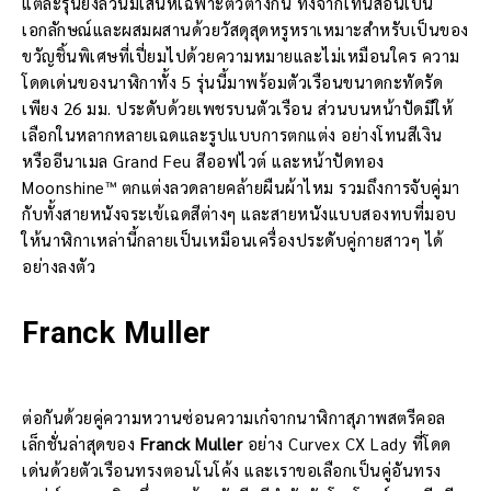
แต่ละรุ่นยังล้วนมีเสน่ห์เฉพาะตัวต่างกัน ทั้งจากโทนสีอันเป็น
เอกลักษณ์และผสมผสานด้วยวัสดุสุดหรูหราเหมาะสำหรับเป็นของ
ขวัญชิ้นพิเศษที่เปี่ยมไปด้วยความหมายและไม่เหมือนใคร ความ
โดดเด่นของนาฬิกาทั้ง 5 รุ่นนี้มาพร้อมตัวเรือนขนาดกะทัดรัด
เพียง 26 มม. ประดับด้วยเพชรบนตัวเรือน ส่วนบนหน้าปัดมีให้
เลือกในหลากหลายเฉดและรูปแบบการตกแต่ง อย่างโทนสีเงิน
หรืออีนาเมล Grand Feu สีออฟไวต์ และหน้าปัดทอง
Moonshine™ ตกแต่งลวดลายคล้ายผืนผ้าไหม รวมถึงการจับคู่มา
กับทั้งสายหนังจระเข้เฉดสีต่างๆ และสายหนังแบบสองทบที่มอบ
ให้นาฬิกาเหล่านี้กลายเป็นเหมือนเครื่องประดับคู่กายสาวๆ ได้
อย่างลงตัว
Franck Muller
ต่อกันด้วยคู่ความหวานซ่อนความเก๋จากนาฬิกาสุภาพสตรีคอล
เล็กชั่นล่าสุดของ
Franck Muller
อย่าง Curvex CX Lady ที่โดด
เด่นด้วยตัวเรือนทรงตอนโนโค้ง และเราขอเลือกเป็นคู่อันทรง