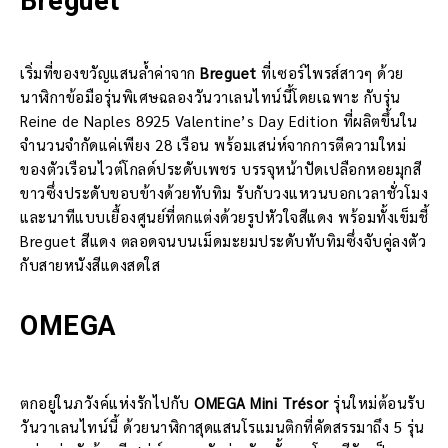
Breguet
เริ่มที่ของขวัญแสนล้ำค่าจาก
Breguet
ที่เซอร์ไพรส์สาวๆ ด้วย
นาฬิกาข้อมือรุ่นพิเศษฉลองวันวาเลนไทน์นี้โดยเฉพาะ กับรุ่น
Reine de Naples 8925 Valentine’s Day Edition ที่ผลิตขึ้นใน
จำนวนจำกัดแค่เพียง 28 เรือน พร้อมเสน่ห์จากการตีความใหม่
ของตัวเรือนไวต์โกลด์ประดับเพชร บรรจุหน้าปัดเปลือกหอยมุกสี
ขาวซึ่งประดับขอบข้างด้วยทับทิม รับกับวงแหวนบอกเวลาชั่วโมง
และนาทีแบบเยื้องศูนย์ที่ตกแต่งด้วยรูปหัวใจสีแดง พร้อมทั้งเข็มชี้
Breguet สีแดง ตลอดจนบนเม็ดมะยมประดับทับทิมซึ่งจับคู่ลงตัว
กับสายหนังสีแดงสดใส
OMEGA
ตกอยู่ในภวังค์แห่งรักไปกับ
OMEGA Mini Trésor
รุ่นใหม่ต้อนรับ
วันวาเลนไทน์นี้ ด้วยนาฬิกาสุดแสนโรแมนติกที่คัดสรรมาถึง 5 รุ่น