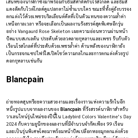
เสน่ห์ของนาฬิกาซึ่งมาพร้อมกับธีมสีดำตัดกับโรสโกลด์ และธีมสี
แดงตัดกับไวต์โกลด์ดูแปลกตาไม่ซ้ำแบบใคร ขณะที่ทั้งคู่ยังบรรจง
ตกแต่งไว้ด้วยเพชรบริลเลียนต์คัตที่เป็นตัวแทนของความล้ำค่า
เหนือกาลเวลา หรือจะเลือกเป็นผลงานรังสรรค์สุดพิเศษอีกรุ่น
อย่าง Vangaurd Rose Skeleton เผยความอ่อนหวานผ่านหน้า
ปัดแบบสเกเลตัน ประดับด้วยลวดลายกุหลาบและเพชร รับกับตัว
เรือนโรสโกลด์ที่ประดับด้วยเพชรล้ำค่า ด้านหลังของนาฬิกายัง
เป็นกระจกแซปไฟร์ใสเปิดโชว์ความกลไกและการตกแต่งด้วยรูป
ดอกกุหลาบเช่นกัน
Blancpain
ถ่ายทอดสุนทรียะความสวยงามและเรื่องราวแห่งความรักในอีก
หนึ่งรูปแบบจากผลงานของ
Blancpain
ที่รังสรรค์นาฬิกาสำหรับ
วาเลนไทน์รุ่นใหม่ของปีนี้ใน Ladybird Colors Valentine’s Day
2024 กับความยูนีกของผลงานที่มีจำนวนจำกัดเพียง 99 เรือน
และเป็นรุ่นพิเศษโดยมาพร้อมหน้าปัดเปลือกหอยมุกตกแต่งด้วย