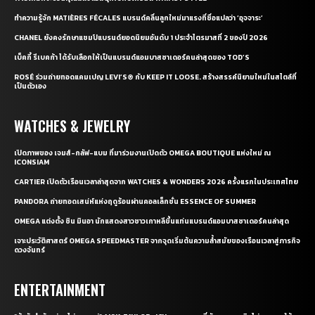
ทำความรู้จัก MATIÈRES FÉCALES แบรนด์คลื่นลูกใหม่มาแรงที่ชื่อแปลว่า ‘อุจจาระ’
CHANEL ยังคงรักษาแชมป์แบรนด์ยอดนิยมอันดับ 1 ประจำไตรมาสที่ 2 ของปี 2026
เบ็คกี้ รีเบคก้า ได้รับเลือกให้เป็นแบรนด์แอมบาสซาเดอร์คนล่าสุดของ TOD’S
ROSÉ ร่วมถ่ายทอดแคมเปญ LEVI’S® กับ KEEP IT LOOSE. สร้างสรรค์นิยามใหม่ในสไตล์ที่
เป็นตัวเอง
WATCHES & JEWELRY
เปิดภาพของ เจมส์-กลัฟ-แบม ที่มาร่วมงานเปิดตัว OMEGA BOUTIQUE แห่งใหม่ ณ
ICONSIAM
CARTIER เปิดตัวเรือนเวลาล่าสุดจาก WATCHES & WONDERS 2026 ครั้งแรกในประเทศไทย
PANDORA ถ่ายทอดเสน่ห์แห่งฤดูร้อนผ่านคอลเล็กชั่น ESSENCE OF SUMMER
OMEGA แต่งตั้ง ชิน มินอา นักแสดงสาวชาวเกาหลีขึ้นแท่นแบรนด์แอมบาสซาเดอร์คนล่าสุด
เจาะประวัติศาสตร์ OMEGA SPEEDMASTER จากจุดเริ่มต้นความล้ำสมัยของเรือนเวลาสู่ภารกิจ
ดวงจันทร์
ENTERTAINMENT