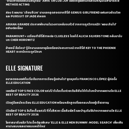
“ถ้ามัวทำตัวแย่คงไม่สนุกแน่” ANYA TAYLOR-JOY เผยเหตุผลที่นักแสดงหญิงไม่สามารถใช้
METHOD ACTING
ส่อง 5 ผลงาน ‘เถียนซีเวย’ นางเอกสุดฮอตจากซีรี่ส์ GENIUS GIRLFRIEND แฟนสาวอัจฉริยะ
และ PURSUIT OF JADE ล่าหยก
ARIANA GRANDE ประกาศพักงานในวงการหลังจบทัวร์ จากการถูกวิจารณ์ว่า ‘ผอมเกินไป’
อย่างต่อเนื่อง
PARAMOUNT+ เตรียมทำซีรี่ส์ภาคต่อ CLUELESS โดยได้ ALICIA SILVERSTONE กลับมารับ
บท CHER HOROWITZ
อ้ายหมี่ คือใคร? รู้จักนางเอกอายุน้อยร้อยประสบการณ์ จากซีรี่ส์ KEY TO THE PHOENIX
HEART ชะตารักกระดูกปักษา
ELLE SIGNATURE
อนาคตของแฟชั่นเริ่มต้นจากการเรียนรู้อย่างไร? พูดคุยกับ FRANCISCO LÓPEZ ผู้ก่อตั้ง
ELLE EDUCATION
เผยลิสต์ TOP 5 FACE COLOR แห่งปี กับไอเท็มช่วยเติมสีสันให้กับใบหน้าจากผลรางวัล ELLE
BEST OF BEAUTY 2026
เปิดคู่มือสมัครเรียน ELLE EDUCATION พร้อมหลักสูตรที่ออกแบบโดยผู้เชี่ยวชาญ
เปิดลิสต์ TOP 6 ลิปไอเท็มแห่งปี ที่ทั้งสีสวย เนื้อสัมผัสดี และบำรุงริมฝีปากจากผลรางวัล ELLE
BEST OF BEAUTY 2026
โอกาสมาถึงแล้ว! โปรเจ็กต์สุดพิเศษ ‘ELLE & ELLE MEN RUNWAY: MODEL SEARCH’ เพื่อเฟ้น
หานางแบบและนายแบบหน้าใหม่