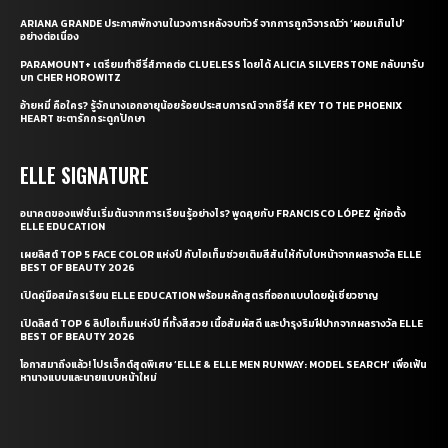
ARIANA GRANDE ประกาศพักงานในวงการหลังจบทัวร์ จากการถูกวิจารณ์ว่า ‘ผอมเกินไป’
อย่างต่อเนื่อง
PARAMOUNT+ เตรียมทำซีรี่ส์ภาคต่อ CLUELESS โดยได้ ALICIA SILVERSTONE กลับมารับ
บท CHER HOROWITZ
อ้ายหมี่ คือใคร? รู้จักนางเอกอายุน้อยร้อยประสบการณ์ จากซีรี่ส์ KEY TO THE PHOENIX
HEART ชะตารักกระดูกปักษา
ELLE SIGNATURE
อนาคตของแฟชั่นเริ่มต้นจากการเรียนรู้อย่างไร? พูดคุยกับ FRANCISCO LÓPEZ ผู้ก่อตั้ง
ELLE EDUCATION
เผยลิสต์ TOP 5 FACE COLOR แห่งปี กับไอเท็มช่วยเติมสีสันให้กับใบหน้าจากผลรางวัล ELLE
BEST OF BEAUTY 2026
เปิดคู่มือสมัครเรียน ELLE EDUCATION พร้อมหลักสูตรที่ออกแบบโดยผู้เชี่ยวชาญ
เปิดลิสต์ TOP 6 ลิปไอเท็มแห่งปี ที่ทั้งสีสวย เนื้อสัมผัสดี และบำรุงริมฝีปากจากผลรางวัล ELLE
BEST OF BEAUTY 2026
โอกาสมาถึงแล้ว! โปรเจ็กต์สุดพิเศษ ‘ELLE & ELLE MEN RUNWAY: MODEL SEARCH’ เพื่อเฟ้น
หานางแบบและนายแบบหน้าใหม่