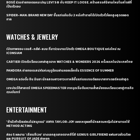
ROSÉ ร่วมถ่ายทอดแคมเปญ LEVI’S® กับ KEEP IT LOOSE. สร้างสรรค์นิยามใหม่ในสไตล์ที่
เป็นตัวเอง
SPIDER-MAN: BRAND NEW DAY ขึ้นแท่นอันดับ 2 หนังทำรายได้เปิดตัวทั่วโลกสูงสุดตลอด
กาล
WATCHES & JEWELRY
เปิดภาพของ เจมส์-กลัฟ-แบม ที่มาร่วมงานเปิดตัว OMEGA BOUTIQUE แห่งใหม่ ณ
ICONSIAM
CARTIER เปิดตัวเรือนเวลาล่าสุดจาก WATCHES & WONDERS 2026 ครั้งแรกในประเทศไทย
PANDORA ถ่ายทอดเสน่ห์แห่งฤดูร้อนผ่านคอลเล็กชั่น ESSENCE OF SUMMER
OMEGA แต่งตั้ง ชิน มินอา นักแสดงสาวชาวเกาหลีขึ้นแท่นแบรนด์แอมบาสซาเดอร์คนล่าสุด
เจาะประวัติศาสตร์ OMEGA SPEEDMASTER จากจุดเริ่มต้นความล้ำสมัยของเรือนเวลาสู่ภารกิจ
ดวงจันทร์
ENTERTAINMENT
“ถ้ามัวทำตัวแย่คงไม่สนุกแน่” ANYA TAYLOR-JOY เผยเหตุผลที่นักแสดงหญิงไม่สามารถใช้
METHOD ACTING
ส่อง 5 ผลงาน ‘เถียนซีเวย’ นางเอกสุดฮอตจากซีรี่ส์ GENIUS GIRLFRIEND แฟนสาวอัจฉริยะ
และ PURSUIT OF JADE ล่าหยก