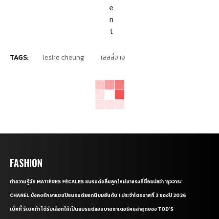
TAGS:
leslie cheung
เลสลี่จาง
FASHION
ทำความรู้จัก MATIÈRES FÉCALES แบรนด์คลื่นลูกใหม่มาแรงที่ชื่อแปลว่า ‘อุจจาระ’
CHANEL ยังคงรักษาแชมป์แบรนด์ยอดนิยมอันดับ 1 ประจำไตรมาสที่ 2 ของปี 2026
เบ็คกี้ รีเบคก้า ได้รับเลือกให้เป็นแบรนด์แอมบาสซาเดอร์คนล่าสุดของ TOD’S