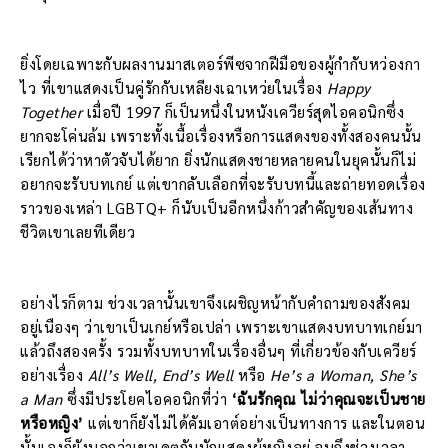
ยิ่งโดยเฉพาะกับผลงานมาสเตอร์พีซจากฝีมือของผู้กำกับหว่องกา
ไว ที่เขาแสดงเป็นคู่รักกับเหลียงเฉาเหว่ยในเรื่อง
Happy
Together
เมื่อปี 1997 ก็เป็นหนึ่งในหนังเควียร์สุดไอคอนิกซึ่ง
ยากจะโค่นล้ม เพราะทั้งเนื้อเรื่องหรือการแสดงของทั้งสองคนนั้น
เรียกได้ว่าหาตัวจับได้ยาก ยิ่งนักแสดงชายหลายคนในยุคนั้นก็ไม่
อยากจะรับบทเกย์ แต่เขากลับเลือกที่จะรับบทนี้และถ่ายทอดเรื่อง
ราวของเหล่า LGBTQ+ ก็นับเป็นอีกหนึ่งก้าวสำคัญของเส้นทาง
ชีวิตเขาเลยทีเดียว
อย่างไรก็ตาม ช่วงเวลานั้นเขาจึงเผชิญหน้ากับคำถามของสังคม
อยู่เนืองๆ ว่าเขาเป็นเกย์หรือเปล่า เพราะเขาแสดงบทบาทเกย์มา
แล้วถึงสองครั้ง รวมทั้งบทบาทในเรื่องอื่นๆ ที่เกี่ยวข้องกับเควียร์
อย่างเรื่อง
All’s Well, End’s Well
หรือ
He’s a Woman, She’s
a Man
ซึ่งมีประโยคไอคอนิกที่ว่า
‘ฉันรักคุณ ไม่ว่าคุณจะเป็นชาย
หรือหญิง’
แต่เขาก็ยังไม่ได้คัมเอาต์อย่างเป็นทางการ และในตอน
นั้นเองก็ยังบอกว่าเขาเดตกับนักแสดงผู้หญิงอยู่ จนถึงช่วงเวลา