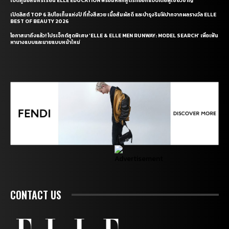
เปิดคู่มือสมัครเรียน ELLE EDUCATION พร้อมหลักสูตรที่ออกแบบโดยผู้เชี่ยวชาญ
เปิดลิสต์ TOP 6 ลิปไอเท็มแห่งปี ที่ทั้งสีสวย เนื้อสัมผัสดี และบำรุงริมฝีปากจากผลรางวัล ELLE
BEST OF BEAUTY 2026
โอกาสมาถึงแล้ว! โปรเจ็กต์สุดพิเศษ ‘ELLE & ELLE MEN RUNWAY: MODEL SEARCH’ เพื่อเฟ้น
หานางแบบและนายแบบหน้าใหม่
CONTACT US