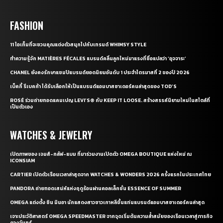
FASHION
11 ไอเท็มที่จะชวนคุณแต่งตัวสนุกไปกับเทรนด์ WHIMSY STYLE
ทำความรู้จัก MATIÈRES FÉCALES แบรนด์คลื่นลูกใหม่มาแรงที่ชื่อแปลว่า ‘อุจจาระ’
CHANEL ยังคงรักษาแชมป์แบรนด์ยอดนิยมอันดับ 1 ประจำไตรมาสที่ 2 ของปี 2026
เบ็คกี้ รีเบคก้า ได้รับเลือกให้เป็นแบรนด์แอมบาสซาเดอร์คนล่าสุดของ TOD’S
ROSÉ ร่วมถ่ายทอดแคมเปญ LEVI’S® กับ KEEP IT LOOSE. สร้างสรรค์นิยามใหม่ในสไตล์ที่
เป็นตัวเอง
WATCHES & JEWELRY
เปิดภาพของ เจมส์-กลัฟ-แบม ที่มาร่วมงานเปิดตัว OMEGA BOUTIQUE แห่งใหม่ ณ
ICONSIAM
CARTIER เปิดตัวเรือนเวลาล่าสุดจาก WATCHES & WONDERS 2026 ครั้งแรกในประเทศไทย
PANDORA ถ่ายทอดเสน่ห์แห่งฤดูร้อนผ่านคอลเล็กชั่น ESSENCE OF SUMMER
OMEGA แต่งตั้ง ชิน มินอา นักแสดงสาวชาวเกาหลีขึ้นแท่นแบรนด์แอมบาสซาเดอร์คนล่าสุด
เจาะประวัติศาสตร์ OMEGA SPEEDMASTER จากจุดเริ่มต้นความล้ำสมัยของเรือนเวลาสู่ภารกิจ
ดวงจันทร์