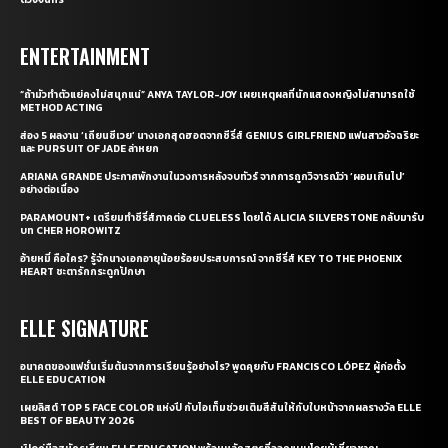
ENTERTAINMENT
“ถ้ามัวทำตัวแย่คงไม่สนุกแน่” ANYA TAYLOR-JOY เผยเหตุผลที่นักแสดงหญิงไม่สามารถใช้
METHOD ACTING
ส่อง 5 ผลงาน ‘เถียนซีเวย’ นางเอกสุดฮอตจากซีรี่ส์ GENIUS GIRLFRIEND แฟนสาวอัจฉริยะ
และ PURSUIT OF JADE ล่าหยก
ARIANA GRANDE ประกาศพักงานในวงการหลังจบทัวร์ จากการถูกวิจารณ์ว่า ‘ผอมเกินไป’
อย่างต่อเนื่อง
PARAMOUNT+ เตรียมทำซีรี่ส์ภาคต่อ CLUELESS โดยได้ ALICIA SILVERSTONE กลับมารับ
บท CHER HOROWITZ
อ้ายหมี่ คือใคร? รู้จักนางเอกอายุน้อยร้อยประสบการณ์ จากซีรี่ส์ KEY TO THE PHOENIX
HEART ชะตารักกระดูกปักษา
ELLE SIGNATURE
อนาคตของแฟชั่นเริ่มต้นจากการเรียนรู้อย่างไร? พูดคุยกับ FRANCISCO LÓPEZ ผู้ก่อตั้ง
ELLE EDUCATION
เผยลิสต์ TOP 5 FACE COLOR แห่งปี กับไอเท็มช่วยเติมสีสันให้กับใบหน้าจากผลรางวัล ELLE
BEST OF BEAUTY 2026