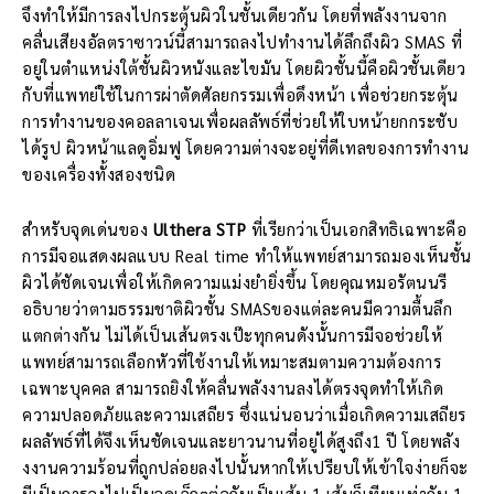
จึงทำให้มีการลงไปกระตุ้นผิวในชั้นเดียวกัน โดยที่พลังงานจาก
คลื่นเสียงอัลตราซาวน์นี้สามารถลงไปทำงานได้ลึกถึงผิว SMAS ที่
อยู่ในตำแหน่งใต้ชั้นผิวหนังและไขมัน โดยผิวชั้นนี้คือผิวชั้นเดียว
กับที่แพทย์ใช้ในการผ่าตัดศัลยกรรมเพื่อดึงหน้า เพื่อช่วยกระตุ้น
การทำงานของคอลลาเจนเพื่อผลลัพธ์ที่ช่วยให้ใบหน้ายกกระชับ
ได้รูป ผิวหน้าแลดูอิ่มฟู โดยความต่างจะอยู่ที่ดีเทลของการทำงาน
ของเครื่องทั้งสองชนิด
สำหรับจุดเด่นของ
Ulthera STP
ที่เรียกว่าเป็นเอกสิทธิเฉพาะคือ
การมีจอแสดงผลแบบ Real time ทำให้แพทย์สามารถมองเห็นชั้น
ผิวได้ชัดเจนเพื่อให้เกิดความแม่งยำยิ่งขึ้น โดยคุณหมอรัตนนรี
อธิบายว่าตามธรรมชาติผิวชั้น SMASของแต่ละคนมีความตื้นลึก
แตกต่างกัน ไม่ได้เป็นเส้นตรงเป๊ะทุกคนดังนั้นการมีจอช่วยให้
แพทย์สามารถเลือกหัวที่ใช้งานให้เหมาะสมตามความต้องการ
เฉพาะบุคคล สามารถยิงให้คลื่นพลังงานลงได้ตรงจุดทำให้เกิด
ความปลอดภัยและความเสถียร ซึ่งแน่นอนว่าเมื่อเกิดความเสถียร
ผลลัพธ์ที่ได้จึงเห็นชัดเจนและยาวนานที่อยู่ได้สูงถึง1 ปี โดยพลัง
งงานความร้อนที่ถูกปล่อยลงไปนั้นหากให้เปรียบให้เข้าใจง่ายก็จะ
มีเป็นการลงไปเป็นจุดเล็กๆต่อกันเป็นเส้น 1 เส้นก็เทียบเท่ากับ 1