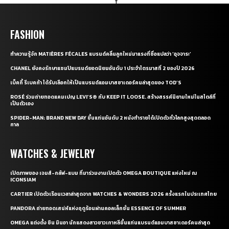
FASHION
ทำความรู้จัก MATIÈRES FÉCALES แบรนด์คลื่นลูกใหม่มาแรงที่ชื่อแปลว่า ‘อุจจาระ’
CHANEL ยังคงรักษาแชมป์แบรนด์ยอดนิยมอันดับ 1 ประจำไตรมาสที่ 2 ของปี 2026
เบ็คกี้ รีเบคก้า ได้รับเลือกให้เป็นแบรนด์แอมบาสซาเดอร์คนล่าสุดของ TOD’S
ROSÉ ร่วมถ่ายทอดแคมเปญ LEVI’S® กับ KEEP IT LOOSE. สร้างสรรค์นิยามใหม่ในสไตล์ที่
เป็นตัวเอง
SPIDER-MAN: BRAND NEW DAY ขึ้นแท่นอันดับ 2 หนังทำรายได้เปิดตัวทั่วโลกสูงสุดตลอด
กาล
WATCHES & JEWELRY
เปิดภาพของ เจมส์-กลัฟ-แบม ที่มาร่วมงานเปิดตัว OMEGA BOUTIQUE แห่งใหม่ ณ
ICONSIAM
CARTIER เปิดตัวเรือนเวลาล่าสุดจาก WATCHES & WONDERS 2026 ครั้งแรกในประเทศไทย
PANDORA ถ่ายทอดเสน่ห์แห่งฤดูร้อนผ่านคอลเล็กชั่น ESSENCE OF SUMMER
OMEGA แต่งตั้ง ชิน มินอา นักแสดงสาวชาวเกาหลีขึ้นแท่นแบรนด์แอมบาสซาเดอร์คนล่าสุด