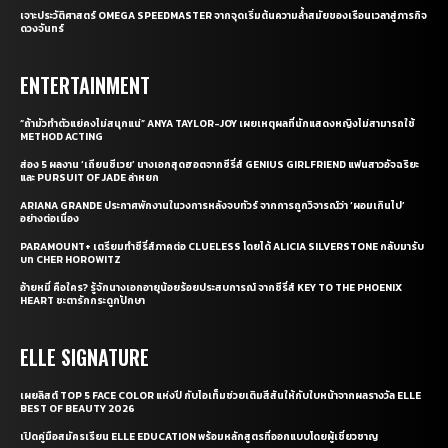
เจาะประวัติศาสตร์ OMEGA SPEEDMASTER จากจุดเริ่มต้นความล้ำสมัยของเรือนเวลาสู่ภารกิจ
ดวงจันทร์
ENTERTAINMENT
“ถ้ามัวทำตัวแย่คงไม่สนุกแน่” ANYA TAYLOR-JOY เผยเหตุผลที่นักแสดงหญิงไม่สามารถใช้
METHOD ACTING
ส่อง 5 ผลงาน ‘เถียนซีเวย’ นางเอกสุดฮอตจากซีรี่ส์ GENIUS GIRLFRIEND แฟนสาวอัจฉริยะ
และ PURSUIT OF JADE ล่าหยก
ARIANA GRANDE ประกาศพักงานในวงการหลังจบทัวร์ จากการถูกวิจารณ์ว่า ‘ผอมเกินไป’
อย่างต่อเนื่อง
PARAMOUNT+ เตรียมทำซีรี่ส์ภาคต่อ CLUELESS โดยได้ ALICIA SILVERSTONE กลับมารับ
บท CHER HOROWITZ
อ้ายหมี่ คือใคร? รู้จักนางเอกอายุน้อยร้อยประสบการณ์ จากซีรี่ส์ KEY TO THE PHOENIX
HEART ชะตารักกระดูกปักษา
ELLE SIGNATURE
เผยลิสต์ TOP 5 FACE COLOR แห่งปี กับไอเท็มช่วยเติมสีสันให้กับใบหน้าจากผลรางวัล ELLE
BEST OF BEAUTY 2026
เปิดคู่มือสมัครเรียน ELLE EDUCATION พร้อมหลักสูตรที่ออกแบบโดยผู้เชี่ยวชาญ