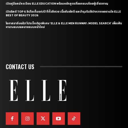
เปิดคู่มือสมัครเรียน ELLE EDUCATION พร้อมหลักสูตรที่ออกแบบโดยผู้เชี่ยวชาญ
เปิดลิสต์ TOP 6 ลิปไอเท็มแห่งปี ที่ทั้งสีสวย เนื้อสัมผัสดี และบำรุงริมฝีปากจากผลรางวัล ELLE
BEST OF BEAUTY 2026
โอกาสมาถึงแล้ว! โปรเจ็กต์สุดพิเศษ ‘ELLE & ELLE MEN RUNWAY: MODEL SEARCH’ เพื่อเฟ้น
หานางแบบและนายแบบหน้าใหม่
CONTACT US