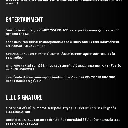
ดวงจันทร์
ENTERTAINMENT
“ถ้ามัวทำตัวแย่คงไม่สนุกแน่” ANYA TAYLOR-JOY เผยเหตุผลที่นักแสดงหญิงไม่สามารถใช้
METHOD ACTING
ส่อง 5 ผลงาน ‘เถียนซีเวย’ นางเอกสุดฮอตจากซีรี่ส์ GENIUS GIRLFRIEND แฟนสาวอัจฉริยะ
และ PURSUIT OF JADE ล่าหยก
ARIANA GRANDE ประกาศพักงานในวงการหลังจบทัวร์ จากการถูกวิจารณ์ว่า ‘ผอมเกินไป’
อย่างต่อเนื่อง
PARAMOUNT+ เตรียมทำซีรี่ส์ภาคต่อ CLUELESS โดยได้ ALICIA SILVERSTONE กลับมารับ
บท CHER HOROWITZ
อ้ายหมี่ คือใคร? รู้จักนางเอกอายุน้อยร้อยประสบการณ์ จากซีรี่ส์ KEY TO THE PHOENIX
HEART ชะตารักกระดูกปักษา
ELLE SIGNATURE
อนาคตของแฟชั่นเริ่มต้นจากการเรียนรู้อย่างไร? พูดคุยกับ FRANCISCO LÓPEZ ผู้ก่อตั้ง
ELLE EDUCATION
เผยลิสต์ TOP 5 FACE COLOR แห่งปี กับไอเท็มช่วยเติมสีสันให้กับใบหน้าจากผลรางวัล ELLE
BEST OF BEAUTY 2026