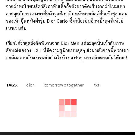
จากผ้าทอใยขนสัตว์สีเทาทับเสื้อกั๊กตัวยาวตัดเย็บจากผ้าไหมเทา
ลายจุดกับกางเกงขาสั้นผ้าวูลสีเทาจีบหน้าคาดคิลต์สั้นเข้าชุด และ
รองเท้าบู๊ตหนังดำรุ่น Dior Carlo ซึ่งก็ถือเป็นอีกหนึ่งลุคที่เท่ไม่
เบาเช่นกัน
เรียกได้ว่าลุคสั่งตัดพิเศษจาก Dior Men แต่ละลุคนั้นเข้ากับภาพ
ลักษณ์ของวง TXT ที่มีความยูนีกแบบสุดๆ ส่วนหลังจากนี้พวกเขา
จะมีผลงานกับแบรนด์อย่างไรบ้าง แฟนๆ มารอติดตามกันได้เลย!
TAGS:
dior
tomorrow x together
txt