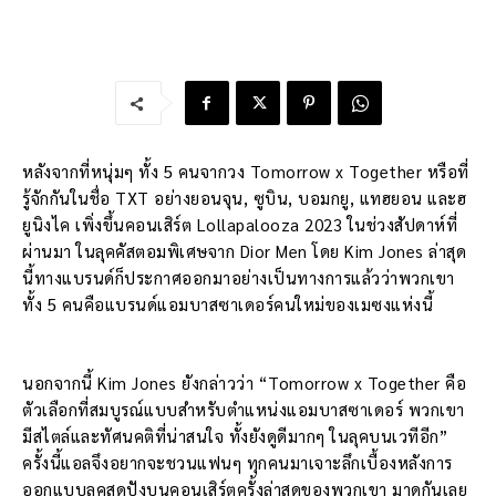
หลังจากที่หนุ่มๆ ทั้ง 5 คนจากวง Tomorrow x Together หรือที่
รู้จักกันในชื่อ TXT อย่างยอนจุน, ซูบิน, บอมกยู, แทฮยอน และฮ
ยูนิงไค เพิ่งขึ้นคอนเสิร์ต Lollapalooza 2023 ในช่วงสัปดาห์ที่
ผ่านมา ในลุคคัสตอมพิเศษจาก Dior Men โดย Kim Jones ล่าสุด
นี้ทางแบรนด์ก็ประกาศออกมาอย่างเป็นทางการแล้วว่าพวกเขา
ทั้ง 5 คนคือแบรนด์แอมบาสซาเดอร์คนใหม่ของเมซงแห่งนี้
นอกจากนี้ Kim Jones ยังกล่าวว่า “Tomorrow x Together คือ
ตัวเลือกที่สมบูรณ์แบบสำหรับตำแหน่งแอมบาสซาเดอร์ พวกเขา
มีสไตล์และทัศนคติที่น่าสนใจ ทั้งยังดูดีมากๆ ในลุคบนเวทีอีก”
ครั้งนี้แอลจึงอยากจะชวนแฟนๆ ทุกคนมาเจาะลึกเบื้องหลังการ
ออกแบบลุคสุดปังบนคอนเสิร์ตครั้งล่าสุดของพวกเขา มาดูกันเลย