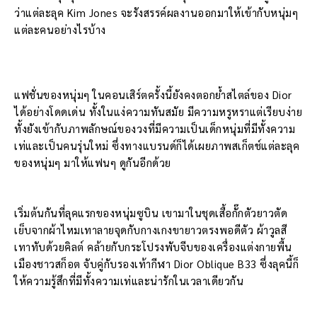
ว่าแต่ละลุค Kim Jones จะรังสรรค์ผลงานออกมาให้เข้ากับหนุ่มๆ
แต่ละคนอย่างไรบ้าง
แฟชั่นของหนุ่มๆ ในคอนเสิร์ตครั้งนี้ยังคงตอกย้ำสไตล์ของ Dior
ได้อย่างโดดเด่น ทั้งในแง่ความทันสมัย มีความหรูหราแต่เรียบง่าย
ทั้งยังเข้ากับภาพลักษณ์ของวงที่มีความเป็นเด็กหนุ่มที่มีทั้งความ
เท่และเป็นคนรุ่นใหม่ ซึ่งทางแบรนด์ก็ได้เผยภาพสเก็ตช์แต่ละลุค
ของหนุ่มๆ มาให้แฟนๆ ดูกันอีกด้วย
เริ่มต้นกันที่ลุคแรกของหนุ่มซูบิน เขามาในชุดเสื้อกั๊กตัวยาวตัด
เย็บจากผ้าไหมเทาลายจุดกับกางเกงขายาวตรงพอดีตัว ผ้าวูลสี
เทาทับด้วยคิลต์ คล้ายกับกระโปรงพับจีบของเครื่องแต่งกายพื้น
เมืองชาวสก็อต จับคู่กับรองเท้ากีฬา Dior Oblique B33 ซึ่งลุคนี้ก็
ให้ความรู้สึกที่มีทั้งความเท่และน่ารักในเวลาเดียวกัน