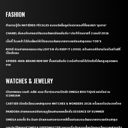
FASHION
ทำความรู้จัก MATIÈRES FÉCALES แบรนด์คลื่นลูกใหม่มาแรงที่ชื่อแปลว่า ‘อุจจาระ’
CHANEL ยังคงรักษาแชมป์แบรนด์ยอดนิยมอันดับ 1 ประจำไตรมาสที่ 2 ของปี 2026
เบ็คกี้ รีเบคก้า ได้รับเลือกให้เป็นแบรนด์แอมบาสซาเดอร์คนล่าสุดของ TOD’S
ROSÉ ร่วมถ่ายทอดแคมเปญ LEVI’S® กับ KEEP IT LOOSE. สร้างสรรค์นิยามใหม่ในสไตล์ที่
เป็นตัวเอง
SPIDER-MAN: BRAND NEW DAY ขึ้นแท่นอันดับ 2 หนังทำรายได้เปิดตัวทั่วโลกสูงสุดตลอด
กาล
WATCHES & JEWELRY
เปิดภาพของ เจมส์-กลัฟ-แบม ที่มาร่วมงานเปิดตัว OMEGA BOUTIQUE แห่งใหม่ ณ
ICONSIAM
CARTIER เปิดตัวเรือนเวลาล่าสุดจาก WATCHES & WONDERS 2026 ครั้งแรกในประเทศไทย
PANDORA ถ่ายทอดเสน่ห์แห่งฤดูร้อนผ่านคอลเล็กชั่น ESSENCE OF SUMMER
OMEGA แต่งตั้ง ชิน มินอา นักแสดงสาวชาวเกาหลีขึ้นแท่นแบรนด์แอมบาสซาเดอร์คนล่าสุด
เจาะประวัติศาสตร์ OMEGA SPEEDMASTER จากจุดเริ่มต้นความล้ำสมัยของเรือนเวลาสู่ภารกิจ