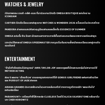
WATCHES & JEWELRY
เปิดภาพของ เจมส์-กลัฟ-แบม ที่มาร่วมงานเปิดตัว OMEGA BOUTIQUE แห่งใหม่ ณ
ICONSIAM
CARTIER เปิดตัวเรือนเวลาล่าสุดจาก WATCHES & WONDERS 2026 ครั้งแรกในประเทศไทย
PANDORA ถ่ายทอดเสน่ห์แห่งฤดูร้อนผ่านคอลเล็กชั่น ESSENCE OF SUMMER
OMEGA แต่งตั้ง ชิน มินอา นักแสดงสาวชาวเกาหลีขึ้นแท่นแบรนด์แอมบาสซาเดอร์คนล่าสุด
เจาะประวัติศาสตร์ OMEGA SPEEDMASTER จากจุดเริ่มต้นความล้ำสมัยของเรือนเวลาสู่ภารกิจ
ดวงจันทร์
ENTERTAINMENT
“ถ้ามัวทำตัวแย่คงไม่สนุกแน่” ANYA TAYLOR-JOY เผยเหตุผลที่นักแสดงหญิงไม่สามารถใช้
METHOD ACTING
ส่อง 5 ผลงาน ‘เถียนซีเวย’ นางเอกสุดฮอตจากซีรี่ส์ GENIUS GIRLFRIEND แฟนสาวอัจฉริยะ
และ PURSUIT OF JADE ล่าหยก
ARIANA GRANDE ประกาศพักงานในวงการหลังจบทัวร์ จากการถูกวิจารณ์ว่า ‘ผอมเกินไป’
อย่างต่อเนื่อง
PARAMOUNT+ เตรียมทำซีรี่ส์ภาคต่อ CLUELESS โดยได้ ALICIA SILVERSTONE กลับมารับ
บท CHER HOROWITZ