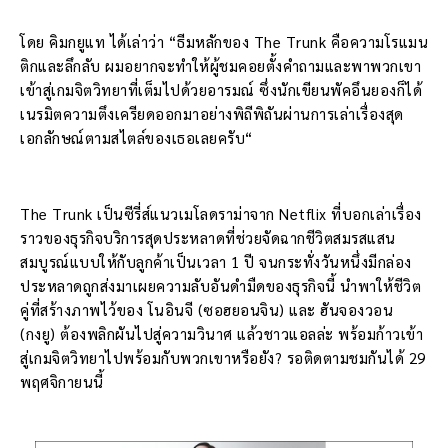
โดย คิมกยูแท ได้เล่าว่า “ธีมหลักของ The Trunk คือความโรแมน
ติกและลึกลับ ผมอยากจะทำให้ผู้ชมคอยตั้งคำถามและพาพวกเขา
เข้าสู่เกมจิตวิทยาที่เต็มไปด้วยอารมณ์ ซึ่งนักเขียนพัคอึนยองก็ได้
เนรมิตความตึงเครียดออกมาอย่างพิถีพิถันผ่านการเล่าเรื่องสุด
เอกลักษณ์ตามสไตล์ของเธอเลยครับ“
The Trunk เป็นซีรี่ส์แนวเมโลดราม่าจาก Netflix ที่บอกเล่าเรื่อง
ราวของธุรกิจบริการสุดประหลาดที่ช่วยจัดฉากชีวิตสมรสแสน
สมบูรณ์แบบให้กับลูกค้าเป็นเวลา 1 ปี จนกระทั่งวันหนึ่งมีกล่อง
ประหลาดถูกส่งมาเผยความลับอันดำมืดของธุรกิจนี้ นำพาให้ชีวิต
คู่ที่สร้างภาพไว้ของ โนอินจี (ซอฮยอนจิน) และ ฮันจองวอน
(กงยู) ต้องพลิกผันไปสู่ความวินาศ แล้วชาวแอลล่ะ พร้อมก้าวเข้า
สู่เกมจิตวิทยาไปพร้อมกับพวกเขาหรือยัง? รอติดตามชมกันได้ 29
พฤศจิกายนนี้