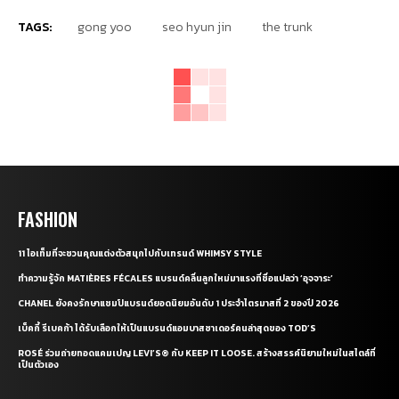
TAGS:
gong yoo
seo hyun jin
the trunk
FASHION
11 ไอเท็มที่จะชวนคุณแต่งตัวสนุกไปกับเทรนด์ WHIMSY STYLE
ทำความรู้จัก MATIÈRES FÉCALES แบรนด์คลื่นลูกใหม่มาแรงที่ชื่อแปลว่า ‘อุจจาระ’
CHANEL ยังคงรักษาแชมป์แบรนด์ยอดนิยมอันดับ 1 ประจำไตรมาสที่ 2 ของปี 2026
เบ็คกี้ รีเบคก้า ได้รับเลือกให้เป็นแบรนด์แอมบาสซาเดอร์คนล่าสุดของ TOD’S
ROSÉ ร่วมถ่ายทอดแคมเปญ LEVI’S® กับ KEEP IT LOOSE. สร้างสรรค์นิยามใหม่ในสไตล์ที่
เป็นตัวเอง