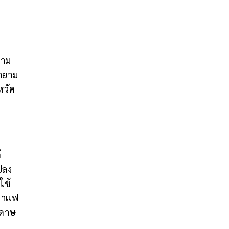
ยาม
ชายาม
หวัด
้
ปลง
ใช้
งกาแฟ
ะดาษ