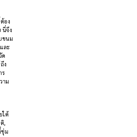
่ต้อง
นี่จึง
กับขนม
 และ
วัด
ถึง
าร
ความ
ยใต้
ติ,
ชุ่ม