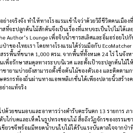
างจริงจัง ทำให้ทางโรงแรมเข้าใจว่าด้วยวิถีชีวิตคนเมืองที
ี่จะปลูกต้นไม้สักต้นจึงเป็นเรื่องที่แทบจะเป็นไปไม่ได้เลย 
 The Author’s Lounge เพื่อจิบน้ำชารสเลิศและอิ่มอร่อยไป
ให้กับป่าของไทยเรา โดยทางโรงแรมได้ร่วมมือกับ EcoMatcher
สรรพื้นที่ขนาด 1,000 ตรม. จากพื้นที่ทั้งหมด 24 ไร่ ในจังห
กันเพื่อรักษาสมดุลทางระบบนิเวศ และตั้งเป้าจะปลูกต้นไม้ให้
น้ำชายามบ่ายยังสามารถตั้งชื่อต้นไม้ของตัวเอง และติดตามก
กษตรกรท้องถิ่นผ่านทางแอพพลิเกชั่นได้เพียงปลายนิ้วสร้าง
อย่างแท้จริง
บไปด้วยขนมอบและอาหารว่างตำรับตะวันตก 13 รายการ ภา
วิชตับไก่บดและเห็ดในรูปทรงขอนไม้ สื่อถึงวัฏจักรของธรรมชา
ียวขจีพร้อมมีหยดน้ำบนใบไม้ได้รับแรงบันดาลใจจากป่าที่