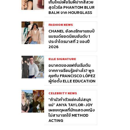
เท็มใหม่เพื่อริมฝีปากสีสวย
สุดไวรัล PHANTOM BLUR
BALM จาก HOURGLASS
FASHION NEWS
CHANEL ยังคงรักษาแชมป์
แบรนด์ยอดนิยมอันดับ 1
ประจำไตรมาสที่ 2 ของปี
2026
ELLE SIGNATURE
อนาคตของแฟชั่นเริ่มต้น
จากการเรียนรู้อย่างไร? พูด
คุยกับ FRANCISCO LÓPEZ
ผู้ก่อตั้ง ELLE EDUCATION
CELEBRITY NEWS
“ถ้ามัวทำตัวแย่คงไม่สนุก
แน่” ANYA TAYLOR-JOY
เผยเหตุผลที่นักแสดงหญิง
ไม่สามารถใช้ METHOD
ACTING