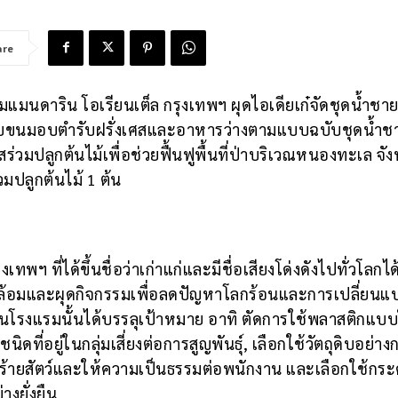
are
มแมนดาริน โอเรียนเต็ล กรุงเทพฯ ผุดไอเดียเก๋จัดชุดน้ำชา
ินกับขนมอบตำรับฝรั่งเศสและอาหารว่างตามแบบฉบับชุดน้ำ
่วมปลูกต้นไม้เพื่อช่วยฟื้นฟูพื้นที่ป่าบริเวณหนองทะเล จัง
วมปลูกต้นไม้ 1 ต้น
พฯ ที่ได้ขึ้นชื่อว่าเก่าแก่และมีชื่อเสียงโด่งดังไปทั่วโลกได
วดล้อมและผุดกิจกรรมเพื่อลดปัญหาโลกร้อนและการเปลี่ยนแ
รงแรมนั้นได้บรรลุเป้าหมาย อาทิ ตัดการใช้พลาสติกแบบ
 ชนิดที่อยู่ในกลุ่มเสี่ยงต่อการสูญพันธุ์, เลือกใช้วัตถุดิบอย่า
่ทำร้ายสัตว์และให้ความเป็นธรรมต่อพนักงาน และเลือกใช้กร
างยั่งยืน