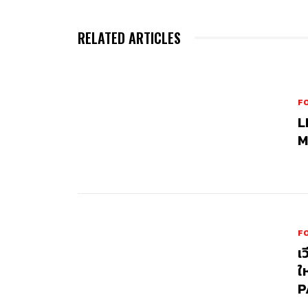
RELATED ARTICLES
FO
L
M
FO
เ
ใ
P