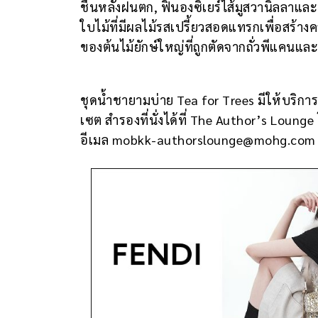
ชื้นหลังฝนตก, ฟินองซิเยร์ไส้มูสวานิลลาแ
ใบไม้ที่มีผลไม้รสเปรี้ยวสอดแทรกเพื่อสร้
ของต้นไม้ยักษ์ใหญ่ที่ถูกตัดจากถั่วพีแคนและบ
ชุดน้ำชายามบ่าย Tea for Trees มีให้บริก
เซต สำรองที่นั่งได้ที่ The Author’s Loun
อีเมล mobkk-authorslounge@mohg.com จ