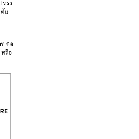
ูปทรง
ำต้น
าท ต่อ
 หรือ