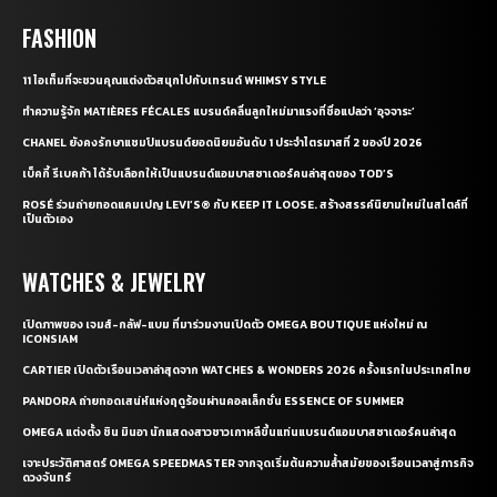
FASHION
11 ไอเท็มที่จะชวนคุณแต่งตัวสนุกไปกับเทรนด์ WHIMSY STYLE
ทำความรู้จัก MATIÈRES FÉCALES แบรนด์คลื่นลูกใหม่มาแรงที่ชื่อแปลว่า ‘อุจจาระ’
CHANEL ยังคงรักษาแชมป์แบรนด์ยอดนิยมอันดับ 1 ประจำไตรมาสที่ 2 ของปี 2026
เบ็คกี้ รีเบคก้า ได้รับเลือกให้เป็นแบรนด์แอมบาสซาเดอร์คนล่าสุดของ TOD’S
ROSÉ ร่วมถ่ายทอดแคมเปญ LEVI’S® กับ KEEP IT LOOSE. สร้างสรรค์นิยามใหม่ในสไตล์ที่
เป็นตัวเอง
WATCHES & JEWELRY
เปิดภาพของ เจมส์-กลัฟ-แบม ที่มาร่วมงานเปิดตัว OMEGA BOUTIQUE แห่งใหม่ ณ
ICONSIAM
CARTIER เปิดตัวเรือนเวลาล่าสุดจาก WATCHES & WONDERS 2026 ครั้งแรกในประเทศไทย
PANDORA ถ่ายทอดเสน่ห์แห่งฤดูร้อนผ่านคอลเล็กชั่น ESSENCE OF SUMMER
OMEGA แต่งตั้ง ชิน มินอา นักแสดงสาวชาวเกาหลีขึ้นแท่นแบรนด์แอมบาสซาเดอร์คนล่าสุด
เจาะประวัติศาสตร์ OMEGA SPEEDMASTER จากจุดเริ่มต้นความล้ำสมัยของเรือนเวลาสู่ภารกิจ
ดวงจันทร์