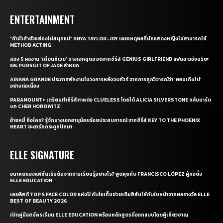
ENTERTAINMENT
“ถ้ามัวทำตัวแย่คงไม่สนุกแน่” ANYA TAYLOR-JOY เผยเหตุผลที่นักแสดงหญิงไม่สามารถใช้
METHOD ACTING
ส่อง 5 ผลงาน ‘เถียนซีเวย’ นางเอกสุดฮอตจากซีรี่ส์ GENIUS GIRLFRIEND แฟนสาวอัจฉริยะ
และ PURSUIT OF JADE ล่าหยก
ARIANA GRANDE ประกาศพักงานในวงการหลังจบทัวร์ จากการถูกวิจารณ์ว่า ‘ผอมเกินไป’
อย่างต่อเนื่อง
PARAMOUNT+ เตรียมทำซีรี่ส์ภาคต่อ CLUELESS โดยได้ ALICIA SILVERSTONE กลับมารับ
บท CHER HOROWITZ
อ้ายหมี่ คือใคร? รู้จักนางเอกอายุน้อยร้อยประสบการณ์ จากซีรี่ส์ KEY TO THE PHOENIX
HEART ชะตารักกระดูกปักษา
ELLE SIGNATURE
อนาคตของแฟชั่นเริ่มต้นจากการเรียนรู้อย่างไร? พูดคุยกับ FRANCISCO LÓPEZ ผู้ก่อตั้ง
ELLE EDUCATION
เผยลิสต์ TOP 5 FACE COLOR แห่งปี กับไอเท็มช่วยเติมสีสันให้กับใบหน้าจากผลรางวัล ELLE
BEST OF BEAUTY 2026
เปิดคู่มือสมัครเรียน ELLE EDUCATION พร้อมหลักสูตรที่ออกแบบโดยผู้เชี่ยวชาญ