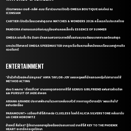
เปิดภาพของ เจมส์-กลัฟ-แบม ที่มาร่วมงานเปิดตัว OMEGA BOUTIQUE แห่งใหม่ ณ
ICONSIAM
CARTIER เปิดตัวเรือนเวลาล่าสุดจาก WATCHES & WONDERS 2026 ครั้งแรกในประเทศไทย
PANDORA ถ่ายทอดเสน่ห์แห่งฤดูร้อนผ่านคอลเล็กชั่น ESSENCE OF SUMMER
OMEGA แต่งตั้ง ชิน มินอา นักแสดงสาวชาวเกาหลีขึ้นแท่นแบรนด์แอมบาสซาเดอร์คนล่าสุด
เจาะประวัติศาสตร์ OMEGA SPEEDMASTER จากจุดเริ่มต้นความล้ำสมัยของเรือนเวลาสู่ภารกิจ
ดวงจันทร์
ENTERTAINMENT
“ถ้ามัวทำตัวแย่คงไม่สนุกแน่” ANYA TAYLOR-JOY เผยเหตุผลที่นักแสดงหญิงไม่สามารถใช้
METHOD ACTING
ส่อง 5 ผลงาน ‘เถียนซีเวย’ นางเอกสุดฮอตจากซีรี่ส์ GENIUS GIRLFRIEND แฟนสาวอัจฉริยะ
และ PURSUIT OF JADE ล่าหยก
ARIANA GRANDE ประกาศพักงานในวงการหลังจบทัวร์ จากการถูกวิจารณ์ว่า ‘ผอมเกินไป’
อย่างต่อเนื่อง
PARAMOUNT+ เตรียมทำซีรี่ส์ภาคต่อ CLUELESS โดยได้ ALICIA SILVERSTONE กลับมารับ
บท CHER HOROWITZ
อ้ายหมี่ คือใคร? รู้จักนางเอกอายุน้อยร้อยประสบการณ์ จากซีรี่ส์ KEY TO THE PHOENIX
HEART ชะตารักกระดูกปักษา