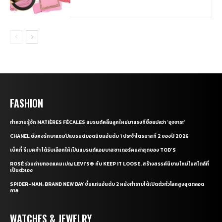
FASHION
ทำความรู้จัก MATIÈRES FÉCALES แบรนด์คลื่นลูกใหม่มาแรงที่ชื่อแปลว่า ‘อุจจาระ’
CHANEL ยังคงรักษาแชมป์แบรนด์ยอดนิยมอันดับ 1 ประจำไตรมาสที่ 2 ของปี 2026
เบ็คกี้ รีเบคก้า ได้รับเลือกให้เป็นแบรนด์แอมบาสซาเดอร์คนล่าสุดของ TOD’S
ROSÉ ร่วมถ่ายทอดแคมเปญ LEVI’S® กับ KEEP IT LOOSE. สร้างสรรค์นิยามใหม่ในสไตล์ที่
เป็นตัวเอง
SPIDER-MAN: BRAND NEW DAY ขึ้นแท่นอันดับ 2 หนังทำรายได้เปิดตัวทั่วโลกสูงสุดตลอด
กาล
WATCHES & JEWELRY