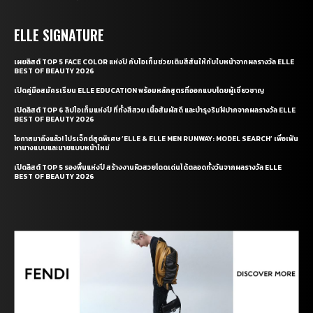
ELLE SIGNATURE
เผยลิสต์ TOP 5 FACE COLOR แห่งปี กับไอเท็มช่วยเติมสีสันให้กับใบหน้าจากผลรางวัล ELLE
BEST OF BEAUTY 2026
เปิดคู่มือสมัครเรียน ELLE EDUCATION พร้อมหลักสูตรที่ออกแบบโดยผู้เชี่ยวชาญ
เปิดลิสต์ TOP 6 ลิปไอเท็มแห่งปี ที่ทั้งสีสวย เนื้อสัมผัสดี และบำรุงริมฝีปากจากผลรางวัล ELLE
BEST OF BEAUTY 2026
โอกาสมาถึงแล้ว! โปรเจ็กต์สุดพิเศษ ‘ELLE & ELLE MEN RUNWAY: MODEL SEARCH’ เพื่อเฟ้น
หานางแบบและนายแบบหน้าใหม่
เปิดลิสต์ TOP 5 รองพื้นแห่งปี สร้างงานผิวสวยโดดเด่นได้ตลอดทั้งวันจากผลรางวัล ELLE
BEST OF BEAUTY 2026