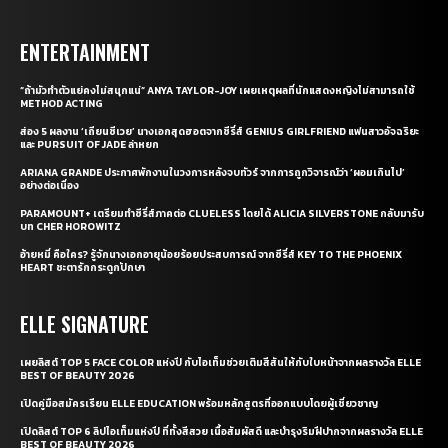
ENTERTAINMENT
“ถ้ามัวทำตัวแย่คงไม่สนุกแน่” ANYA TAYLOR-JOY เผยเหตุผลที่นักแสดงหญิงไม่สามารถใช้
METHOD ACTING
ส่อง 5 ผลงาน ‘เถียนซีเวย’ นางเอกสุดฮอตจากซีรี่ส์ GENIUS GIRLFRIEND แฟนสาวอัจฉริยะ
และ PURSUIT OF JADE ล่าหยก
ARIANA GRANDE ประกาศพักงานในวงการหลังจบทัวร์ จากการถูกวิจารณ์ว่า ‘ผอมเกินไป’
อย่างต่อเนื่อง
PARAMOUNT+ เตรียมทำซีรี่ส์ภาคต่อ CLUELESS โดยได้ ALICIA SILVERSTONE กลับมารับ
บท CHER HOROWITZ
อ้ายหมี่ คือใคร? รู้จักนางเอกอายุน้อยร้อยประสบการณ์ จากซีรี่ส์ KEY TO THE PHOENIX
HEART ชะตารักกระดูกปักษา
ELLE SIGNATURE
เผยลิสต์ TOP 5 FACE COLOR แห่งปี กับไอเท็มช่วยเติมสีสันให้กับใบหน้าจากผลรางวัล ELLE
BEST OF BEAUTY 2026
เปิดคู่มือสมัครเรียน ELLE EDUCATION พร้อมหลักสูตรที่ออกแบบโดยผู้เชี่ยวชาญ
เปิดลิสต์ TOP 6 ลิปไอเท็มแห่งปี ที่ทั้งสีสวย เนื้อสัมผัสดี และบำรุงริมฝีปากจากผลรางวัล ELLE
BEST OF BEAUTY 2026