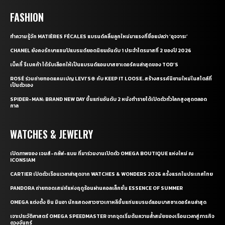
FASHION
ทำความรู้จัก MATIÈRES FÉCALES แบรนด์คลื่นลูกใหม่มาแรงที่ชื่อแปลว่า ‘อุจจาระ’
CHANEL ยังคงรักษาแชมป์แบรนด์ยอดนิยมอันดับ 1 ประจำไตรมาสที่ 2 ของปี 2026
เบ็คกี้ รีเบคก้า ได้รับเลือกให้เป็นแบรนด์แอมบาสซาเดอร์คนล่าสุดของ TOD’S
ROSÉ ร่วมถ่ายทอดแคมเปญ LEVI’S® กับ KEEP IT LOOSE. สร้างสรรค์นิยามใหม่ในสไตล์ที่
เป็นตัวเอง
SPIDER-MAN: BRAND NEW DAY ขึ้นแท่นอันดับ 2 หนังทำรายได้เปิดตัวทั่วโลกสูงสุดตลอด
กาล
WATCHES & JEWELRY
เปิดภาพของ เจมส์-กลัฟ-แบม ที่มาร่วมงานเปิดตัว OMEGA BOUTIQUE แห่งใหม่ ณ
ICONSIAM
CARTIER เปิดตัวเรือนเวลาล่าสุดจาก WATCHES & WONDERS 2026 ครั้งแรกในประเทศไทย
PANDORA ถ่ายทอดเสน่ห์แห่งฤดูร้อนผ่านคอลเล็กชั่น ESSENCE OF SUMMER
OMEGA แต่งตั้ง ชิน มินอา นักแสดงสาวชาวเกาหลีขึ้นแท่นแบรนด์แอมบาสซาเดอร์คนล่าสุด
เจาะประวัติศาสตร์ OMEGA SPEEDMASTER จากจุดเริ่มต้นความล้ำสมัยของเรือนเวลาสู่ภารกิจ
ดวงจันทร์