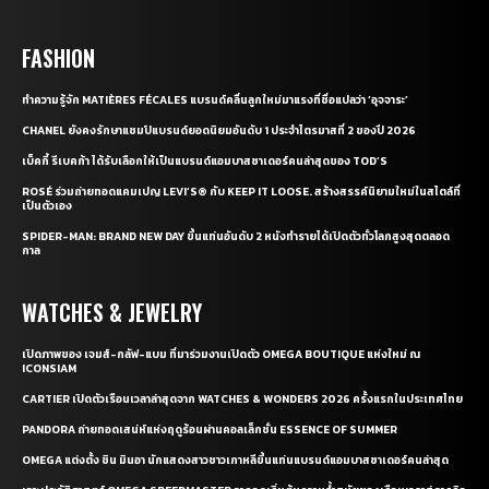
FASHION
ทำความรู้จัก MATIÈRES FÉCALES แบรนด์คลื่นลูกใหม่มาแรงที่ชื่อแปลว่า ‘อุจจาระ’
CHANEL ยังคงรักษาแชมป์แบรนด์ยอดนิยมอันดับ 1 ประจำไตรมาสที่ 2 ของปี 2026
เบ็คกี้ รีเบคก้า ได้รับเลือกให้เป็นแบรนด์แอมบาสซาเดอร์คนล่าสุดของ TOD’S
ROSÉ ร่วมถ่ายทอดแคมเปญ LEVI’S® กับ KEEP IT LOOSE. สร้างสรรค์นิยามใหม่ในสไตล์ที่
เป็นตัวเอง
SPIDER-MAN: BRAND NEW DAY ขึ้นแท่นอันดับ 2 หนังทำรายได้เปิดตัวทั่วโลกสูงสุดตลอด
กาล
WATCHES & JEWELRY
เปิดภาพของ เจมส์-กลัฟ-แบม ที่มาร่วมงานเปิดตัว OMEGA BOUTIQUE แห่งใหม่ ณ
ICONSIAM
CARTIER เปิดตัวเรือนเวลาล่าสุดจาก WATCHES & WONDERS 2026 ครั้งแรกในประเทศไทย
PANDORA ถ่ายทอดเสน่ห์แห่งฤดูร้อนผ่านคอลเล็กชั่น ESSENCE OF SUMMER
OMEGA แต่งตั้ง ชิน มินอา นักแสดงสาวชาวเกาหลีขึ้นแท่นแบรนด์แอมบาสซาเดอร์คนล่าสุด