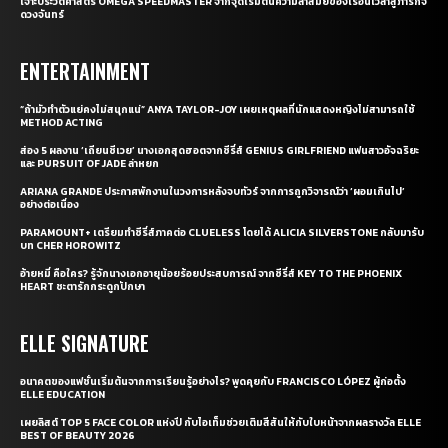
เจาะประวัติศาสตร์ OMEGA SPEEDMASTER จากจุดเริ่มต้นความล้ำสมัยของเรือนเวลาสู่ภารกิจ
ดวงจันทร์
ENTERTAINMENT
“ถ้ามัวทำตัวแย่คงไม่สนุกแน่” ANYA TAYLOR-JOY เผยเหตุผลที่นักแสดงหญิงไม่สามารถใช้
METHOD ACTING
ส่อง 5 ผลงาน ‘เถียนซีเวย’ นางเอกสุดฮอตจากซีรี่ส์ GENIUS GIRLFRIEND แฟนสาวอัจฉริยะ
และ PURSUIT OF JADE ล่าหยก
ARIANA GRANDE ประกาศพักงานในวงการหลังจบทัวร์ จากการถูกวิจารณ์ว่า ‘ผอมเกินไป’
อย่างต่อเนื่อง
PARAMOUNT+ เตรียมทำซีรี่ส์ภาคต่อ CLUELESS โดยได้ ALICIA SILVERSTONE กลับมารับ
บท CHER HOROWITZ
อ้ายหมี่ คือใคร? รู้จักนางเอกอายุน้อยร้อยประสบการณ์ จากซีรี่ส์ KEY TO THE PHOENIX
HEART ชะตารักกระดูกปักษา
ELLE SIGNATURE
อนาคตของแฟชั่นเริ่มต้นจากการเรียนรู้อย่างไร? พูดคุยกับ FRANCISCO LÓPEZ ผู้ก่อตั้ง
ELLE EDUCATION
เผยลิสต์ TOP 5 FACE COLOR แห่งปี กับไอเท็มช่วยเติมสีสันให้กับใบหน้าจากผลรางวัล ELLE
BEST OF BEAUTY 2026