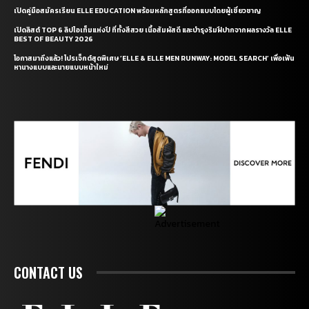
เปิดคู่มือสมัครเรียน ELLE EDUCATION พร้อมหลักสูตรที่ออกแบบโดยผู้เชี่ยวชาญ
เปิดลิสต์ TOP 6 ลิปไอเท็มแห่งปี ที่ทั้งสีสวย เนื้อสัมผัสดี และบำรุงริมฝีปากจากผลรางวัล ELLE
BEST OF BEAUTY 2026
โอกาสมาถึงแล้ว! โปรเจ็กต์สุดพิเศษ ‘ELLE & ELLE MEN RUNWAY: MODEL SEARCH’ เพื่อเฟ้น
หานางแบบและนายแบบหน้าใหม่
CONTACT US