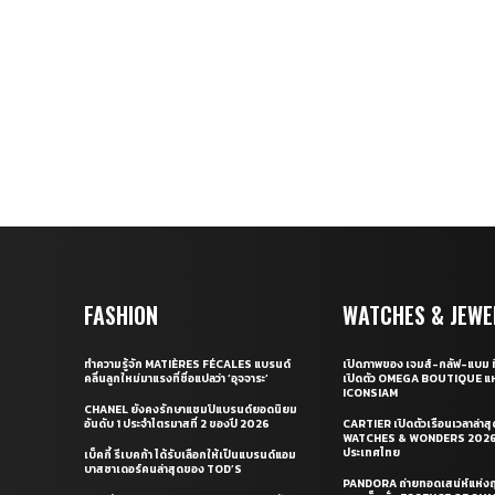
FASHION
WATCHES & JEWE
ทำความรู้จัก MATIÈRES FÉCALES แบรนด์
เปิดภาพของ เจมส์-กลัฟ-แบม ท
คลื่นลูกใหม่มาแรงที่ชื่อแปลว่า ‘อุจจาระ’
เปิดตัว OMEGA BOUTIQUE แห
ICONSIAM
CHANEL ยังคงรักษาแชมป์แบรนด์ยอดนิยม
อันดับ 1 ประจำไตรมาสที่ 2 ของปี 2026
CARTIER เปิดตัวเรือนเวลาล่าส
WATCHES & WONDERS 2026 
ประเทศไทย
เบ็คกี้ รีเบคก้า ได้รับเลือกให้เป็นแบรนด์แอม
บาสซาเดอร์คนล่าสุดของ TOD’S
PANDORA ถ่ายทอดเสน่ห์แห่งฤ