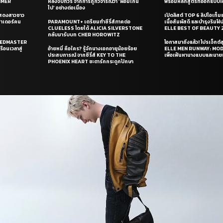
UMMER
หลังจบทัวร์ จากการถูกวิจารณ์ว่า ‘ผอมเกิน
พร้อมหลักสูตรที่ออกแบบโด
ไป’ อย่างต่อเนื่อง
แสดงสาวชาว
เปิดลิสต์ TOP 6 ลิปไอเท็มแห
ซาเดอร์คน
PARAMOUNT+ เตรียมทำซีรี่ส์ภาคต่อ
เนื้อสัมผัสดี และบำรุงริม
CLUELESS โดยได้ ALICIA SILVERSTONE
ELLE BEST OF BEAUTY 
กลับมารับบท CHER HOROWITZ
PEEDMASTER
โอกาสมาถึงแล้ว! โปรเจ็กต์
ือนเวลาสู่
อ้ายหมี่ คือใคร? รู้จักนางเอกอายุน้อยร้อย
ELLE MEN RUNWAY: MO
ประสบการณ์ จากซีรี่ส์ KEY TO THE
เพื่อเฟ้นหานางแบบและนาย
PHOENIX HEART ชะตารักกระดูกปักษา