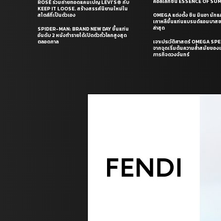
คอลเล็กชั่น ESSENCE OF S
ROSÉ ร่วมถ่ายทอดแคมเปญ LEVI’S® กับ
KEEP IT LOOSE. สร้างสรรค์นิยามใหม่ใน
สไตล์ที่เป็นตัวเอง
OMEGA แต่งตั้ง ชิน มินอา นัก
เกาหลีขึ้นแท่นแบรนด์แอมบาส
ล่าสุด
SPIDER-MAN: BRAND NEW DAY ขึ้นแท่น
อันดับ 2 หนังทำรายได้เปิดตัวทั่วโลกสูงสุด
ตลอดกาล
เจาะประวัติศาสตร์ OMEGA S
จากจุดเริ่มต้นความล้ำสมัยของเร
ภารกิจดวงจันทร์