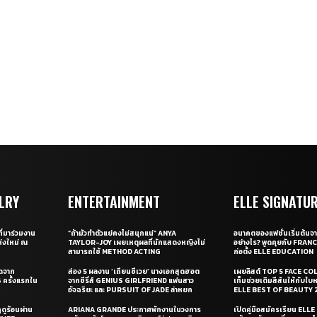
LRY
ENTERTAINMENT
ELLE SIGNATU
ี่มาร่วมงาน
“ถ้ามัวทำตัวแย่คงไม่สนุกแน่” ANYA
อนาคตของแฟชั่นเริ่มต้นจา
่งใหม่ ณ
TAYLOR-JOY เผยเหตุผลที่นักแสดงหญิงไม่
อย่างไร? พูดคุยกับ FRAN
สามารถใช้ METHOD ACTING
ก่อตั้ง ELLE EDUCATION
ุดจาก
ส่อง 5 ผลงาน ‘เถียนซีเวย’ นางเอกสุดฮอต
เผยลิสต์ TOP 5 FACE COL
ครั้งแรกใน
จากซีรี่ส์ GENIUS GIRLFRIEND แฟนสาว
เท็มช่วยเติมสีสันให้กับใบ
อัจฉริยะ และ PURSUIT OF JADE ล่าหยก
ELLE BEST OF BEAUTY 
ดูร้อนผ่าน
ARIANA GRANDE ประกาศพักงานในวงการ
เปิดคู่มือสมัครเรียน EL