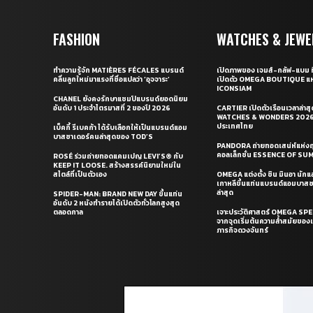
FASHION
WATCHES & JEWE
ทำความรู้จัก MATIÈRES FÉCALES แบรนด์
เปิดภาพของ เจมส์-กลัฟ-แบม ท
คลื่นลูกใหม่มาแรงที่ชื่อแปลว่า ‘อุจจาระ’
เปิดตัว OMEGA BOUTIQUE แห
ICONSIAM
CHANEL ยังคงรักษาแชมป์แบรนด์ยอดนิยม
อันดับ 1 ประจำไตรมาสที่ 2 ของปี 2026
CARTIER เปิดตัวเรือนเวลาล่าส
WATCHES & WONDERS 2026 
ประเทศไทย
เบ็คกี้ รีเบคก้า ได้รับเลือกให้เป็นแบรนด์แอม
บาสซาเดอร์คนล่าสุดของ TOD’S
PANDORA ถ่ายทอดเสน่ห์แห่งฤ
คอลเล็กชั่น ESSENCE OF S
ROSÉ ร่วมถ่ายทอดแคมเปญ LEVI’S® กับ
KEEP IT LOOSE. สร้างสรรค์นิยามใหม่ใน
สไตล์ที่เป็นตัวเอง
OMEGA แต่งตั้ง ชิน มินอา นัก
เกาหลีขึ้นแท่นแบรนด์แอมบาส
ล่าสุด
SPIDER-MAN: BRAND NEW DAY ขึ้นแท่น
อันดับ 2 หนังทำรายได้เปิดตัวทั่วโลกสูงสุด
ตลอดกาล
เจาะประวัติศาสตร์ OMEGA S
จากจุดเริ่มต้นความล้ำสมัยของเร
ภารกิจดวงจันทร์