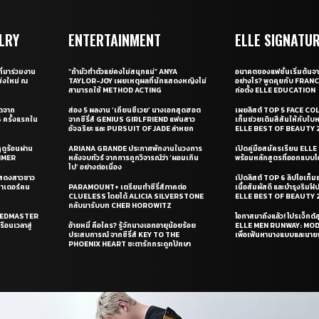
LRY
ENTERTAINMENT
ELLE SIGNATU
ี่มาร่วมงาน
“ถ้ามัวทำตัวแย่คงไม่สนุกแน่” ANYA
อนาคตของแฟชั่นเริ่มต้นจา
่งใหม่ ณ
TAYLOR-JOY เผยเหตุผลที่นักแสดงหญิงไม่
อย่างไร? พูดคุยกับ FRAN
สามารถใช้ METHOD ACTING
ก่อตั้ง ELLE EDUCATION
ุดจาก
ส่อง 5 ผลงาน ‘เถียนซีเวย’ นางเอกสุดฮอต
เผยลิสต์ TOP 5 FACE COL
ครั้งแรกใน
จากซีรี่ส์ GENIUS GIRLFRIEND แฟนสาว
เท็มช่วยเติมสีสันให้กับใบ
อัจฉริยะ และ PURSUIT OF JADE ล่าหยก
ELLE BEST OF BEAUTY 
ดูร้อนผ่าน
ARIANA GRANDE ประกาศพักงานในวงการ
เปิดคู่มือสมัครเรียน EL
UMMER
หลังจบทัวร์ จากการถูกวิจารณ์ว่า ‘ผอมเกิน
พร้อมหลักสูตรที่ออกแบบโด
ไป’ อย่างต่อเนื่อง
แสดงสาวชาว
เปิดลิสต์ TOP 6 ลิปไอเท็มแห
ซาเดอร์คน
PARAMOUNT+ เตรียมทำซีรี่ส์ภาคต่อ
เนื้อสัมผัสดี และบำรุงริม
CLUELESS โดยได้ ALICIA SILVERSTONE
ELLE BEST OF BEAUTY 
กลับมารับบท CHER HOROWITZ
PEEDMASTER
โอกาสมาถึงแล้ว! โปรเจ็กต์
ือนเวลาสู่
อ้ายหมี่ คือใคร? รู้จักนางเอกอายุน้อยร้อย
ELLE MEN RUNWAY: MO
ประสบการณ์ จากซีรี่ส์ KEY TO THE
เพื่อเฟ้นหานางแบบและนาย
PHOENIX HEART ชะตารักกระดูกปักษา