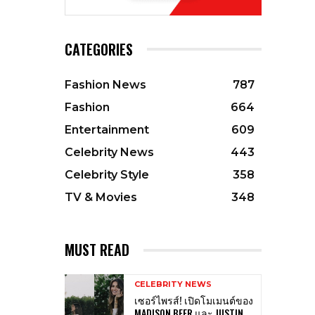
CATEGORIES
Fashion News
787
Fashion
664
Entertainment
609
Celebrity News
443
Celebrity Style
358
TV & Movies
348
MUST READ
CELEBRITY NEWS
เซอร์ไพรส์! เปิดโมเมนต์ของ
MADISON BEER และ JUSTIN