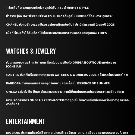
11 ไอเท็มที่จะชวนคุณแต่งตัวสนุกไปกับเทรนด์ WHIMSY STYLE
ทำความรู้จัก MATIÈRES FÉCALES แบรนด์คลื่นลูกใหม่มาแรงที่ชื่อแปลว่า ‘อุจจาระ’
CHANEL ยังคงรักษาแชมป์แบรนด์ยอดนิยมอันดับ 1 ประจำไตรมาสที่ 2 ของปี 2026
เบ็คกี้ รีเบคก้า ได้รับเลือกให้เป็นแบรนด์แอมบาสซาเดอร์คนล่าสุดของ TOD’S
WATCHES & JEWELRY
เปิดภาพของ เจมส์-กลัฟ-แบม ที่มาร่วมงานเปิดตัว OMEGA BOUTIQUE แห่งใหม่ ณ
ICONSIAM
CARTIER เปิดตัวเรือนเวลาล่าสุดจาก WATCHES & WONDERS 2026 ครั้งแรกในประเทศไทย
PANDORA ถ่ายทอดเสน่ห์แห่งฤดูร้อนผ่านคอลเล็กชั่น ESSENCE OF SUMMER
OMEGA แต่งตั้ง ชิน มินอา นักแสดงสาวชาวเกาหลีขึ้นแท่นแบรนด์แอมบาสซาเดอร์คนล่าสุด
เจาะประวัติศาสตร์ OMEGA SPEEDMASTER จากจุดเริ่มต้นความล้ำสมัยของเรือนเวลาสู่ภารกิจ
ดวงจันทร์
ENTERTAINMENT
BIGBANG ประกาศคัมแบ็กสิงหาคม ปล่อยทีเซอร์แรก ‘BIIIG’ เตรียมฉลองครบรอบ 20 ปีแห่ง