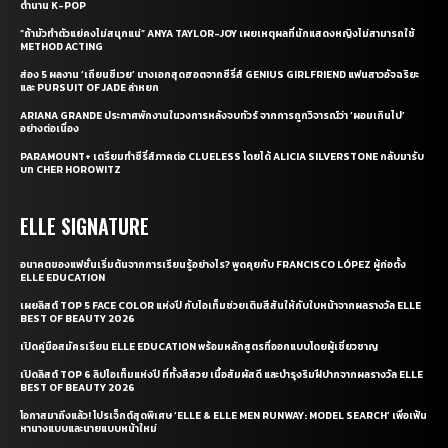
ตำนาน K-POP
“ถ้ามัวทำตัวแย่คงไม่สนุกแน่” ANYA TAYLOR-JOY เผยเหตุผลที่นักแสดงหญิงไม่สามารถใช้
METHOD ACTING
ส่อง 5 ผลงาน ‘เถียนซีเวย’ นางเอกสุดฮอตจากซีรี่ส์ GENIUS GIRLFRIEND แฟนสาวอัจฉริยะ
และ PURSUIT OF JADE ล่าหยก
ARIANA GRANDE ประกาศพักงานในวงการหลังจบทัวร์ จากการถูกวิจารณ์ว่า ‘ผอมเกินไป’
อย่างต่อเนื่อง
PARAMOUNT+ เตรียมทำซีรี่ส์ภาคต่อ CLUELESS โดยได้ ALICIA SILVERSTONE กลับมารับ
บท CHER HOROWITZ
ELLE SIGNATURE
อนาคตของแฟชั่นเริ่มต้นจากการเรียนรู้อย่างไร? พูดคุยกับ FRANCISCO LÓPEZ ผู้ก่อตั้ง
ELLE EDUCATION
เผยลิสต์ TOP 5 FACE COLOR แห่งปี กับไอเท็มช่วยเติมสีสันให้กับใบหน้าจากผลรางวัล ELLE
BEST OF BEAUTY 2026
เปิดคู่มือสมัครเรียน ELLE EDUCATION พร้อมหลักสูตรที่ออกแบบโดยผู้เชี่ยวชาญ
เปิดลิสต์ TOP 6 ลิปไอเท็มแห่งปี ที่ทั้งสีสวย เนื้อสัมผัสดี และบำรุงริมฝีปากจากผลรางวัล ELLE
BEST OF BEAUTY 2026
โอกาสมาถึงแล้ว! โปรเจ็กต์สุดพิเศษ ‘ELLE & ELLE MEN RUNWAY: MODEL SEARCH’ เพื่อเฟ้น
หานางแบบและนายแบบหน้าใหม่