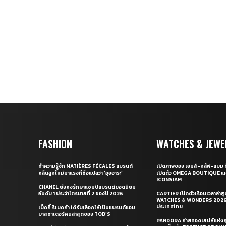
FASHION
WATCHES & JEWE
ทำความรู้จัก MATIÈRES FÉCALES แบรนด์
เปิดภาพของ เจมส์-กลัฟ-แบม ท
คลื่นลูกใหม่มาแรงที่ชื่อแปลว่า ‘อุจจาระ’
เปิดตัว OMEGA BOUTIQUE แห
ICONSIAM
CHANEL ยังคงรักษาแชมป์แบรนด์ยอดนิยม
อันดับ 1 ประจำไตรมาสที่ 2 ของปี 2026
CARTIER เปิดตัวเรือนเวลาล่าส
WATCHES & WONDERS 2026 
ประเทศไทย
เบ็คกี้ รีเบคก้า ได้รับเลือกให้เป็นแบรนด์แอม
บาสซาเดอร์คนล่าสุดของ TOD’S
PANDORA ถ่ายทอดเสน่ห์แห่งฤ