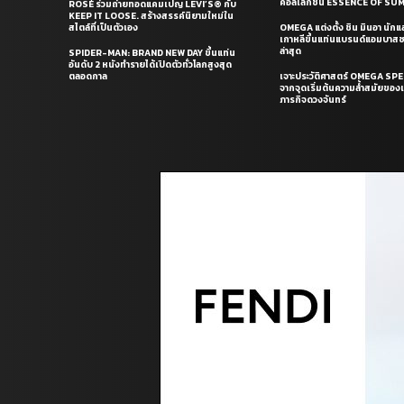
คอลเล็กชั่น ESSENCE OF S
ROSÉ ร่วมถ่ายทอดแคมเปญ LEVI’S® กับ
KEEP IT LOOSE. สร้างสรรค์นิยามใหม่ใน
สไตล์ที่เป็นตัวเอง
OMEGA แต่งตั้ง ชิน มินอา นัก
เกาหลีขึ้นแท่นแบรนด์แอมบาส
ล่าสุด
SPIDER-MAN: BRAND NEW DAY ขึ้นแท่น
อันดับ 2 หนังทำรายได้เปิดตัวทั่วโลกสูงสุด
ตลอดกาล
เจาะประวัติศาสตร์ OMEGA S
จากจุดเริ่มต้นความล้ำสมัยของเร
ภารกิจดวงจันทร์