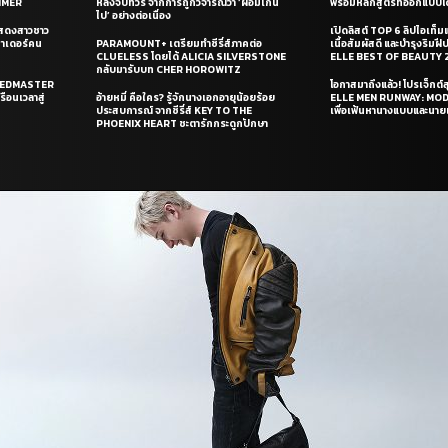
UMMER
หลังจบทัวร์ จากการถูกวิจารณ์ว่า ‘ผอมเกิน
พร้อมหลักสูตรที่ออกแบบโด
ไป’ อย่างต่อเนื่อง
แสดงสาวชาว
เปิดลิสต์ TOP 6 ลิปไอเท็มแห
ซาเดอร์คน
PARAMOUNT+ เตรียมทำซีรี่ส์ภาคต่อ
เนื้อสัมผัสดี และบำรุงริม
CLUELESS โดยได้ ALICIA SILVERSTONE
ELLE BEST OF BEAUTY 
กลับมารับบท CHER HOROWITZ
PEEDMASTER
โอกาสมาถึงแล้ว! โปรเจ็กต์
ือนเวลาสู่
อ้ายหมี่ คือใคร? รู้จักนางเอกอายุน้อยร้อย
ELLE MEN RUNWAY: MO
ประสบการณ์ จากซีรี่ส์ KEY TO THE
เพื่อเฟ้นหานางแบบและนาย
PHOENIX HEART ชะตารักกระดูกปักษา