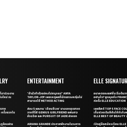
LRY
ENTERTAINMENT
ELLE SIGNATU
ี่มาร่วมงาน
“ถ้ามัวทำตัวแย่คงไม่สนุกแน่” ANYA
อนาคตของแฟชั่นเริ่มต้นจา
่งใหม่ ณ
TAYLOR-JOY เผยเหตุผลที่นักแสดงหญิงไม่
อย่างไร? พูดคุยกับ FRAN
สามารถใช้ METHOD ACTING
ก่อตั้ง ELLE EDUCATION
ุดจาก
ส่อง 5 ผลงาน ‘เถียนซีเวย’ นางเอกสุดฮอต
เผยลิสต์ TOP 5 FACE COL
ครั้งแรกใน
จากซีรี่ส์ GENIUS GIRLFRIEND แฟนสาว
เท็มช่วยเติมสีสันให้กับใบ
อัจฉริยะ และ PURSUIT OF JADE ล่าหยก
ELLE BEST OF BEAUTY 
ดูร้อนผ่าน
ARIANA GRANDE ประกาศพักงานในวงการ
เปิดคู่มือสมัครเรียน EL