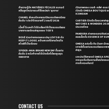
ทำความรู้จัก MATIÈRES FÉCALES แบรนด์
เปิดภาพของ เจมส์-กลัฟ-แบม ท
คลื่นลูกใหม่มาแรงที่ชื่อแปลว่า ‘อุจจาระ’
เปิดตัว OMEGA BOUTIQUE แห
ICONSIAM
CHANEL ยังคงรักษาแชมป์แบรนด์ยอดนิยม
อันดับ 1 ประจำไตรมาสที่ 2 ของปี 2026
CARTIER เปิดตัวเรือนเวลาล่าส
WATCHES & WONDERS 2026 
ประเทศไทย
เบ็คกี้ รีเบคก้า ได้รับเลือกให้เป็นแบรนด์แอม
บาสซาเดอร์คนล่าสุดของ TOD’S
PANDORA ถ่ายทอดเสน่ห์แห่งฤ
คอลเล็กชั่น ESSENCE OF S
ROSÉ ร่วมถ่ายทอดแคมเปญ LEVI’S® กับ
KEEP IT LOOSE. สร้างสรรค์นิยามใหม่ใน
สไตล์ที่เป็นตัวเอง
OMEGA แต่งตั้ง ชิน มินอา นัก
เกาหลีขึ้นแท่นแบรนด์แอมบาส
ล่าสุด
SPIDER-MAN: BRAND NEW DAY ขึ้นแท่น
อันดับ 2 หนังทำรายได้เปิดตัวทั่วโลกสูงสุด
ตลอดกาล
เจาะประวัติศาสตร์ OMEGA S
จากจุดเริ่มต้นความล้ำสมัยของเร
ภารกิจดวงจันทร์
CONTACT US