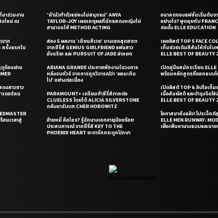
ี่มาร่วมงาน
“ถ้ามัวทำตัวแย่คงไม่สนุกแน่” ANYA
อนาคตของแฟชั่นเริ่มต้นจา
่งใหม่ ณ
TAYLOR-JOY เผยเหตุผลที่นักแสดงหญิงไม่
อย่างไร? พูดคุยกับ FRAN
สามารถใช้ METHOD ACTING
ก่อตั้ง ELLE EDUCATION
ุดจาก
ส่อง 5 ผลงาน ‘เถียนซีเวย’ นางเอกสุดฮอต
เผยลิสต์ TOP 5 FACE COL
ครั้งแรกใน
จากซีรี่ส์ GENIUS GIRLFRIEND แฟนสาว
เท็มช่วยเติมสีสันให้กับใบ
อัจฉริยะ และ PURSUIT OF JADE ล่าหยก
ELLE BEST OF BEAUTY 
ดูร้อนผ่าน
ARIANA GRANDE ประกาศพักงานในวงการ
เปิดคู่มือสมัครเรียน EL
UMMER
หลังจบทัวร์ จากการถูกวิจารณ์ว่า ‘ผอมเกิน
พร้อมหลักสูตรที่ออกแบบโด
ไป’ อย่างต่อเนื่อง
แสดงสาวชาว
เปิดลิสต์ TOP 6 ลิปไอเท็มแห
ซาเดอร์คน
PARAMOUNT+ เตรียมทำซีรี่ส์ภาคต่อ
เนื้อสัมผัสดี และบำรุงริม
CLUELESS โดยได้ ALICIA SILVERSTONE
ELLE BEST OF BEAUTY 
กลับมารับบท CHER HOROWITZ
PEEDMASTER
โอกาสมาถึงแล้ว! โปรเจ็กต์
ือนเวลาสู่
อ้ายหมี่ คือใคร? รู้จักนางเอกอายุน้อยร้อย
ELLE MEN RUNWAY: MO
ประสบการณ์ จากซีรี่ส์ KEY TO THE
เพื่อเฟ้นหานางแบบและนาย
PHOENIX HEART ชะตารักกระดูกปักษา