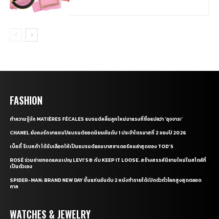
FASHION
ทำความรู้จัก MATIÈRES FÉCALES แบรนด์คลื่นลูกใหม่มาแรงที่ชื่อแปลว่า ‘อุจจาระ’
CHANEL ยังคงรักษาแชมป์แบรนด์ยอดนิยมอันดับ 1 ประจำไตรมาสที่ 2 ของปี 2026
เบ็คกี้ รีเบคก้า ได้รับเลือกให้เป็นแบรนด์แอมบาสซาเดอร์คนล่าสุดของ TOD’S
ROSÉ ร่วมถ่ายทอดแคมเปญ LEVI’S® กับ KEEP IT LOOSE. สร้างสรรค์นิยามใหม่ในสไตล์ที่
เป็นตัวเอง
SPIDER-MAN: BRAND NEW DAY ขึ้นแท่นอันดับ 2 หนังทำรายได้เปิดตัวทั่วโลกสูงสุดตลอด
กาล
WATCHES & JEWELRY