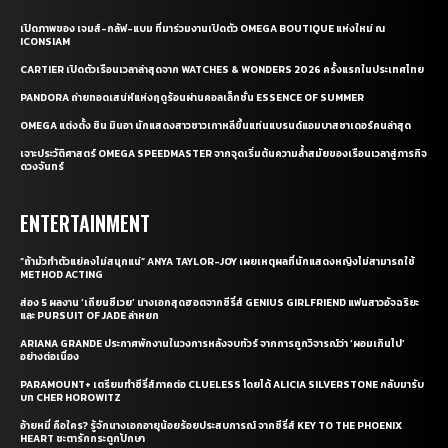
เปิดภาพของ เจมส์-กลัฟ-แบม ที่มาร่วมงานเปิดตัว OMEGA BOUTIQUE แห่งใหม่ ณ
ICONSIAM
CARTIER เปิดตัวเรือนเวลาล่าสุดจาก WATCHES & WONDERS 2026 ครั้งแรกในประเทศไทย
PANDORA ถ่ายทอดเสน่ห์แห่งฤดูร้อนผ่านคอลเล็กชั่น ESSENCE OF SUMMER
OMEGA แต่งตั้ง ชิน มินอา นักแสดงสาวชาวเกาหลีขึ้นแท่นแบรนด์แอมบาสซาเดอร์คนล่าสุด
เจาะประวัติศาสตร์ OMEGA SPEEDMASTER จากจุดเริ่มต้นความล้ำสมัยของเรือนเวลาสู่ภารกิจ
ดวงจันทร์
ENTERTAINMENT
“ถ้ามัวทำตัวแย่คงไม่สนุกแน่” ANYA TAYLOR-JOY เผยเหตุผลที่นักแสดงหญิงไม่สามารถใช้
METHOD ACTING
ส่อง 5 ผลงาน ‘เถียนซีเวย’ นางเอกสุดฮอตจากซีรี่ส์ GENIUS GIRLFRIEND แฟนสาวอัจฉริยะ
และ PURSUIT OF JADE ล่าหยก
ARIANA GRANDE ประกาศพักงานในวงการหลังจบทัวร์ จากการถูกวิจารณ์ว่า ‘ผอมเกินไป’
อย่างต่อเนื่อง
PARAMOUNT+ เตรียมทำซีรี่ส์ภาคต่อ CLUELESS โดยได้ ALICIA SILVERSTONE กลับมารับ
บท CHER HOROWITZ
อ้ายหมี่ คือใคร? รู้จักนางเอกอายุน้อยร้อยประสบการณ์ จากซีรี่ส์ KEY TO THE PHOENIX
HEART ชะตารักกระดูกปักษา