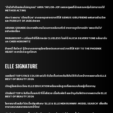
“ถ้ามัวทำตัวแย่คงไม่สนุกแน่” ANYA TAYLOR-JOY เผยเหตุผลที่นักแสดงหญิงไม่สามารถใช้
METHOD ACTING
ส่อง 5 ผลงาน ‘เถียนซีเวย’ นางเอกสุดฮอตจากซีรี่ส์ GENIUS GIRLFRIEND แฟนสาวอัจฉริยะ
และ PURSUIT OF JADE ล่าหยก
ARIANA GRANDE ประกาศพักงานในวงการหลังจบทัวร์ จากการถูกวิจารณ์ว่า ‘ผอมเกินไป’
อย่างต่อเนื่อง
PARAMOUNT+ เตรียมทำซีรี่ส์ภาคต่อ CLUELESS โดยได้ ALICIA SILVERSTONE กลับมารับ
บท CHER HOROWITZ
อ้ายหมี่ คือใคร? รู้จักนางเอกอายุน้อยร้อยประสบการณ์ จากซีรี่ส์ KEY TO THE PHOENIX
HEART ชะตารักกระดูกปักษา
ELLE SIGNATURE
เผยลิสต์ TOP 5 FACE COLOR แห่งปี กับไอเท็มช่วยเติมสีสันให้กับใบหน้าจากผลรางวัล ELLE
BEST OF BEAUTY 2026
เปิดคู่มือสมัครเรียน ELLE EDUCATION พร้อมหลักสูตรที่ออกแบบโดยผู้เชี่ยวชาญ
เปิดลิสต์ TOP 6 ลิปไอเท็มแห่งปี ที่ทั้งสีสวย เนื้อสัมผัสดี และบำรุงริมฝีปากจากผลรางวัล ELLE
BEST OF BEAUTY 2026
โอกาสมาถึงแล้ว! โปรเจ็กต์สุดพิเศษ ‘ELLE & ELLE MEN RUNWAY: MODEL SEARCH’ เพื่อเฟ้น
หานางแบบและนายแบบหน้าใหม่