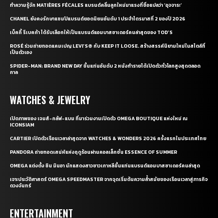
ทำความรู้จัก MATIÈRES FÉCALES แบรนด์คลื่นลูกใหม่มาแรงที่ชื่อแปลว่า ‘อุจจาระ’
CHANEL ยังคงรักษาแชมป์แบรนด์ยอดนิยมอันดับ 1 ประจำไตรมาสที่ 2 ของปี 2026
เบ็คกี้ รีเบคก้า ได้รับเลือกให้เป็นแบรนด์แอมบาสซาเดอร์คนล่าสุดของ TOD’S
ROSÉ ร่วมถ่ายทอดแคมเปญ LEVI’S® กับ KEEP IT LOOSE. สร้างสรรค์นิยามใหม่ในสไตล์ที่
เป็นตัวเอง
SPIDER-MAN: BRAND NEW DAY ขึ้นแท่นอันดับ 2 หนังทำรายได้เปิดตัวทั่วโลกสูงสุดตลอด
กาล
WATCHES & JEWELRY
เปิดภาพของ เจมส์-กลัฟ-แบม ที่มาร่วมงานเปิดตัว OMEGA BOUTIQUE แห่งใหม่ ณ
ICONSIAM
CARTIER เปิดตัวเรือนเวลาล่าสุดจาก WATCHES & WONDERS 2026 ครั้งแรกในประเทศไทย
PANDORA ถ่ายทอดเสน่ห์แห่งฤดูร้อนผ่านคอลเล็กชั่น ESSENCE OF SUMMER
OMEGA แต่งตั้ง ชิน มินอา นักแสดงสาวชาวเกาหลีขึ้นแท่นแบรนด์แอมบาสซาเดอร์คนล่าสุด
เจาะประวัติศาสตร์ OMEGA SPEEDMASTER จากจุดเริ่มต้นความล้ำสมัยของเรือนเวลาสู่ภารกิจ
ดวงจันทร์
ENTERTAINMENT