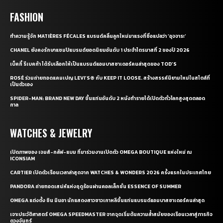
FASHION
ทำความรู้จัก MATIÈRES FÉCALES แบรนด์คลื่นลูกใหม่มาแรงที่ชื่อแปลว่า ‘อุจจาระ’
CHANEL ยังคงรักษาแชมป์แบรนด์ยอดนิยมอันดับ 1 ประจำไตรมาสที่ 2 ของปี 2026
เบ็คกี้ รีเบคก้า ได้รับเลือกให้เป็นแบรนด์แอมบาสซาเดอร์คนล่าสุดของ TOD’S
ROSÉ ร่วมถ่ายทอดแคมเปญ LEVI’S® กับ KEEP IT LOOSE. สร้างสรรค์นิยามใหม่ในสไตล์ที่
เป็นตัวเอง
SPIDER-MAN: BRAND NEW DAY ขึ้นแท่นอันดับ 2 หนังทำรายได้เปิดตัวทั่วโลกสูงสุดตลอด
กาล
WATCHES & JEWELRY
เปิดภาพของ เจมส์-กลัฟ-แบม ที่มาร่วมงานเปิดตัว OMEGA BOUTIQUE แห่งใหม่ ณ
ICONSIAM
CARTIER เปิดตัวเรือนเวลาล่าสุดจาก WATCHES & WONDERS 2026 ครั้งแรกในประเทศไทย
PANDORA ถ่ายทอดเสน่ห์แห่งฤดูร้อนผ่านคอลเล็กชั่น ESSENCE OF SUMMER
OMEGA แต่งตั้ง ชิน มินอา นักแสดงสาวชาวเกาหลีขึ้นแท่นแบรนด์แอมบาสซาเดอร์คนล่าสุด
เจาะประวัติศาสตร์ OMEGA SPEEDMASTER จากจุดเริ่มต้นความล้ำสมัยของเรือนเวลาสู่ภารกิจ
ดวงจันทร์