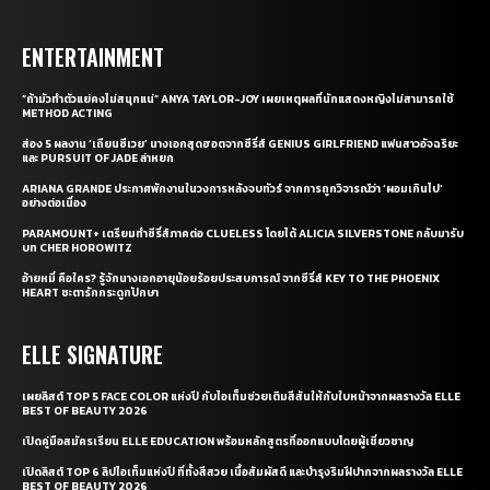
ENTERTAINMENT
“ถ้ามัวทำตัวแย่คงไม่สนุกแน่” ANYA TAYLOR-JOY เผยเหตุผลที่นักแสดงหญิงไม่สามารถใช้
METHOD ACTING
ส่อง 5 ผลงาน ‘เถียนซีเวย’ นางเอกสุดฮอตจากซีรี่ส์ GENIUS GIRLFRIEND แฟนสาวอัจฉริยะ
และ PURSUIT OF JADE ล่าหยก
ARIANA GRANDE ประกาศพักงานในวงการหลังจบทัวร์ จากการถูกวิจารณ์ว่า ‘ผอมเกินไป’
อย่างต่อเนื่อง
PARAMOUNT+ เตรียมทำซีรี่ส์ภาคต่อ CLUELESS โดยได้ ALICIA SILVERSTONE กลับมารับ
บท CHER HOROWITZ
อ้ายหมี่ คือใคร? รู้จักนางเอกอายุน้อยร้อยประสบการณ์ จากซีรี่ส์ KEY TO THE PHOENIX
HEART ชะตารักกระดูกปักษา
ELLE SIGNATURE
เผยลิสต์ TOP 5 FACE COLOR แห่งปี กับไอเท็มช่วยเติมสีสันให้กับใบหน้าจากผลรางวัล ELLE
BEST OF BEAUTY 2026
เปิดคู่มือสมัครเรียน ELLE EDUCATION พร้อมหลักสูตรที่ออกแบบโดยผู้เชี่ยวชาญ
เปิดลิสต์ TOP 6 ลิปไอเท็มแห่งปี ที่ทั้งสีสวย เนื้อสัมผัสดี และบำรุงริมฝีปากจากผลรางวัล ELLE
BEST OF BEAUTY 2026