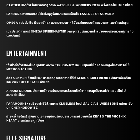
CARTIER เปิดตัวเรือนเวลาล่าสุดจาก WATCHES & WONDERS 2026 ครั้งแรกในประเทศไทย
PANDORA ถ่ายทอดเสน่ห์แห่งฤดูร้อนผ่านคอลเล็กชั่น ESSENCE OF SUMMER
OMEGA แต่งตั้ง ชิน มินอา นักแสดงสาวชาวเกาหลีขึ้นแท่นแบรนด์แอมบาสซาเดอร์คนล่าสุด
เจาะประวัติศาสตร์ OMEGA SPEEDMASTER จากจุดเริ่มต้นความล้ำสมัยของเรือนเวลาสู่ภารกิจ
ดวงจันทร์
ENTERTAINMENT
“ถ้ามัวทำตัวแย่คงไม่สนุกแน่” ANYA TAYLOR-JOY เผยเหตุผลที่นักแสดงหญิงไม่สามารถใช้
METHOD ACTING
ส่อง 5 ผลงาน ‘เถียนซีเวย’ นางเอกสุดฮอตจากซีรี่ส์ GENIUS GIRLFRIEND แฟนสาวอัจฉริยะ
และ PURSUIT OF JADE ล่าหยก
ARIANA GRANDE ประกาศพักงานในวงการหลังจบทัวร์ จากการถูกวิจารณ์ว่า ‘ผอมเกินไป’
อย่างต่อเนื่อง
PARAMOUNT+ เตรียมทำซีรี่ส์ภาคต่อ CLUELESS โดยได้ ALICIA SILVERSTONE กลับมารับ
บท CHER HOROWITZ
อ้ายหมี่ คือใคร? รู้จักนางเอกอายุน้อยร้อยประสบการณ์ จากซีรี่ส์ KEY TO THE PHOENIX
HEART ชะตารักกระดูกปักษา
ELLE SIGNATURE