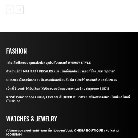
FASHION
11 ไอเท็มที่จะชวนคุณแต่งตัวสนุกไปกับเทรนด์ WHIMSY STYLE
ทำความรู้จัก MATIÈRES FÉCALES แบรนด์คลื่นลูกใหม่มาแรงที่ชื่อแปลว่า ‘อุจจาระ’
CHANEL ยังคงรักษาแชมป์แบรนด์ยอดนิยมอันดับ 1 ประจำไตรมาสที่ 2 ของปี 2026
เบ็คกี้ รีเบคก้า ได้รับเลือกให้เป็นแบรนด์แอมบาสซาเดอร์คนล่าสุดของ TOD’S
ROSÉ ร่วมถ่ายทอดแคมเปญ LEVI’S® กับ KEEP IT LOOSE. สร้างสรรค์นิยามใหม่ในสไตล์ที่
เป็นตัวเอง
WATCHES & JEWELRY
เปิดภาพของ เจมส์-กลัฟ-แบม ที่มาร่วมงานเปิดตัว OMEGA BOUTIQUE แห่งใหม่ ณ
ICONSIAM