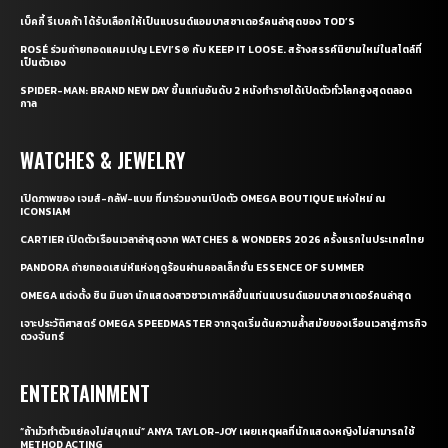
เบ็คกี้ รีเบคก้า ได้รับเลือกให้เป็นแบรนด์แอมบาสซาเดอร์คนล่าสุดของ TOD’S
ROSÉ ร่วมถ่ายทอดแคมเปญ LEVI’S® กับ KEEP IT LOOSE. สร้างสรรค์นิยามใหม่ในสไตล์ที่
เป็นตัวเอง
SPIDER-MAN: BRAND NEW DAY ขึ้นแท่นอันดับ 2 หนังทำรายได้เปิดตัวทั่วโลกสูงสุดตลอด
กาล
WATCHES & JEWELRY
เปิดภาพของ เจมส์-กลัฟ-แบม ที่มาร่วมงานเปิดตัว OMEGA BOUTIQUE แห่งใหม่ ณ
ICONSIAM
CARTIER เปิดตัวเรือนเวลาล่าสุดจาก WATCHES & WONDERS 2026 ครั้งแรกในประเทศไทย
PANDORA ถ่ายทอดเสน่ห์แห่งฤดูร้อนผ่านคอลเล็กชั่น ESSENCE OF SUMMER
OMEGA แต่งตั้ง ชิน มินอา นักแสดงสาวชาวเกาหลีขึ้นแท่นแบรนด์แอมบาสซาเดอร์คนล่าสุด
เจาะประวัติศาสตร์ OMEGA SPEEDMASTER จากจุดเริ่มต้นความล้ำสมัยของเรือนเวลาสู่ภารกิจ
ดวงจันทร์
ENTERTAINMENT
“ถ้ามัวทำตัวแย่คงไม่สนุกแน่” ANYA TAYLOR-JOY เผยเหตุผลที่นักแสดงหญิงไม่สามารถใช้
METHOD ACTING