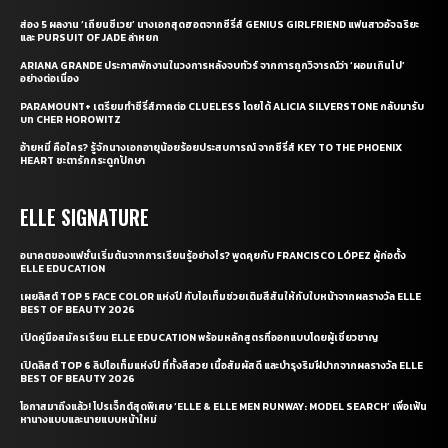
ส่อง 5 ผลงาน ‘เถียนซีเวย’ นางเอกสุดฮอตจากซีรี่ส์ GENIUS GIRLFRIEND แฟนสาวอัจฉริยะ
และ PURSUIT OF JADE ล่าหยก
ARIANA GRANDE ประกาศพักงานในวงการหลังจบทัวร์ จากการถูกวิจารณ์ว่า ‘ผอมเกินไป’
อย่างต่อเนื่อง
PARAMOUNT+ เตรียมทำซีรี่ส์ภาคต่อ CLUELESS โดยได้ ALICIA SILVERSTONE กลับมารับ
บท CHER HOROWITZ
อ้ายหมี่ คือใคร? รู้จักนางเอกอายุน้อยร้อยประสบการณ์ จากซีรี่ส์ KEY TO THE PHOENIX
HEART ชะตารักกระดูกปักษา
ELLE SIGNATURE
อนาคตของแฟชั่นเริ่มต้นจากการเรียนรู้อย่างไร? พูดคุยกับ FRANCISCO LÓPEZ ผู้ก่อตั้ง
ELLE EDUCATION
เผยลิสต์ TOP 5 FACE COLOR แห่งปี กับไอเท็มช่วยเติมสีสันให้กับใบหน้าจากผลรางวัล ELLE
BEST OF BEAUTY 2026
เปิดคู่มือสมัครเรียน ELLE EDUCATION พร้อมหลักสูตรที่ออกแบบโดยผู้เชี่ยวชาญ
เปิดลิสต์ TOP 6 ลิปไอเท็มแห่งปี ที่ทั้งสีสวย เนื้อสัมผัสดี และบำรุงริมฝีปากจากผลรางวัล ELLE
BEST OF BEAUTY 2026
โอกาสมาถึงแล้ว! โปรเจ็กต์สุดพิเศษ ‘ELLE & ELLE MEN RUNWAY: MODEL SEARCH’ เพื่อเฟ้น
หานางแบบและนายแบบหน้าใหม่