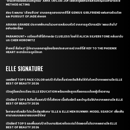
“ถ้ามัวทำตัวแย่คงไม่สนุกแน่” ANYA TAYLOR-JOY เผยเหตุผลที่นักแสดงหญิงไม่สามารถใช้
METHOD ACTING
ส่อง 5 ผลงาน ‘เถียนซีเวย’ นางเอกสุดฮอตจากซีรี่ส์ GENIUS GIRLFRIEND แฟนสาวอัจฉริยะ
และ PURSUIT OF JADE ล่าหยก
ARIANA GRANDE ประกาศพักงานในวงการหลังจบทัวร์ จากการถูกวิจารณ์ว่า ‘ผอมเกินไป’
อย่างต่อเนื่อง
PARAMOUNT+ เตรียมทำซีรี่ส์ภาคต่อ CLUELESS โดยได้ ALICIA SILVERSTONE กลับมารับ
บท CHER HOROWITZ
อ้ายหมี่ คือใคร? รู้จักนางเอกอายุน้อยร้อยประสบการณ์ จากซีรี่ส์ KEY TO THE PHOENIX
HEART ชะตารักกระดูกปักษา
ELLE SIGNATURE
เผยลิสต์ TOP 5 FACE COLOR แห่งปี กับไอเท็มช่วยเติมสีสันให้กับใบหน้าจากผลรางวัล ELLE
BEST OF BEAUTY 2026
เปิดคู่มือสมัครเรียน ELLE EDUCATION พร้อมหลักสูตรที่ออกแบบโดยผู้เชี่ยวชาญ
เปิดลิสต์ TOP 6 ลิปไอเท็มแห่งปี ที่ทั้งสีสวย เนื้อสัมผัสดี และบำรุงริมฝีปากจากผลรางวัล ELLE
BEST OF BEAUTY 2026
โอกาสมาถึงแล้ว! โปรเจ็กต์สุดพิเศษ ‘ELLE & ELLE MEN RUNWAY: MODEL SEARCH’ เพื่อเฟ้น
หานางแบบและนายแบบหน้าใหม่
เปิดลิสต์ TOP 5 รองพื้นแห่งปี สร้างงานผิวสวยโดดเด่นได้ตลอดทั้งวันจากผลรางวัล ELLE
BEST OF BEAUTY 2026