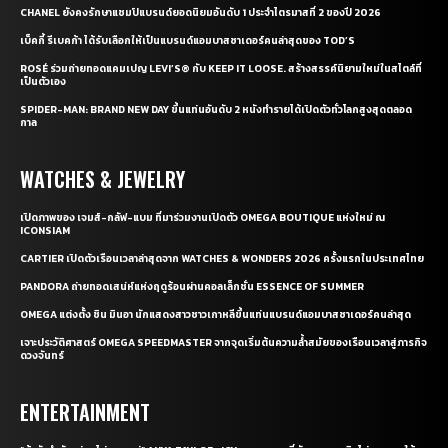
CHANEL ยังคงรักษาแชมป์แบรนด์ยอดนิยมอันดับ 1 ประจำไตรมาสที่ 2 ของปี 2026
เบ็คกี้ รีเบคก้า ได้รับเลือกให้เป็นแบรนด์แอมบาสซาเดอร์คนล่าสุดของ TOD’S
ROSÉ ร่วมถ่ายทอดแคมเปญ LEVI’S® กับ KEEP IT LOOSE. สร้างสรรค์นิยามใหม่ในสไตล์ที่
เป็นตัวเอง
SPIDER-MAN: BRAND NEW DAY ขึ้นแท่นอันดับ 2 หนังทำรายได้เปิดตัวทั่วโลกสูงสุดตลอด
กาล
WATCHES & JEWELRY
เปิดภาพของ เจมส์-กลัฟ-แบม ที่มาร่วมงานเปิดตัว OMEGA BOUTIQUE แห่งใหม่ ณ
ICONSIAM
CARTIER เปิดตัวเรือนเวลาล่าสุดจาก WATCHES & WONDERS 2026 ครั้งแรกในประเทศไทย
PANDORA ถ่ายทอดเสน่ห์แห่งฤดูร้อนผ่านคอลเล็กชั่น ESSENCE OF SUMMER
OMEGA แต่งตั้ง ชิน มินอา นักแสดงสาวชาวเกาหลีขึ้นแท่นแบรนด์แอมบาสซาเดอร์คนล่าสุด
เจาะประวัติศาสตร์ OMEGA SPEEDMASTER จากจุดเริ่มต้นความล้ำสมัยของเรือนเวลาสู่ภารกิจ
ดวงจันทร์
ENTERTAINMENT