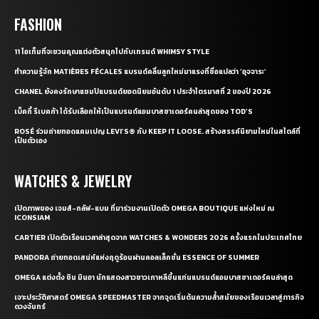
FASHION
11 ไอเท็มที่จะชวนคุณแต่งตัวสนุกไปกับเทรนด์ WHIMSY STYLE
ทำความรู้จัก MATIÈRES FÉCALES แบรนด์คลื่นลูกใหม่มาแรงที่ชื่อแปลว่า ‘อุจจาระ’
CHANEL ยังคงรักษาแชมป์แบรนด์ยอดนิยมอันดับ 1 ประจำไตรมาสที่ 2 ของปี 2026
เบ็คกี้ รีเบคก้า ได้รับเลือกให้เป็นแบรนด์แอมบาสซาเดอร์คนล่าสุดของ TOD’S
ROSÉ ร่วมถ่ายทอดแคมเปญ LEVI’S® กับ KEEP IT LOOSE. สร้างสรรค์นิยามใหม่ในสไตล์ที่
เป็นตัวเอง
WATCHES & JEWELRY
เปิดภาพของ เจมส์-กลัฟ-แบม ที่มาร่วมงานเปิดตัว OMEGA BOUTIQUE แห่งใหม่ ณ
ICONSIAM
CARTIER เปิดตัวเรือนเวลาล่าสุดจาก WATCHES & WONDERS 2026 ครั้งแรกในประเทศไทย
PANDORA ถ่ายทอดเสน่ห์แห่งฤดูร้อนผ่านคอลเล็กชั่น ESSENCE OF SUMMER
OMEGA แต่งตั้ง ชิน มินอา นักแสดงสาวชาวเกาหลีขึ้นแท่นแบรนด์แอมบาสซาเดอร์คนล่าสุด
เจาะประวัติศาสตร์ OMEGA SPEEDMASTER จากจุดเริ่มต้นความล้ำสมัยของเรือนเวลาสู่ภารกิจ
ดวงจันทร์