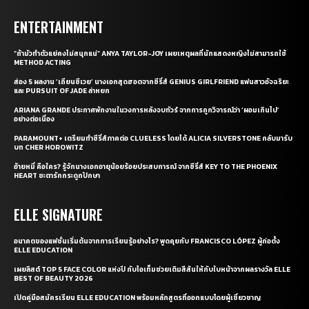
ENTERTAINMENT
“ถ้ามัวทำตัวแย่คงไม่สนุกแน่” ANYA TAYLOR-JOY เผยเหตุผลที่นักแสดงหญิงไม่สามารถใช้
METHOD ACTING
ส่อง 5 ผลงาน ‘เถียนซีเวย’ นางเอกสุดฮอตจากซีรี่ส์ GENIUS GIRLFRIEND แฟนสาวอัจฉริยะ
และ PURSUIT OF JADE ล่าหยก
ARIANA GRANDE ประกาศพักงานในวงการหลังจบทัวร์ จากการถูกวิจารณ์ว่า ‘ผอมเกินไป’
อย่างต่อเนื่อง
PARAMOUNT+ เตรียมทำซีรี่ส์ภาคต่อ CLUELESS โดยได้ ALICIA SILVERSTONE กลับมารับ
บท CHER HOROWITZ
อ้ายหมี่ คือใคร? รู้จักนางเอกอายุน้อยร้อยประสบการณ์ จากซีรี่ส์ KEY TO THE PHOENIX
HEART ชะตารักกระดูกปักษา
ELLE SIGNATURE
อนาคตของแฟชั่นเริ่มต้นจากการเรียนรู้อย่างไร? พูดคุยกับ FRANCISCO LÓPEZ ผู้ก่อตั้ง
ELLE EDUCATION
เผยลิสต์ TOP 5 FACE COLOR แห่งปี กับไอเท็มช่วยเติมสีสันให้กับใบหน้าจากผลรางวัล ELLE
BEST OF BEAUTY 2026
เปิดคู่มือสมัครเรียน ELLE EDUCATION พร้อมหลักสูตรที่ออกแบบโดยผู้เชี่ยวชาญ