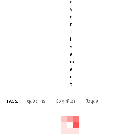
TAGS:
ตุลย์ ภากร
มิว ศุภศิษฏ์
มิวตุลย์