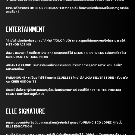
เจาะประวัติศาสตร์ OMEGA SPEEDMASTER จากจุดเริ่มต้นความล้ำสมัยของเรือนเวลาสู่ภารกิจ
ดวงจันทร์
ENTERTAINMENT
“ถ้ามัวทำตัวแย่คงไม่สนุกแน่” ANYA TAYLOR-JOY เผยเหตุผลที่นักแสดงหญิงไม่สามารถใช้
METHOD ACTING
ส่อง 5 ผลงาน ‘เถียนซีเวย’ นางเอกสุดฮอตจากซีรี่ส์ GENIUS GIRLFRIEND แฟนสาวอัจฉริยะ
และ PURSUIT OF JADE ล่าหยก
ARIANA GRANDE ประกาศพักงานในวงการหลังจบทัวร์ จากการถูกวิจารณ์ว่า ‘ผอมเกินไป’
อย่างต่อเนื่อง
PARAMOUNT+ เตรียมทำซีรี่ส์ภาคต่อ CLUELESS โดยได้ ALICIA SILVERSTONE กลับมารับ
บท CHER HOROWITZ
อ้ายหมี่ คือใคร? รู้จักนางเอกอายุน้อยร้อยประสบการณ์ จากซีรี่ส์ KEY TO THE PHOENIX
HEART ชะตารักกระดูกปักษา
ELLE SIGNATURE
อนาคตของแฟชั่นเริ่มต้นจากการเรียนรู้อย่างไร? พูดคุยกับ FRANCISCO LÓPEZ ผู้ก่อตั้ง
ELLE EDUCATION
เผยลิสต์ TOP 5 FACE COLOR แห่งปี กับไอเท็มช่วยเติมสีสันให้กับใบหน้าจากผลรางวัล ELLE