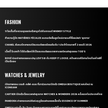
FASHION
11 ไอเท็มที่จะชวนคุณแต่งตัวสนุกไปกับเทรนด์ WHIMSY STYLE
ทำความรู้จัก MATIÈRES FÉCALES แบรนด์คลื่นลูกใหม่มาแรงที่ชื่อแปลว่า ‘อุจจาระ’
CHANEL ยังคงรักษาแชมป์แบรนด์ยอดนิยมอันดับ 1 ประจำไตรมาสที่ 2 ของปี 2026
เบ็คกี้ รีเบคก้า ได้รับเลือกให้เป็นแบรนด์แอมบาสซาเดอร์คนล่าสุดของ TOD’S
ROSÉ ร่วมถ่ายทอดแคมเปญ LEVI’S® กับ KEEP IT LOOSE. สร้างสรรค์นิยามใหม่ในสไตล์ที่
เป็นตัวเอง
WATCHES & JEWELRY
เปิดภาพของ เจมส์-กลัฟ-แบม ที่มาร่วมงานเปิดตัว OMEGA BOUTIQUE แห่งใหม่ ณ
ICONSIAM
CARTIER เปิดตัวเรือนเวลาล่าสุดจาก WATCHES & WONDERS 2026 ครั้งแรกในประเทศไทย
PANDORA ถ่ายทอดเสน่ห์แห่งฤดูร้อนผ่านคอลเล็กชั่น ESSENCE OF SUMMER
OMEGA แต่งตั้ง ชิน มินอา นักแสดงสาวชาวเกาหลีขึ้นแท่นแบรนด์แอมบาสซาเดอร์คนล่าสุด