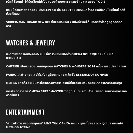
เบ็คกี้ รีเบคก้า ได้รับเลือกให้เป็นแบรนด์แอมบาสซาเดอร์คนล่าสุดของ TOD’S
ROSÉ ร่วมถ่ายทอดแคมเปญ LEVI’S® กับ KEEP IT LOOSE. สร้างสรรค์นิยามใหม่ในสไตล์ที่
เป็นตัวเอง
SPIDER-MAN: BRAND NEW DAY ขึ้นแท่นอันดับ 2 หนังทำรายได้เปิดตัวทั่วโลกสูงสุดตลอด
กาล
WATCHES & JEWELRY
เปิดภาพของ เจมส์-กลัฟ-แบม ที่มาร่วมงานเปิดตัว OMEGA BOUTIQUE แห่งใหม่ ณ
ICONSIAM
CARTIER เปิดตัวเรือนเวลาล่าสุดจาก WATCHES & WONDERS 2026 ครั้งแรกในประเทศไทย
PANDORA ถ่ายทอดเสน่ห์แห่งฤดูร้อนผ่านคอลเล็กชั่น ESSENCE OF SUMMER
OMEGA แต่งตั้ง ชิน มินอา นักแสดงสาวชาวเกาหลีขึ้นแท่นแบรนด์แอมบาสซาเดอร์คนล่าสุด
เจาะประวัติศาสตร์ OMEGA SPEEDMASTER จากจุดเริ่มต้นความล้ำสมัยของเรือนเวลาสู่ภารกิจ
ดวงจันทร์
ENTERTAINMENT
“ถ้ามัวทำตัวแย่คงไม่สนุกแน่” ANYA TAYLOR-JOY เผยเหตุผลที่นักแสดงหญิงไม่สามารถใช้
METHOD ACTING