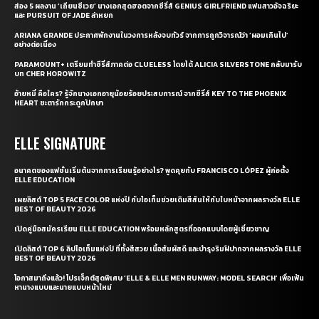
ส่อง 5 ผลงาน ‘เถียนซีเวย’ นางเอกสุดฮอตจากซีรี่ส์ GENIUS GIRLFRIEND แฟนสาวอัจฉริยะ
และ PURSUIT OF JADE ล่าหยก
ARIANA GRANDE ประกาศพักงานในวงการหลังจบทัวร์ จากการถูกวิจารณ์ว่า ‘ผอมเกินไป’
อย่างต่อเนื่อง
PARAMOUNT+ เตรียมทำซีรี่ส์ภาคต่อ CLUELESS โดยได้ ALICIA SILVERSTONE กลับมารับ
บท CHER HOROWITZ
อ้ายหมี่ คือใคร? รู้จักนางเอกอายุน้อยร้อยประสบการณ์ จากซีรี่ส์ KEY TO THE PHOENIX
HEART ชะตารักกระดูกปักษา
ELLE SIGNATURE
อนาคตของแฟชั่นเริ่มต้นจากการเรียนรู้อย่างไร? พูดคุยกับ FRANCISCO LÓPEZ ผู้ก่อตั้ง
ELLE EDUCATION
เผยลิสต์ TOP 5 FACE COLOR แห่งปี กับไอเท็มช่วยเติมสีสันให้กับใบหน้าจากผลรางวัล ELLE
BEST OF BEAUTY 2026
เปิดคู่มือสมัครเรียน ELLE EDUCATION พร้อมหลักสูตรที่ออกแบบโดยผู้เชี่ยวชาญ
เปิดลิสต์ TOP 6 ลิปไอเท็มแห่งปี ที่ทั้งสีสวย เนื้อสัมผัสดี และบำรุงริมฝีปากจากผลรางวัล ELLE
BEST OF BEAUTY 2026
โอกาสมาถึงแล้ว! โปรเจ็กต์สุดพิเศษ ‘ELLE & ELLE MEN RUNWAY: MODEL SEARCH’ เพื่อเฟ้น
หานางแบบและนายแบบหน้าใหม่