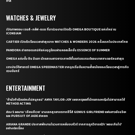
กาล
WATCHES & JEWELRY
เปิดภาพของ เจมส์-กลัฟ-แบม ที่มาร่วมงานเปิดตัว OMEGA BOUTIQUE แห่งใหม่ ณ
ICONSIAM
CARTIER เปิดตัวเรือนเวลาล่าสุดจาก WATCHES & WONDERS 2026 ครั้งแรกในประเทศไทย
PANDORA ถ่ายทอดเสน่ห์แห่งฤดูร้อนผ่านคอลเล็กชั่น ESSENCE OF SUMMER
OMEGA แต่งตั้ง ชิน มินอา นักแสดงสาวชาวเกาหลีขึ้นแท่นแบรนด์แอมบาสซาเดอร์คนล่าสุด
เจาะประวัติศาสตร์ OMEGA SPEEDMASTER จากจุดเริ่มต้นความล้ำสมัยของเรือนเวลาสู่ภารกิจ
ดวงจันทร์
ENTERTAINMENT
“ถ้ามัวทำตัวแย่คงไม่สนุกแน่” ANYA TAYLOR-JOY เผยเหตุผลที่นักแสดงหญิงไม่สามารถใช้
METHOD ACTING
ส่อง 5 ผลงาน ‘เถียนซีเวย’ นางเอกสุดฮอตจากซีรี่ส์ GENIUS GIRLFRIEND แฟนสาวอัจฉริยะ
และ PURSUIT OF JADE ล่าหยก
ARIANA GRANDE ประกาศพักงานในวงการหลังจบทัวร์ จากการถูกวิจารณ์ว่า ‘ผอมเกินไป’
อย่างต่อเนื่อง