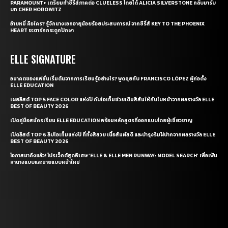
PARAMOUNT+ เตรียมทำซีรี่ส์ภาคต่อ CLUELESS โดยได้ ALICIA SILVERSTONE กลับมารับ
บท CHER HOROWITZ
อ้ายหมี่ คือใคร? รู้จักนางเอกอายุน้อยร้อยประสบการณ์ จากซีรี่ส์ KEY TO THE PHOENIX
HEART ชะตารักกระดูกปักษา
ELLE SIGNATURE
อนาคตของแฟชั่นเริ่มต้นจากการเรียนรู้อย่างไร? พูดคุยกับ FRANCISCO LÓPEZ ผู้ก่อตั้ง
ELLE EDUCATION
เผยลิสต์ TOP 5 FACE COLOR แห่งปี กับไอเท็มช่วยเติมสีสันให้กับใบหน้าจากผลรางวัล ELLE
BEST OF BEAUTY 2026
เปิดคู่มือสมัครเรียน ELLE EDUCATION พร้อมหลักสูตรที่ออกแบบโดยผู้เชี่ยวชาญ
เปิดลิสต์ TOP 6 ลิปไอเท็มแห่งปี ที่ทั้งสีสวย เนื้อสัมผัสดี และบำรุงริมฝีปากจากผลรางวัล ELLE
BEST OF BEAUTY 2026
โอกาสมาถึงแล้ว! โปรเจ็กต์สุดพิเศษ ‘ELLE & ELLE MEN RUNWAY: MODEL SEARCH’ เพื่อเฟ้น
หานางแบบและนายแบบหน้าใหม่