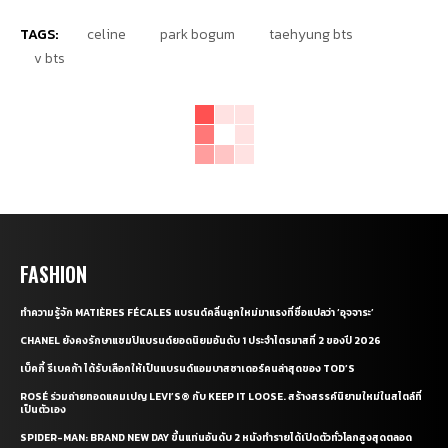
TAGS:
celine
park bogum
taehyung bts
v bts
FASHION
ทำความรู้จัก MATIÈRES FÉCALES แบรนด์คลื่นลูกใหม่มาแรงที่ชื่อแปลว่า ‘อุจจาระ’
CHANEL ยังคงรักษาแชมป์แบรนด์ยอดนิยมอันดับ 1 ประจำไตรมาสที่ 2 ของปี 2026
เบ็คกี้ รีเบคก้า ได้รับเลือกให้เป็นแบรนด์แอมบาสซาเดอร์คนล่าสุดของ TOD’S
ROSÉ ร่วมถ่ายทอดแคมเปญ LEVI’S® กับ KEEP IT LOOSE. สร้างสรรค์นิยามใหม่ในสไตล์ที่
เป็นตัวเอง
SPIDER-MAN: BRAND NEW DAY ขึ้นแท่นอันดับ 2 หนังทำรายได้เปิดตัวทั่วโลกสูงสุดตลอด