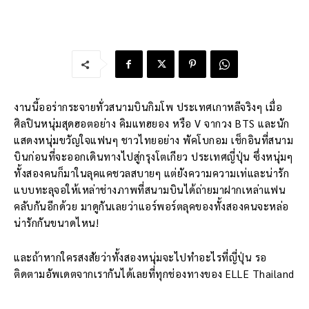
งานนี้ออร่ากระจายทั่วสนามบินกิมโพ ประเทศเกาหลีจริงๆ เมื่อ
ศิลปินหนุ่มสุดฮอตอย่าง คิมแทฮยอง หรือ V จากวง BTS และนัก
แสดงหนุ่มขวัญใจแฟนๆ ชาวไทยอย่าง พัคโบกอม เช็กอินที่สนาม
บินก่อนที่จะออกเดินทางไปสู่กรุงโตเกียว ประเทศญี่ปุ่น ซึ่งหนุ่มๆ
ทั้งสองคนก็มาในลุคแคชวลสบายๆ แต่ยังความความเท่และน่ารัก
แบบทะลุจอให้เหล่าช่างภาพที่สนามบินได้ถ่ายมาฝากเหล่าแฟน
คลับกันอีกด้วย มาดูกันเลยว่าแอร์พอร์ตลุคของทั้งสองคนจะหล่อ
น่ารักกันขนาดไหน!
และถ้าหากใครสงสัยว่าทั้งสองหนุ่มจะไปทำอะไรที่ญี่ปุ่น รอ
ติดตามอัพเดตจากเรากันได้เลยที่ทุกช่องทางของ ELLE Thailand