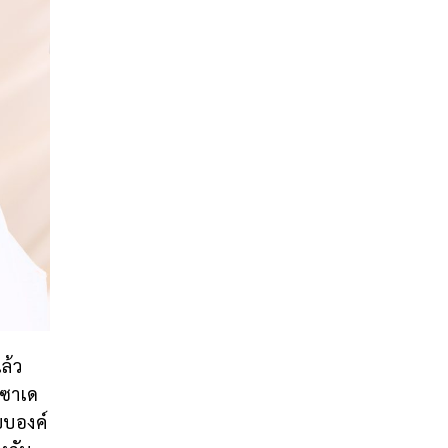
ล้ว
สซาเด
บบองค์