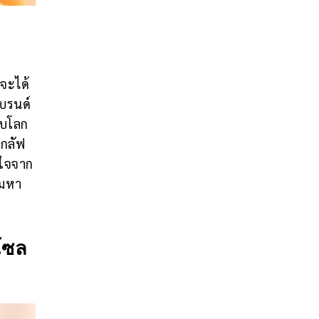
าจะได้
แบรนด์
ับโลก
 กลัฟ
บใจจาก
ามหา
โซล