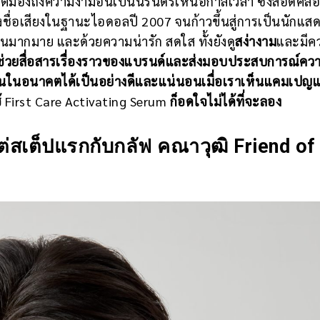
แต่มองถึงความงามอันเป็นนิรันดร์เหนือกาลเวลา ซึ่งสอดคล้อ
ชื่อเสียงในฐานะไอดอลปี 2007 จนก้าวขึ้นสู่การเป็นนักแสดง
้คนมากมาย และด้วยความน่ารัก สดใส ทั้งยังดู
สง่างาม
และมีค
จะช่วยสื่อสารเรื่องราวของแบรนด์และส่งมอบประสบการณ์คว
มกันในอนาคตได้เป็นอย่างดีและแน่นอนเมื่อเราเห็นแคมเป
้
First Care Activating Serum
ก็อดใจไม่ได้ที่จะลอง
แต่สเต็ปแรกกับกลัฟ คณาวุฒิ Friend of