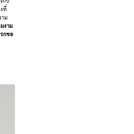
งกับ
ที่
วาม
ามงาม
ญแรกขอ