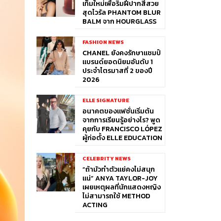
เท็มใหม่เพื่อริมฝีปากสีสวย
สุดไวรัล PHANTOM BLUR
BALM จาก HOURGLASS
FASHION NEWS
CHANEL ยังคงรักษาแชมป์
แบรนด์ยอดนิยมอันดับ 1
ประจำไตรมาสที่ 2 ของปี
2026
ELLE SIGNATURE
อนาคตของแฟชั่นเริ่มต้น
จากการเรียนรู้อย่างไร? พูด
คุยกับ FRANCISCO LÓPEZ
ผู้ก่อตั้ง ELLE EDUCATION
CELEBRITY NEWS
“ถ้ามัวทำตัวแย่คงไม่สนุก
แน่” ANYA TAYLOR-JOY
เผยเหตุผลที่นักแสดงหญิง
ไม่สามารถใช้ METHOD
ACTING