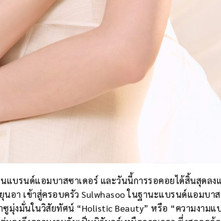
็นแบรนด์แอมบาสซาเดอร์ และวันนี้การรอคอยได้สิ้นสุดลงแ
ิม ยุนอา เข้าสู่ครอบครัว Sulwhasoo ในฐานะแบรนด์แอมบา
วาซูมุ่งมั่นในวิสัยทัศน์ “Holistic Beauty” หรือ “ความงามแ