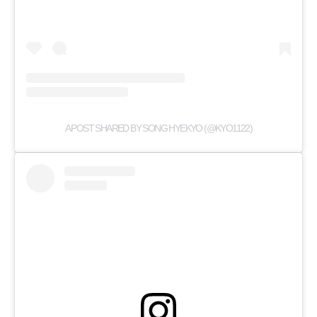
A POST SHARED BY SONG HYEKYO (@KYO1122)