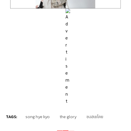
TAGS:
song hye kyo
the glory
ซงฮเยโคย