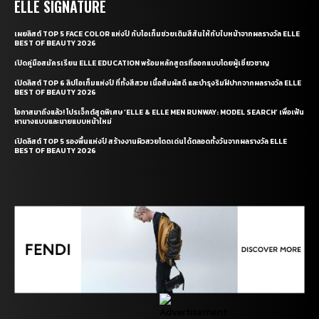
ELLE SIGNATURE
เผยลิสต์ TOP 5 FACE COLOR แห่งปี กับไอเท็มช่วยเติมสีสันให้กับใบหน้าจากผลรางวัล ELLE
BEST OF BEAUTY 2026
เปิดคู่มือสมัครเรียน ELLE EDUCATION พร้อมหลักสูตรที่ออกแบบโดยผู้เชี่ยวชาญ
เปิดลิสต์ TOP 6 ลิปไอเท็มแห่งปี ที่ทั้งสีสวย เนื้อสัมผัสดี และบำรุงริมฝีปากจากผลรางวัล ELLE
BEST OF BEAUTY 2026
โอกาสมาถึงแล้ว! โปรเจ็กต์สุดพิเศษ ‘ELLE & ELLE MEN RUNWAY: MODEL SEARCH’ เพื่อเฟ้น
หานางแบบและนายแบบหน้าใหม่
เปิดลิสต์ TOP 5 รองพื้นแห่งปี สร้างงานผิวสวยโดดเด่นได้ตลอดทั้งวันจากผลรางวัล ELLE
BEST OF BEAUTY 2026