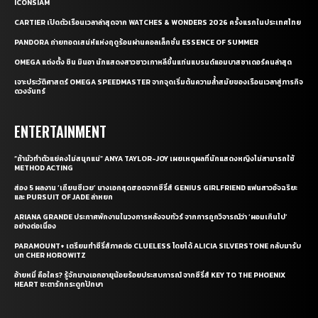
ICONSIAM
CARTIER เปิดตัวเรือนเวลาล่าสุดจาก WATCHES & WONDERS 2026 ครั้งแรกในประเทศไทย
PANDORA ถ่ายทอดเสน่ห์แห่งฤดูร้อนผ่านคอลเล็กชั่น ESSENCE OF SUMMER
OMEGA แต่งตั้ง ชิน มินอา นักแสดงสาวชาวเกาหลีขึ้นแท่นแบรนด์แอมบาสซาเดอร์คนล่าสุด
เจาะประวัติศาสตร์ OMEGA SPEEDMASTER จากจุดเริ่มต้นความล้ำสมัยของเรือนเวลาสู่ภารกิจ
ดวงจันทร์
ENTERTAINMENT
“ถ้ามัวทำตัวแย่คงไม่สนุกแน่” ANYA TAYLOR-JOY เผยเหตุผลที่นักแสดงหญิงไม่สามารถใช้
METHOD ACTING
ส่อง 5 ผลงาน ‘เถียนซีเวย’ นางเอกสุดฮอตจากซีรี่ส์ GENIUS GIRLFRIEND แฟนสาวอัจฉริยะ
และ PURSUIT OF JADE ล่าหยก
ARIANA GRANDE ประกาศพักงานในวงการหลังจบทัวร์ จากการถูกวิจารณ์ว่า ‘ผอมเกินไป’
อย่างต่อเนื่อง
PARAMOUNT+ เตรียมทำซีรี่ส์ภาคต่อ CLUELESS โดยได้ ALICIA SILVERSTONE กลับมารับ
บท CHER HOROWITZ
อ้ายหมี่ คือใคร? รู้จักนางเอกอายุน้อยร้อยประสบการณ์ จากซีรี่ส์ KEY TO THE PHOENIX
HEART ชะตารักกระดูกปักษา