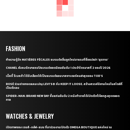
FASHION
ทำความรู้จัก MATIÈRES FÉCALES แบรนด์คลื่นลูกใหม่มาแรงที่ชื่อแปลว่า ‘อุจจาระ’
CHANEL ยังคงรักษาแชมป์แบรนด์ยอดนิยมอันดับ 1 ประจำไตรมาสที่ 2 ของปี 2026
เบ็คกี้ รีเบคก้า ได้รับเลือกให้เป็นแบรนด์แอมบาสซาเดอร์คนล่าสุดของ TOD’S
ROSÉ ร่วมถ่ายทอดแคมเปญ LEVI’S® กับ KEEP IT LOOSE. สร้างสรรค์นิยามใหม่ในสไตล์ที่
เป็นตัวเอง
SPIDER-MAN: BRAND NEW DAY ขึ้นแท่นอันดับ 2 หนังทำรายได้เปิดตัวทั่วโลกสูงสุดตลอด
กาล
WATCHES & JEWELRY
เปิดภาพของ เจมส์-กลัฟ-แบม ที่มาร่วมงานเปิดตัว OMEGA BOUTIQUE แห่งใหม่ ณ