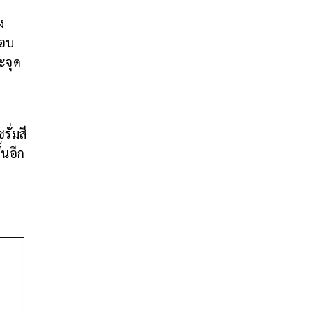
ง
กอบ
ะจุด
รั่มสี
้นอีก