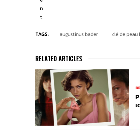
TAGS:
augustinus bader
clé de peau
RELATED ARTICLES
B
P
เ