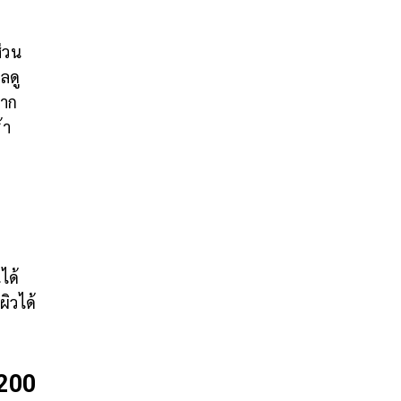
่วน
ลดู
จาก
้า
ได้
ผิวได้
,200