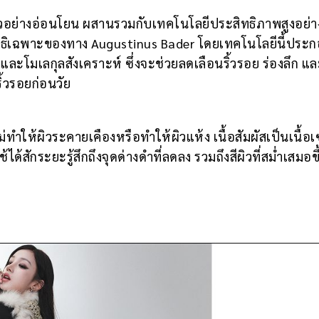
ซล์ผิวอย่างอ่อนโยน ผสานรวมกับเทคโนโลยีประสิทธิภาพสูงอย่า
ิทธิเฉพาะของทาง Augustinus Bader โดยเทคโนโลยีนี้ประ
ละโมเลกุลสังเคราะห์ ซึ่งจะช่วยลดเลือนริ้วรอย ร่องลึก แล
ิ้วรอยก่อนวัย
่ทำให้ผิวระคายเคืองหรือทำให้ผิวแห้ง เนื้อสัมผัสเป็นเนื้อเซ
ได้สักระยะรู้สึกถึงจุดด่างดำที่ลดลง รวมถึงสีผิวที่สม่ำเสมอขึ