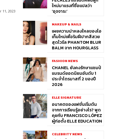
FÉCALES แบรนด์คลื่นลูก
ใหม่มาแรงที่ชื่อแปลว่า
‘อุจจาระ’
 11, 2023
MAKEUP & NAILS
เผยความน่าหลงใหลของไอ
เท็มใหม่เพื่อริมฝีปากสีสวย
สุดไวรัล PHANTOM BLUR
BALM จาก HOURGLASS
FASHION NEWS
CHANEL ยังคงรักษาแชมป์
แบรนด์ยอดนิยมอันดับ 1
ประจำไตรมาสที่ 2 ของปี
2026
ELLE SIGNATURE
อนาคตของแฟชั่นเริ่มต้น
จากการเรียนรู้อย่างไร? พูด
คุยกับ FRANCISCO LÓPEZ
ผู้ก่อตั้ง ELLE EDUCATION
CELEBRITY NEWS