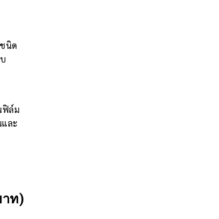
 ชนิด
อบ
นฟิล์ม
ยนและ
บาท)