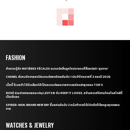
FASHION
ทำความรู้จัก MATIÈRES FÉCALES แบรนด์คลื่นลูกใหม่มาแรงที่ชื่อแปลว่า ‘อุจจาระ’
CHANEL ยังคงรักษาแชมป์แบรนด์ยอดนิยมอันดับ 1 ประจำไตรมาสที่ 2 ของปี 2026
เบ็คกี้ รีเบคก้า ได้รับเลือกให้เป็นแบรนด์แอมบาสซาเดอร์คนล่าสุดของ TOD’S
ROSÉ ร่วมถ่ายทอดแคมเปญ LEVI’S® กับ KEEP IT LOOSE. สร้างสรรค์นิยามใหม่ในสไตล์ที่
เป็นตัวเอง
SPIDER-MAN: BRAND NEW DAY ขึ้นแท่นอันดับ 2 หนังทำรายได้เปิดตัวทั่วโลกสูงสุดตลอด
กาล
WATCHES & JEWELRY