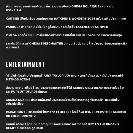
เปิดภาพของ เจมส์-กลัฟ-แบม ที่มาร่วมงานเปิดตัว OMEGA BOUTIQUE แห่งใหม่ ณ
ICONSIAM
CARTIER เปิดตัวเรือนเวลาล่าสุดจาก WATCHES & WONDERS 2026 ครั้งแรกในประเทศไทย
PANDORA ถ่ายทอดเสน่ห์แห่งฤดูร้อนผ่านคอลเล็กชั่น ESSENCE OF SUMMER
OMEGA แต่งตั้ง ชิน มินอา นักแสดงสาวชาวเกาหลีขึ้นแท่นแบรนด์แอมบาสซาเดอร์คนล่าสุด
เจาะประวัติศาสตร์ OMEGA SPEEDMASTER จากจุดเริ่มต้นความล้ำสมัยของเรือนเวลาสู่ภารกิจ
ดวงจันทร์
ENTERTAINMENT
“ถ้ามัวทำตัวแย่คงไม่สนุกแน่” ANYA TAYLOR-JOY เผยเหตุผลที่นักแสดงหญิงไม่สามารถใช้
METHOD ACTING
ส่อง 5 ผลงาน ‘เถียนซีเวย’ นางเอกสุดฮอตจากซีรี่ส์ GENIUS GIRLFRIEND แฟนสาวอัจฉริยะ
และ PURSUIT OF JADE ล่าหยก
ARIANA GRANDE ประกาศพักงานในวงการหลังจบทัวร์ จากการถูกวิจารณ์ว่า ‘ผอมเกินไป’
อย่างต่อเนื่อง
PARAMOUNT+ เตรียมทำซีรี่ส์ภาคต่อ CLUELESS โดยได้ ALICIA SILVERSTONE กลับมารับ
บท CHER HOROWITZ
อ้ายหมี่ คือใคร? รู้จักนางเอกอายุน้อยร้อยประสบการณ์ จากซีรี่ส์ KEY TO THE PHOENIX
HEART ชะตารักกระดูกปักษา