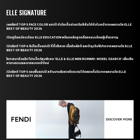
ELLE SIGNATURE
เผยลิสต์ TOP 5 FACE COLOR แห่งปี กับไอเท็มช่วยเติมสีสันให้กับใบหน้าจากผลรางวัล ELLE
BEST OF BEAUTY 2026
เปิดคู่มือสมัครเรียน ELLE EDUCATION พร้อมหลักสูตรที่ออกแบบโดยผู้เชี่ยวชาญ
เปิดลิสต์ TOP 6 ลิปไอเท็มแห่งปี ที่ทั้งสีสวย เนื้อสัมผัสดี และบำรุงริมฝีปากจากผลรางวัล ELLE
BEST OF BEAUTY 2026
โอกาสมาถึงแล้ว! โปรเจ็กต์สุดพิเศษ ‘ELLE & ELLE MEN RUNWAY: MODEL SEARCH’ เพื่อเฟ้น
หานางแบบและนายแบบหน้าใหม่
เปิดลิสต์ TOP 5 รองพื้นแห่งปี สร้างงานผิวสวยโดดเด่นได้ตลอดทั้งวันจากผลรางวัล ELLE
BEST OF BEAUTY 2026