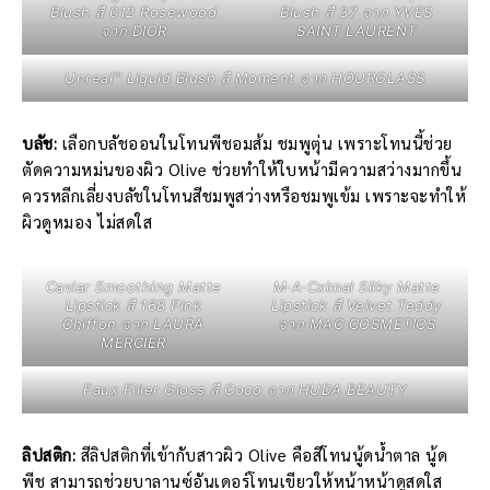
Blush สี 012 Rosewood
Blush สี 37 จาก YVES
จาก DIOR
SAINT LAURENT
Unreal™ Liquid Blush สี Moment จาก HOURGLASS
บลัช:
เลือกบลัชออนในโทนพีชอมส้ม ชมพูตุ่น เพราะโทนนี้ช่วย
ตัดความหม่นของผิว Olive ช่วยทำให้ใบหน้ามีความสว่างมากขึ้น
ควรหลีกเลี่ยงบลัชในโทนสีชมพูสว่างหรือชมพูเข้ม เพราะจะทำให้
ผิวดูหมอง ไม่สดใส
Caviar Smoothing Matte
M·A·Cximal Silky Matte
Lipstick สี 168 Pink
Lipstick สี Velvet Teddy
Chiffon จาก LAURA
จาก MAC COSMETICS
MERCIER
Faux Filler Gloss สี Coco จาก HUDA BEAUTY
ลิปสติก:
สีลิปสติกที่เข้ากับสาวผิว Olive คือสีโทนนู้ดน้ำตาล นู้ด
พีช สามารถช่วยบาลานซ์อันเดอร์โทนเขียวให้หน้าหน้าดูสดใส