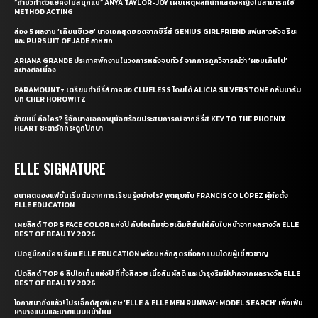
“ถ้ามัวทำตัวแย่คงไม่สนุกแน่” ANYA TAYLOR-JOY เผยเหตุผลที่นักแสดงหญิงไม่สามารถใช้
METHOD ACTING
ส่อง 5 ผลงาน ‘เถียนซีเวย’ นางเอกสุดฮอตจากซีรี่ส์ GENIUS GIRLFRIEND แฟนสาวอัจฉริยะ
และ PURSUIT OF JADE ล่าหยก
ARIANA GRANDE ประกาศพักงานในวงการหลังจบทัวร์ จากการถูกวิจารณ์ว่า ‘ผอมเกินไป’
อย่างต่อเนื่อง
PARAMOUNT+ เตรียมทำซีรี่ส์ภาคต่อ CLUELESS โดยได้ ALICIA SILVERSTONE กลับมารับ
บท CHER HOROWITZ
อ้ายหมี่ คือใคร? รู้จักนางเอกอายุน้อยร้อยประสบการณ์ จากซีรี่ส์ KEY TO THE PHOENIX
HEART ชะตารักกระดูกปักษา
ELLE SIGNATURE
อนาคตของแฟชั่นเริ่มต้นจากการเรียนรู้อย่างไร? พูดคุยกับ FRANCISCO LÓPEZ ผู้ก่อตั้ง
ELLE EDUCATION
เผยลิสต์ TOP 5 FACE COLOR แห่งปี กับไอเท็มช่วยเติมสีสันให้กับใบหน้าจากผลรางวัล ELLE
BEST OF BEAUTY 2026
เปิดคู่มือสมัครเรียน ELLE EDUCATION พร้อมหลักสูตรที่ออกแบบโดยผู้เชี่ยวชาญ
เปิดลิสต์ TOP 6 ลิปไอเท็มแห่งปี ที่ทั้งสีสวย เนื้อสัมผัสดี และบำรุงริมฝีปากจากผลรางวัล ELLE
BEST OF BEAUTY 2026
โอกาสมาถึงแล้ว! โปรเจ็กต์สุดพิเศษ ‘ELLE & ELLE MEN RUNWAY: MODEL SEARCH’ เพื่อเฟ้น
หานางแบบและนายแบบหน้าใหม่