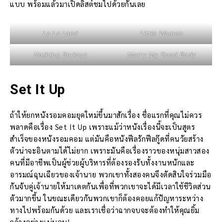
แบบ พร้อมแล้วมาเปิดลิสต์ชมไปด้วยกันเลย
La La Land
Little Women
Nothing Serious
Marry My Dead Body
Set It Up
ถ้าให้ยกหนังรอมคอมยุคใหม่ขึ้นมาสักเรื่อง ชื่อแรกที่คุณไม่ควร
พลาดคือเรื่อง Set It Up เพราะแม้ว่าหนังเรื่องนี้จะเป็นสูตร
สำเร็จของหนังรอมคอม แต่มันคือหนังฟีลรักฟีลกู๊ดที่คนวัยสร้าง
ตัวน่าจะอินตามได้ไม่ยาก เพราะมันคือเรื่องราวของหนุ่มสาวสอง
คนที่มีอาชีพเป็นผู้ช่วยผู้บริหารที่ต้องรองรับทั้งงานหนักและ
อารมณ์ฉุนเฉียวของเจ้านาย พวกเขาทั้งสองคนจึงตัดสินใจร่วมมือ
กันจับคู่เจ้านายให้มาเดตกันเพื่อที่พวกเขาจะได้มีเวลาใช้ชีวิตส่วน
ตัวมากขึ้น ในขณะเดียวกันพวกเขาก็ต้องคอยแก้ปัญหาระหว่าง
ทางไปพร้อมกันด้วย และเราเชื่อว่าฉากจบจะต้องทำให้คุณยิ้ม
กว้างอย่างแน่นอน!