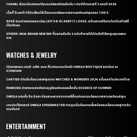
CHANEL ยังคงรักษาแชมป์แบรนด์ยอดนิยมอันดับ 1 ประจำไตรมาสที่ 2 ของปี 2026
เบ็คกี้ รีเบคก้า ได้รับเลือกให้เป็นแบรนด์แอมบาสซาเดอร์คนล่าสุดของ TOD’S
ROSÉ ร่วมถ่ายทอดแคมเปญ LEVI’S® กับ KEEP IT LOOSE. สร้างสรรค์นิยามใหม่ในสไตล์ที่
เป็นตัวเอง
SPIDER-MAN: BRAND NEW DAY ขึ้นแท่นอันดับ 2 หนังทำรายได้เปิดตัวทั่วโลกสูงสุดตลอด
กาล
WATCHES & JEWELRY
เปิดภาพของ เจมส์-กลัฟ-แบม ที่มาร่วมงานเปิดตัว OMEGA BOUTIQUE แห่งใหม่ ณ
ICONSIAM
CARTIER เปิดตัวเรือนเวลาล่าสุดจาก WATCHES & WONDERS 2026 ครั้งแรกในประเทศไทย
PANDORA ถ่ายทอดเสน่ห์แห่งฤดูร้อนผ่านคอลเล็กชั่น ESSENCE OF SUMMER
OMEGA แต่งตั้ง ชิน มินอา นักแสดงสาวชาวเกาหลีขึ้นแท่นแบรนด์แอมบาสซาเดอร์คนล่าสุด
เจาะประวัติศาสตร์ OMEGA SPEEDMASTER จากจุดเริ่มต้นความล้ำสมัยของเรือนเวลาสู่ภารกิจ
ดวงจันทร์
ENTERTAINMENT