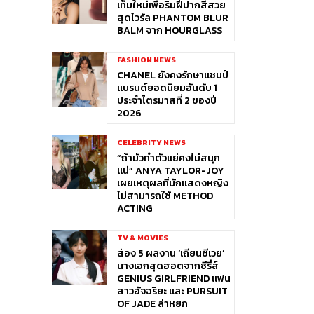
เท็มใหม่เพื่อริมฝีปากสีสวย
สุดไวรัล PHANTOM BLUR
BALM จาก HOURGLASS
FASHION NEWS
CHANEL ยังคงรักษาแชมป์
แบรนด์ยอดนิยมอันดับ 1
ประจำไตรมาสที่ 2 ของปี
2026
CELEBRITY NEWS
“ถ้ามัวทำตัวแย่คงไม่สนุก
แน่” ANYA TAYLOR-JOY
เผยเหตุผลที่นักแสดงหญิง
ไม่สามารถใช้ METHOD
ACTING
TV & MOVIES
ส่อง 5 ผลงาน ‘เถียนซีเวย’
นางเอกสุดฮอตจากซีรี่ส์
GENIUS GIRLFRIEND แฟน
สาวอัจฉริยะ และ PURSUIT
OF JADE ล่าหยก