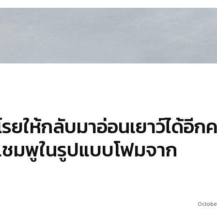
งโรยให้กลับมาอ่อนเยาว์ได้อีกคร
แชมพูในรูปแบบโฟมจาก
October