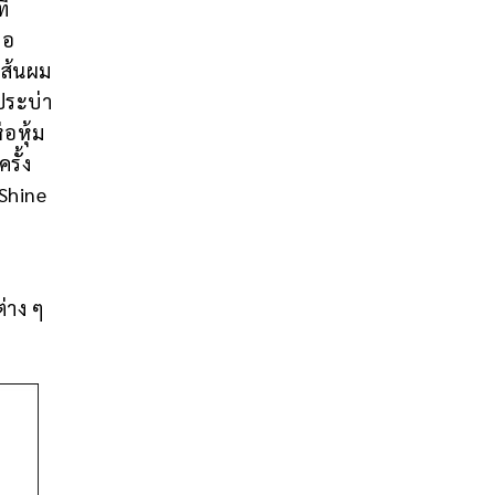
่
่อ
เส้นผม
ประบ่า
่อหุ้ม
รั้ง
 Shine
่าง ๆ