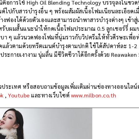
คือการใช้ High Oil Blending Technology บรรจุลงในขวดที
ด์ไปกับสารบำรุงอื่น ๆ พร้อมสัมผัสเนื้อโฟมเนียนละเอียดเมื
ร้างฟองได้ด้วยตัวเองและสามารถนำพาสารบำรุงต่างๆ เข้าสู่
สำหรับผมสั้นแนะนำให้กดเนื้อโฟมประมาณ 0.5 ลูกเชอร์รี่ ผม
มเบา ๆ แล้วนวดฟองโฟมที่นุ่มราวกับวิปครีมให้ทั่วศีรษะเพื่อห
ดแล้วตามด้วยทรีตเมนต์บำรุงตามปกติ ใช้ได้สัปดาห์ละ 1-2 ค
ะกายเงางาม นุ่มลื่น มีชีวิตชีวาได้อีกครั้งด้วย Reawaken
่วประเทศ หรือสอบถามข้อมูลเพิ่มเติมผ่านช่องทางออนไลน์ต
ok
,
Youtube
และทางเว็บไซต์
www.milbon.co.th