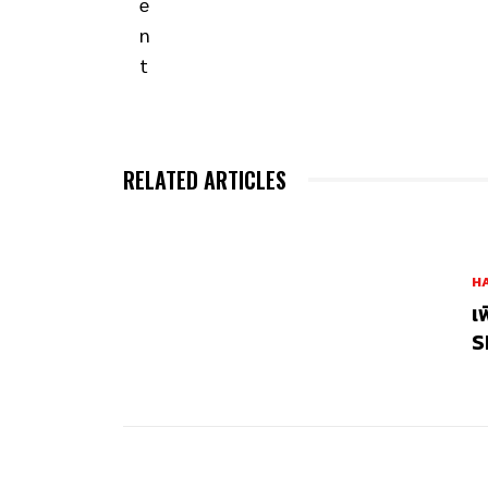
RELATED ARTICLES
H
เ
S