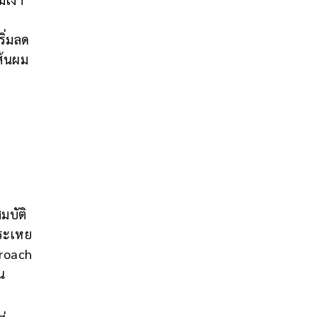
ิ่มลด
ส้นผม
มบัติ
รระเหย
proach
น