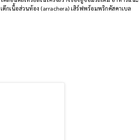
สเต๊กเนื้อส่วนท้อง (arrachera) เสิร์ฟพร้อมพริกคัสคาเบล