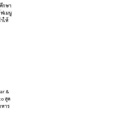
นศึกษา
์ฟเมนู
นำให้
bar &
o สุด
อาหาร