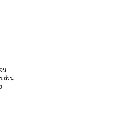
 จน
อปส่วน
ย