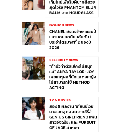
เท็มใหม่เพื่อริมฝีปากสีสวย
สุดไวรัล PHANTOM BLUR
BALM จาก HOURGLASS
FASHION NEWS
CHANEL ยังคงรักษาแชมป์
แบรนด์ยอดนิยมอันดับ 1
ประจำไตรมาสที่ 2 ของปี
2026
CELEBRITY NEWS
“ถ้ามัวทำตัวแย่คงไม่สนุก
แน่” ANYA TAYLOR-JOY
เผยเหตุผลที่นักแสดงหญิง
ไม่สามารถใช้ METHOD
ACTING
TV & MOVIES
ส่อง 5 ผลงาน ‘เถียนซีเวย’
นางเอกสุดฮอตจากซีรี่ส์
GENIUS GIRLFRIEND แฟน
สาวอัจฉริยะ และ PURSUIT
OF JADE ล่าหยก