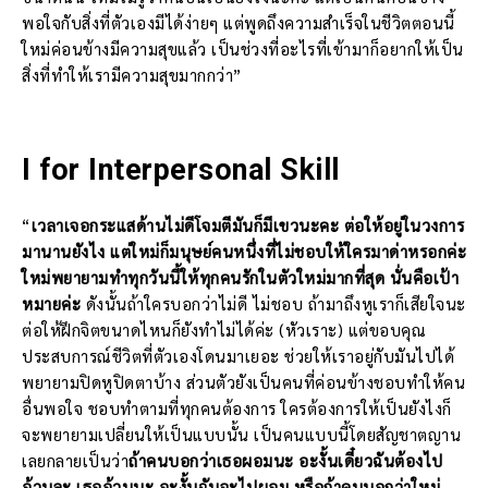
พอใจกับสิ่งที่ตัวเองมีได้ง่ายๆ แต่พูดถึงความสำเร็จในชีวิตตอนนี้
ใหม่ค่อนข้างมีความสุขแล้ว เป็นช่วงที่อะไรที่เข้ามาก็อยากให้เป็น
สิ่งที่ทำให้เรามีความสุขมากกว่า”
I for Interpersonal Skill
“
เวลาเจอกระแสด้านไม่ดีโจมตีมันก็มีเขวนะคะ ต่อให้อยู่ในวงการ
มานานยังไง แต่ใหม่ก็มนุษย์คนหนึ่งที่ไม่ชอบให้ใครมาด่าหรอกค่ะ
ใหม่พยายามทำทุกวันนี้ให้ทุกคนรักในตัวใหม่มากที่สุด นั่นคือเป้า
หมายค่ะ
ดังนั้นถ้าใครบอกว่าไม่ดี ไม่ชอบ ถ้ามาถึงหูเราก็เสียใจนะ
ต่อให้ฝึกจิตขนาดไหนก็ยังทำไม่ได้ค่ะ (หัวเราะ) แต่ขอบคุณ
ประสบการณ์ชีวิตที่ตัวเองโดนมาเยอะ ช่วยให้เราอยู่กับมันไปได้
พยายามปิดหูปิดตาบ้าง ส่วนตัวยังเป็นคนที่ค่อนข้างชอบทำให้คน
อื่นพอใจ ชอบทำตามที่ทุกคนต้องการ ใครต้องการให้เป็นยังไงก็
จะพยายามเปลี่ยนให้เป็นแบบนั้น เป็นคนแบบนี้โดยสัญชาตญาน
เลยกลายเป็นว่า
ถ้าคนบอกว่าเธอผอมนะ อะงั้นเดี๋ยวฉันต้องไป
อ้วนละ เธออ้วนนะ อะงั้นฉันจะไปผอม หรือถ้าคนบอกว่าใหม่