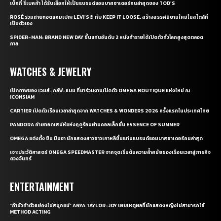
เบ็คกี้ รีเบคก้า ได้รับเลือกให้เป็นแบรนด์แอมบาสซาเดอร์คนล่าสุดของ TOD’S
ROSÉ ร่วมถ่ายทอดแคมเปญ LEVI’S® กับ KEEP IT LOOSE. สร้างสรรค์นิยามใหม่ในสไตล์ที่
เป็นตัวเอง
SPIDER-MAN: BRAND NEW DAY ขึ้นแท่นอันดับ 2 หนังทำรายได้เปิดตัวทั่วโลกสูงสุดตลอด
กาล
WATCHES & JEWELRY
เปิดภาพของ เจมส์-กลัฟ-แบม ที่มาร่วมงานเปิดตัว OMEGA BOUTIQUE แห่งใหม่ ณ
ICONSIAM
CARTIER เปิดตัวเรือนเวลาล่าสุดจาก WATCHES & WONDERS 2026 ครั้งแรกในประเทศไทย
PANDORA ถ่ายทอดเสน่ห์แห่งฤดูร้อนผ่านคอลเล็กชั่น ESSENCE OF SUMMER
OMEGA แต่งตั้ง ชิน มินอา นักแสดงสาวชาวเกาหลีขึ้นแท่นแบรนด์แอมบาสซาเดอร์คนล่าสุด
เจาะประวัติศาสตร์ OMEGA SPEEDMASTER จากจุดเริ่มต้นความล้ำสมัยของเรือนเวลาสู่ภารกิจ
ดวงจันทร์
ENTERTAINMENT
“ถ้ามัวทำตัวแย่คงไม่สนุกแน่” ANYA TAYLOR-JOY เผยเหตุผลที่นักแสดงหญิงไม่สามารถใช้
METHOD ACTING