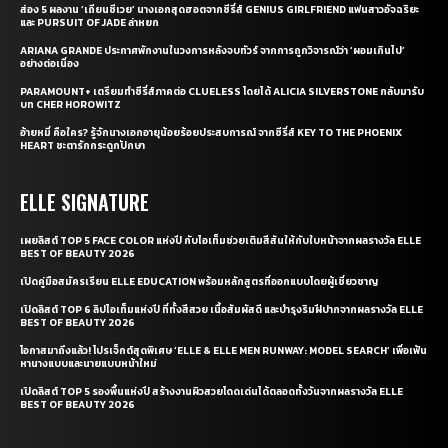
ส่อง 5 ผลงาน ‘เถียนซีเวย’ นางเอกสุดฮอตจากซีรี่ส์ GENIUS GIRLFRIEND แฟนสาวอัจฉริยะ
และ PURSUIT OF JADE ล่าหยก
ARIANA GRANDE ประกาศพักงานในวงการหลังจบทัวร์ จากการถูกวิจารณ์ว่า ‘ผอมเกินไป’
อย่างต่อเนื่อง
PARAMOUNT+ เตรียมทำซีรี่ส์ภาคต่อ CLUELESS โดยได้ ALICIA SILVERSTONE กลับมารับ
บท CHER HOROWITZ
อ้ายหมี่ คือใคร? รู้จักนางเอกอายุน้อยร้อยประสบการณ์ จากซีรี่ส์ KEY TO THE PHOENIX
HEART ชะตารักกระดูกปักษา
ELLE SIGNATURE
เผยลิสต์ TOP 5 FACE COLOR แห่งปี กับไอเท็มช่วยเติมสีสันให้กับใบหน้าจากผลรางวัล ELLE
BEST OF BEAUTY 2026
เปิดคู่มือสมัครเรียน ELLE EDUCATION พร้อมหลักสูตรที่ออกแบบโดยผู้เชี่ยวชาญ
เปิดลิสต์ TOP 6 ลิปไอเท็มแห่งปี ที่ทั้งสีสวย เนื้อสัมผัสดี และบำรุงริมฝีปากจากผลรางวัล ELLE
BEST OF BEAUTY 2026
โอกาสมาถึงแล้ว! โปรเจ็กต์สุดพิเศษ ‘ELLE & ELLE MEN RUNWAY: MODEL SEARCH’ เพื่อเฟ้น
หานางแบบและนายแบบหน้าใหม่
เปิดลิสต์ TOP 5 รองพื้นแห่งปี สร้างงานผิวสวยโดดเด่นได้ตลอดทั้งวันจากผลรางวัล ELLE
BEST OF BEAUTY 2026