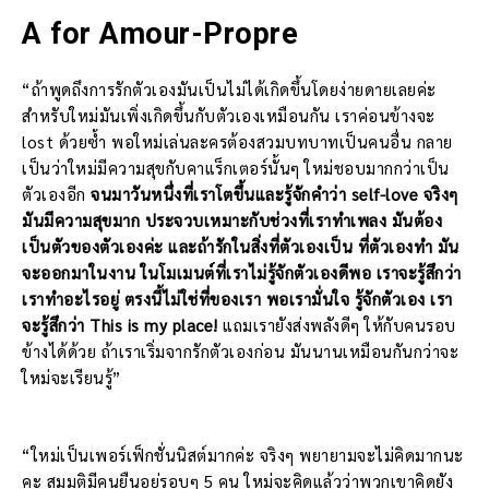
A for Amour-Propre
“ถ้าพูดถึงการรักตัวเองมันเป็นไม่ได้เกิดขึ้นโดยง่ายดายเลยค่ะ
สำหรับใหม่มันเพิ่งเกิดขึ้นกับตัวเองเหมือนกัน เราค่อนข้างจะ
lost ด้วยซ้ำ พอใหม่เล่นละครต้องสวมบทบาทเป็นคนอื่น กลาย
เป็นว่าใหม่มีความสุขกับคาแร็กเตอร์นั้นๆ ใหม่ชอบมากกว่าเป็น
ตัวเองอีก
จนมาวันหนึ่งที่เราโตขึ้นและรู้จักคำว่า self-love จริงๆ
มันมีความสุขมาก ประจวบเหมาะกับช่วงที่เราทำเพลง มันต้อง
เป็นตัวของตัวเองค่ะ และถ้ารักในสิ่งที่ตัวเองเป็น ที่ตัวเองทำ มัน
จะออกมาในงาน ในโมเมนต์ที่เราไม่รู้จักตัวเองดีพอ เราจะรู้สึกว่า
เราทำอะไรอยู่ ตรงนี้ไม่ใช่ที่ของเรา พอเรามั่นใจ รู้จักตัวเอง เรา
จะรู้สึกว่า This is my place!
แถมเรายังส่งพลังดีๆ ให้กับคนรอบ
ข้างได้ด้วย ถ้าเราเริ่มจากรักตัวเองก่อน มันนานเหมือนกันกว่าจะ
ใหม่จะเรียนรู้”
“ใหม่เป็นเพอร์เฟ็กชั่นนิสต์มากค่ะ จริงๆ พยายามจะไม่คิดมากนะ
คะ สมมติมีคนยืนอยู่รอบๆ 5 คน ใหม่จะคิดแล้วว่าพวกเขาคิดยัง