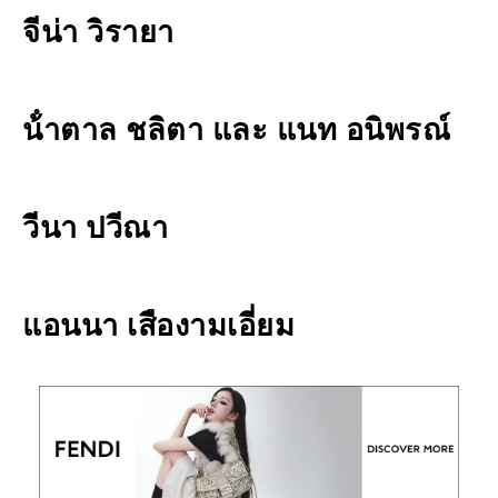
จีน่า วิรายา
น้ําตาล ชลิตา และ แนท อนิพรณ์
วีนา ปวีณา
แอนนา เสืองามเอี่ยม