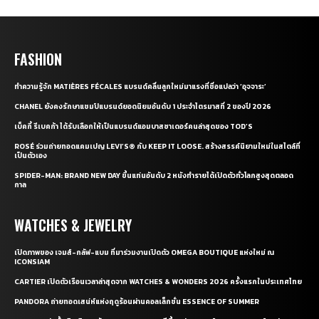
FASHION
ทำความรู้จัก MATIÈRES FÉCALES แบรนด์คลื่นลูกใหม่มาแรงที่ชื่อแปลว่า ‘อุจจาระ’
CHANEL ยังคงรักษาแชมป์แบรนด์ยอดนิยมอันดับ 1 ประจำไตรมาสที่ 2 ของปี 2026
เบ็คกี้ รีเบคก้า ได้รับเลือกให้เป็นแบรนด์แอมบาสซาเดอร์คนล่าสุดของ TOD’S
ROSÉ ร่วมถ่ายทอดแคมเปญ LEVI’S® กับ KEEP IT LOOSE. สร้างสรรค์นิยามใหม่ในสไตล์ที่
เป็นตัวเอง
SPIDER-MAN: BRAND NEW DAY ขึ้นแท่นอันดับ 2 หนังทำรายได้เปิดตัวทั่วโลกสูงสุดตลอด
กาล
WATCHES & JEWELRY
เปิดภาพของ เจมส์-กลัฟ-แบม ที่มาร่วมงานเปิดตัว OMEGA BOUTIQUE แห่งใหม่ ณ
ICONSIAM
CARTIER เปิดตัวเรือนเวลาล่าสุดจาก WATCHES & WONDERS 2026 ครั้งแรกในประเทศไทย
PANDORA ถ่ายทอดเสน่ห์แห่งฤดูร้อนผ่านคอลเล็กชั่น ESSENCE OF SUMMER