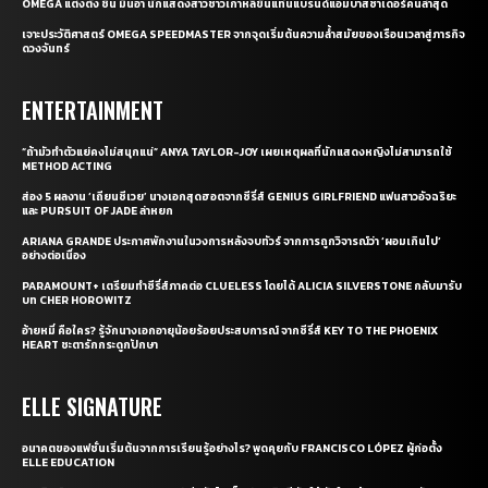
OMEGA แต่งตั้ง ชิน มินอา นักแสดงสาวชาวเกาหลีขึ้นแท่นแบรนด์แอมบาสซาเดอร์คนล่าสุด
เจาะประวัติศาสตร์ OMEGA SPEEDMASTER จากจุดเริ่มต้นความล้ำสมัยของเรือนเวลาสู่ภารกิจ
ดวงจันทร์
ENTERTAINMENT
“ถ้ามัวทำตัวแย่คงไม่สนุกแน่” ANYA TAYLOR-JOY เผยเหตุผลที่นักแสดงหญิงไม่สามารถใช้
METHOD ACTING
ส่อง 5 ผลงาน ‘เถียนซีเวย’ นางเอกสุดฮอตจากซีรี่ส์ GENIUS GIRLFRIEND แฟนสาวอัจฉริยะ
และ PURSUIT OF JADE ล่าหยก
ARIANA GRANDE ประกาศพักงานในวงการหลังจบทัวร์ จากการถูกวิจารณ์ว่า ‘ผอมเกินไป’
อย่างต่อเนื่อง
PARAMOUNT+ เตรียมทำซีรี่ส์ภาคต่อ CLUELESS โดยได้ ALICIA SILVERSTONE กลับมารับ
บท CHER HOROWITZ
อ้ายหมี่ คือใคร? รู้จักนางเอกอายุน้อยร้อยประสบการณ์ จากซีรี่ส์ KEY TO THE PHOENIX
HEART ชะตารักกระดูกปักษา
ELLE SIGNATURE
อนาคตของแฟชั่นเริ่มต้นจากการเรียนรู้อย่างไร? พูดคุยกับ FRANCISCO LÓPEZ ผู้ก่อตั้ง
ELLE EDUCATION