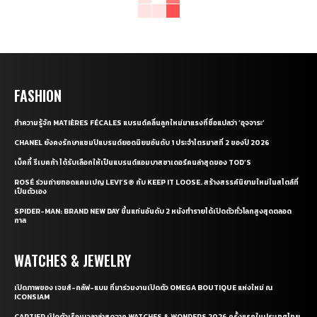
FASHION
ทำความรู้จัก MATIÈRES FÉCALES แบรนด์คลื่นลูกใหม่มาแรงที่ชื่อแปลว่า ‘อุจจาระ’
CHANEL ยังคงรักษาแชมป์แบรนด์ยอดนิยมอันดับ 1 ประจำไตรมาสที่ 2 ของปี 2026
เบ็คกี้ รีเบคก้า ได้รับเลือกให้เป็นแบรนด์แอมบาสซาเดอร์คนล่าสุดของ TOD’S
ROSÉ ร่วมถ่ายทอดแคมเปญ LEVI’S® กับ KEEP IT LOOSE. สร้างสรรค์นิยามใหม่ในสไตล์ที่
เป็นตัวเอง
SPIDER-MAN: BRAND NEW DAY ขึ้นแท่นอันดับ 2 หนังทำรายได้เปิดตัวทั่วโลกสูงสุดตลอด
กาล
WATCHES & JEWELRY
เปิดภาพของ เจมส์-กลัฟ-แบม ที่มาร่วมงานเปิดตัว OMEGA BOUTIQUE แห่งใหม่ ณ
ICONSIAM
CARTIER เปิดตัวเรือนเวลาล่าสุดจาก WATCHES & WONDERS 2026 ครั้งแรกในประเทศไทย