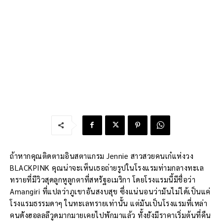
ถ้าหากคุณติดตามอินสตาแกรม Jennie สาวสวยคนเก๋แห่งวง
BLACKPINK คุณน่าจะเห็นเธอถ่ายรูปในโรงแรมท่ามกลางทะเล
ทรายที่มีวิวสุดลูกหูลูกตาที่สหรัฐอเมริกา โดยโรงแรมนี้มีชื่อว่า
Amangiri ที่แปลว่าภูเขาอันสงบสุข ซึ่งแน่นอนว่ามันไม่ได้เป็นแค่
โรงแรมธรรมดาๆ ในทะเลทรายเท่านั้น แต่มันเป็นโรงแรมที่เหล่า
คนดังฮอลลลีวูดมากมายเคยไปพักมาแล้ว ทั้งยังมีราคาเริ่มต้นที่คืน