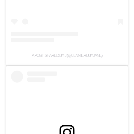
A POST SHARED BY J (@JENNIERUBYJANE)