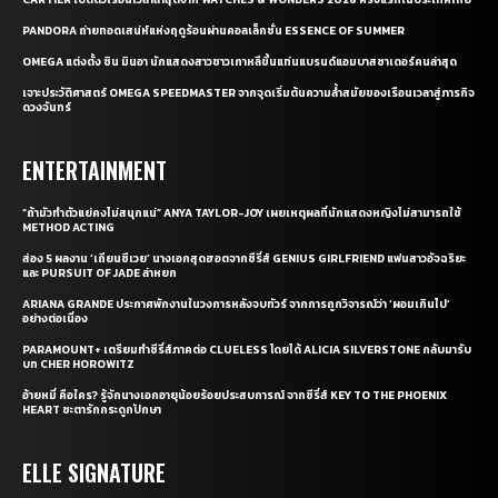
PANDORA ถ่ายทอดเสน่ห์แห่งฤดูร้อนผ่านคอลเล็กชั่น ESSENCE OF SUMMER
OMEGA แต่งตั้ง ชิน มินอา นักแสดงสาวชาวเกาหลีขึ้นแท่นแบรนด์แอมบาสซาเดอร์คนล่าสุด
เจาะประวัติศาสตร์ OMEGA SPEEDMASTER จากจุดเริ่มต้นความล้ำสมัยของเรือนเวลาสู่ภารกิจ
ดวงจันทร์
ENTERTAINMENT
“ถ้ามัวทำตัวแย่คงไม่สนุกแน่” ANYA TAYLOR-JOY เผยเหตุผลที่นักแสดงหญิงไม่สามารถใช้
METHOD ACTING
ส่อง 5 ผลงาน ‘เถียนซีเวย’ นางเอกสุดฮอตจากซีรี่ส์ GENIUS GIRLFRIEND แฟนสาวอัจฉริยะ
และ PURSUIT OF JADE ล่าหยก
ARIANA GRANDE ประกาศพักงานในวงการหลังจบทัวร์ จากการถูกวิจารณ์ว่า ‘ผอมเกินไป’
อย่างต่อเนื่อง
PARAMOUNT+ เตรียมทำซีรี่ส์ภาคต่อ CLUELESS โดยได้ ALICIA SILVERSTONE กลับมารับ
บท CHER HOROWITZ
อ้ายหมี่ คือใคร? รู้จักนางเอกอายุน้อยร้อยประสบการณ์ จากซีรี่ส์ KEY TO THE PHOENIX
HEART ชะตารักกระดูกปักษา
ELLE SIGNATURE