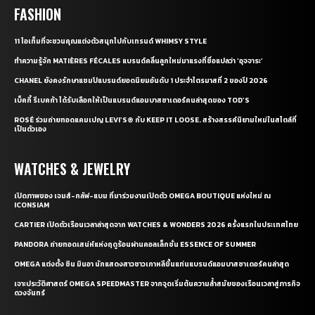
FASHION
11 ไอเท็มที่จะชวนคุณแต่งตัวสนุกไปกับเทรนด์ WHIMSY STYLE
ทำความรู้จัก MATIÈRES FÉCALES แบรนด์คลื่นลูกใหม่มาแรงที่ชื่อแปลว่า ‘อุจจาระ’
CHANEL ยังคงรักษาแชมป์แบรนด์ยอดนิยมอันดับ 1 ประจำไตรมาสที่ 2 ของปี 2026
เบ็คกี้ รีเบคก้า ได้รับเลือกให้เป็นแบรนด์แอมบาสซาเดอร์คนล่าสุดของ TOD’S
ROSÉ ร่วมถ่ายทอดแคมเปญ LEVI’S® กับ KEEP IT LOOSE. สร้างสรรค์นิยามใหม่ในสไตล์ที่
เป็นตัวเอง
WATCHES & JEWELRY
เปิดภาพของ เจมส์-กลัฟ-แบม ที่มาร่วมงานเปิดตัว OMEGA BOUTIQUE แห่งใหม่ ณ
ICONSIAM
CARTIER เปิดตัวเรือนเวลาล่าสุดจาก WATCHES & WONDERS 2026 ครั้งแรกในประเทศไทย
PANDORA ถ่ายทอดเสน่ห์แห่งฤดูร้อนผ่านคอลเล็กชั่น ESSENCE OF SUMMER
OMEGA แต่งตั้ง ชิน มินอา นักแสดงสาวชาวเกาหลีขึ้นแท่นแบรนด์แอมบาสซาเดอร์คนล่าสุด
เจาะประวัติศาสตร์ OMEGA SPEEDMASTER จากจุดเริ่มต้นความล้ำสมัยของเรือนเวลาสู่ภารกิจ
ดวงจันทร์