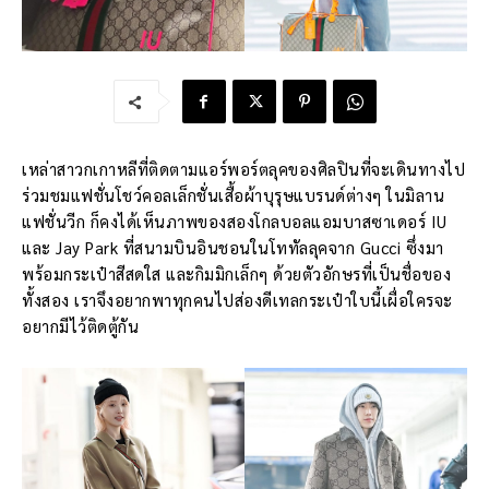
เหล่าสาวกเกาหลีที่ติดตามแอร์พอร์ตลุคของศิลปินที่จะเดินทางไป
ร่วมชมแฟชั่นโชว์คอลเล็กชั่นเสื้อผ้าบุรุษแบรนด์ต่างๆ ในมิลาน
แฟชั่นวีก ก็คงได้เห็นภาพของสองโกลบอลแอมบาสซาเดอร์ IU
และ Jay Park ที่สนามบินอินชอนในโททัลลุคจาก Gucci ซึ่งมา
พร้อมกระเป๋าสีสดใส และกิมมิกเล็กๆ ด้วยตัวอักษรที่เป็นชื่อของ
ทั้งสอง เราจึงอยากพาทุกคนไปส่องดีเทลกระเป๋าใบนี้เผื่อใครจะ
อยากมีไว้ติดตู้กัน