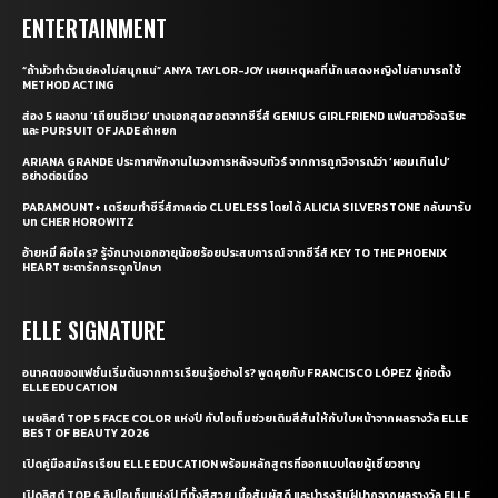
ENTERTAINMENT
“ถ้ามัวทำตัวแย่คงไม่สนุกแน่” ANYA TAYLOR-JOY เผยเหตุผลที่นักแสดงหญิงไม่สามารถใช้
METHOD ACTING
ส่อง 5 ผลงาน ‘เถียนซีเวย’ นางเอกสุดฮอตจากซีรี่ส์ GENIUS GIRLFRIEND แฟนสาวอัจฉริยะ
และ PURSUIT OF JADE ล่าหยก
ARIANA GRANDE ประกาศพักงานในวงการหลังจบทัวร์ จากการถูกวิจารณ์ว่า ‘ผอมเกินไป’
อย่างต่อเนื่อง
PARAMOUNT+ เตรียมทำซีรี่ส์ภาคต่อ CLUELESS โดยได้ ALICIA SILVERSTONE กลับมารับ
บท CHER HOROWITZ
อ้ายหมี่ คือใคร? รู้จักนางเอกอายุน้อยร้อยประสบการณ์ จากซีรี่ส์ KEY TO THE PHOENIX
HEART ชะตารักกระดูกปักษา
ELLE SIGNATURE
อนาคตของแฟชั่นเริ่มต้นจากการเรียนรู้อย่างไร? พูดคุยกับ FRANCISCO LÓPEZ ผู้ก่อตั้ง
ELLE EDUCATION
เผยลิสต์ TOP 5 FACE COLOR แห่งปี กับไอเท็มช่วยเติมสีสันให้กับใบหน้าจากผลรางวัล ELLE
BEST OF BEAUTY 2026
เปิดคู่มือสมัครเรียน ELLE EDUCATION พร้อมหลักสูตรที่ออกแบบโดยผู้เชี่ยวชาญ
เปิดลิสต์ TOP 6 ลิปไอเท็มแห่งปี ที่ทั้งสีสวย เนื้อสัมผัสดี และบำรุงริมฝีปากจากผลรางวัล ELLE