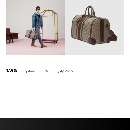
TAGS:
gucci
iu
jay park